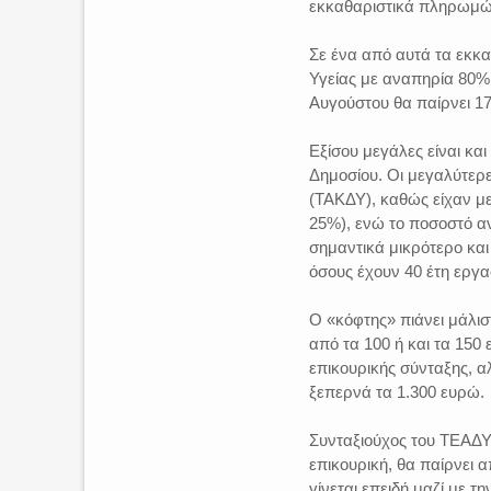
εκκαθαριστικά πληρωμών 
Σε ένα από αυτά τα εκκα
Υγείας με αναπηρία 80% έ
Αυγούστου θα παίρνει 17
Εξίσου μεγάλες είναι κα
Δημοσίου. Οι μεγαλύτερ
(ΤΑΚΔΥ), καθώς είχαν μ
25%), ενώ το ποσοστό α
σημαντικά μικρότερο και
όσους έχουν 40 έτη εργα
Ο «κόφτης» πιάνει μάλισ
από τα 100 ή και τα 150
επικουρικής σύνταξης, α
ξεπερνά τα 1.300 ευρώ.
Συνταξιούχος του ΤΕΑΔΥ,
επικουρική, θα παίρνει 
γίνεται επειδή μαζί με 