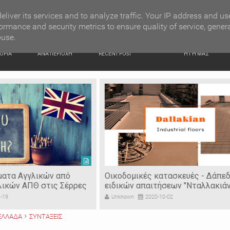
G NEWS
Σέρρες: Θανατηφόρο τροχαίο με θύμα νεαρό στρατιώτ
eliver its services and to analyze traffic. Your IP address and us
ormance and security metrics to ensure quality of service, gener
buse.
ΙΚΗ
ΕΙΔΗΣΕΙΣ
ΠΡΟΣΦΑΤΑ ΝΕΑ
Ν. ΣΕΡΡΩΝ
ΟΡΙΑ
ΑΝΑ ΠΕΡΙΟΧΗ
RECENT POST
Η ΓΗ ΜΑΣ
 Αγγλικών από
Οικοδομικές κατασκευές - Δάπεδα
ν ΑΠΘ στις Σέρρες
ειδικών απαιτήσεων "Νταλλακιάν"
Unknown
2020-10-02
ΕΛΛΑΔΑ
ΣΥΝΤΑΞΕΙΣ