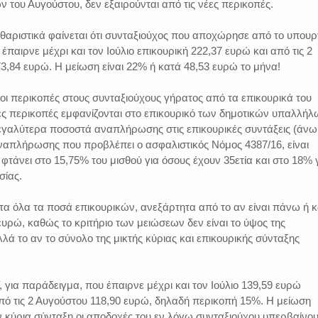
του Αυγούστου, δεν εξαιρούνται από τις νέες περικοπές.
θαριστικά φαίνεται ότι συνταξιούχος που αποχώρησε από το υπουρ
παιρνε μέχρι και τον Ιούλιο επικουρική 222,37 ευρώ και από τις 2
3,84 ευρώ. Η μείωση είναι 22% ή κατά 48,53 ευρώ το μήνα!
ι οι περικοπές στους συνταξιούχους γήρατος από τα επικουρικά του
ες περικοπές εμφανίζονται στο επικουρικό των δημοτικών υπαλλήλ
εγαλύτερα ποσοστά αναπλήρωσης στις επικουρικές συντάξεις (άνω
ναπλήρωσης που προβλέπει ο ασφαλιστικός Νόμος 4387/16, είναι
 φτάνει στο 15,75% του μισθού για όσους έχουν 35ετία και στο 18% 
σίας.
τα όλα τα ποσά επικουρικών, ανεξάρτητα από το αν είναι πάνω ή 
 ευρώ, καθώς το κριτήριο των μειώσεων δεν είναι το ύψος της
λλά το αν το σύνολο της μικτής κύριας και επικουρικής σύνταξης
 για παράδειγμα, που έπαιρνε μέχρι και τον Ιούλιο 139,59 ευρώ
από τις 2 Αυγούστου 118,90 ευρώ, δηλαδή περικοπή 15%. Η μείωση
την κύρια σύνταξη οι αποδοχές του εν λόγω συνταξιούχου υπερβαίνο