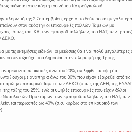
μάτως πιάνεται στον κόφτη του νόμου Κατρούγκαλου!
ην πληρωμή της 2 Σεπτεμβρίου, έρχεται το δεύτερο και μεγαλύτερο
παίνουν στον «κόφτη» οι επικουρικές πολλών Ταμείων με
ύχους, όπως του ΙΚΑ, των εμποροϋπαλλήλων, του ΝΑΤ, των τραπε
ν ΔΕΚΟ.
 με τις εκτιμήσεις ειδικών, οι μειώσεις θα είναι πολύ μεγαλύτερες
υν οι συνταξιούχοι του Δημοσίου στην πληρωμή της Τρίτης.
, αναμένονται περικοπές άνω του 20%, αν ληφθεί υπόψη ότι
συνταξιούχοι με αναπηρία άνω του 80% που είχαν εξαιρεθεί από τις
Στα πρώην επικουρικά Ταμεία των ΔΕΚΟ (όπως της ΔΕΗ, της ΕΥΔΑ
αι της τάξης του 25%, ενώ οι υψηλές επικουρικές που είχαν άλλοι
ου Ναυτιλιακών Πρακτόρων, των εμποροϋπαλλήλων, του ΝΑΤ, των
είονται περικοπές ως 40% (σ.σ. κυρίως στο επικουρικό των
).