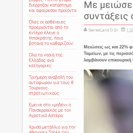
Με μειώσει
διέρρηξαν κατάστημα
και αφαίρεσαν προϊόντα
συντάξεις 
Όλες οι ασθένειες
προέρχονται από το
SerresLand D Gr
1:2
έντερο έλεγε ο
Ιπποκράτης, ποια
βότανα το καθαρίζουν;
Μειώσεις ως και 22% φέ
Ταμείων, με τις περισ
Όλα τα νησιά της
λαμβάνουν επικουρική
Ελλάδας ανά
κατηγορίες
Τριήμερη αναβολή του
αυτοφώρου για τους 8
Τούρκους
στρατιωτικούς
Εμεινε στο «μηδέν» o
Πανσερραϊκός με τον
Αγροτικό Αστέρα
Χρυσό μετάλλιο για την
Αθανασία Τσόλα του