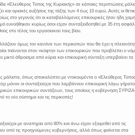
δα «Ελεύθερος Τύπος της Κυριακής» σε κάποιες περιπτώσεις μάλι
 και οριακές αυξήσεις της τάξης των 4 έως 10 ευρώ. Αυτές οι θετι
ρίως στο γεγονός ότι οι καταβαλλόμενες επικουρικές ήταν ήδη χαμ
μό ευνοήθηκαν κυρίως όσοι είχαν συνταξιοδοτηθεί με 35 έτη ασφάλ
θούς στο τέλος του εργασιακού τους βίου.
 αλλάζουν όμως τον κανόνα των περικοπών που θα έχει η πλειονότη
οίοι πιάνονται στον «κόφτη» των επικουρικών που προβλέπει ο νό
 μικτό άθροισμα από κύρια και επικουρική σύνταξη υπερβαίνει τα
ες μάλιστα, όπως αποκαλύπτει με ντοκουμέντα ο «Ελεύθερος Τύπο
 όχι μόνον οι συνταξιούχοι που λαμβάνουν επικουρική λόγω γήρατο
πηρικών επικουρικών συντάξεων, τους οποίους η κυβέρνηση ΣΥΡΙΖΑ
ό το νέο σύστημα και τις περικοπές!
ταξιούχοι με αναπηρία από 80% και άνω είχαν εξαιρεθεί από τις
αν από τις προηγούμενες κυβερνήσεις, αλλά όπως φαίνεται στα