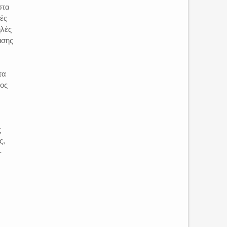
στα
κές
ηλές
ισης
τα
μος
ς
ς,
-