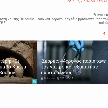
ΕΙΔΗΣΕΙΣ
,
ΕΛΛΑΔΑ
,
ΣΥΝΤΑ
Previou
ιστή και της Πειραιώς
Δύο νέα φορονομοσχέδια βρίσκονται προ τω
 ΕΒΖ
πυλώ
έρη: «Οι
Σέρρες: 44χρονος παρίστανε
Τύμβο Καστά
τον γιατρό και εξαπάτησε
άβουρα»
ηλικιωμένους
Unknown
2022-12-17