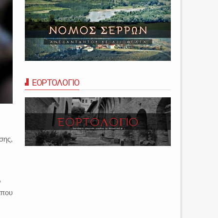
ΕΟΡΤΟΛΟΓΙΟ
σης,
ν
 που