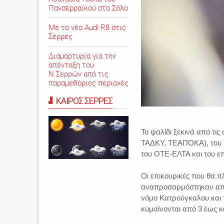
Πανσερραϊκού στο Σόλο
Με το νέο Audi R8 στις
Σέρρες
Διαμαρτυρία για την
απένταξη του
Ν.Σερρών από τις
παραμεθόριες περιοχές
ΚΑΙΡΟΣ ΣΕΡΡΕΣ
Το ψαλίδι ξεκινά από τι
ΤΑΔΚΥ, ΤΕΑΠΟΚΑ), του Τ
του ΟΤΕ-ΕΛΤΑ και του ε
Οι επικουρικές που θα 
αναπροσαρμόστηκαν από 
νόμο Κατρούγκαλου και 
κυμαίνονται από 3 έως κ