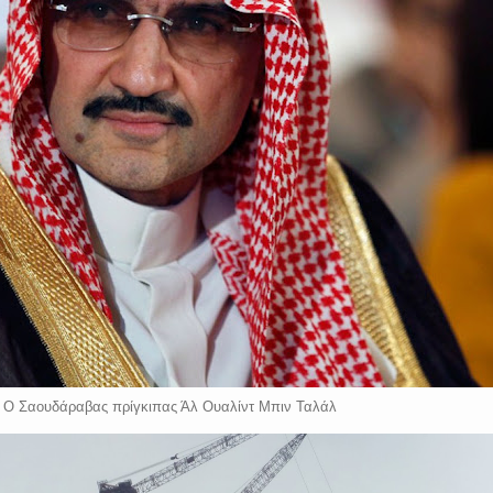
Ο Σαουδάραβας πρίγκιπας Άλ Ουαλίντ Μπιν Ταλάλ