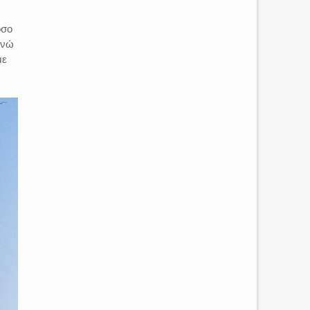
όσο
ενώ
με