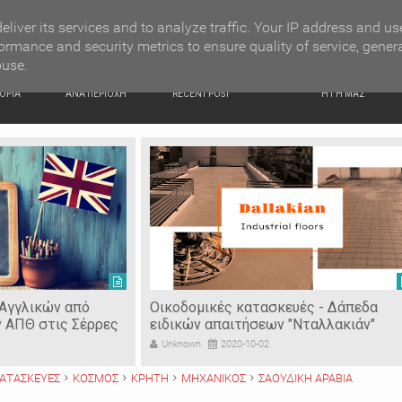
G NEWS
Ιερόσυλοι έκλεψαν τάματα από Ιερό Ναό στις Σέρρες
eliver its services and to analyze traffic. Your IP address and us
ormance and security metrics to ensure quality of service, gener
buse.
ΙΚΗ
ΕΙΔΗΣΕΙΣ
ΠΡΟΣΦΑΤΑ ΝΕΑ
Ν. ΣΕΡΡΩΝ
ΟΡΙΑ
ΑΝΑ ΠΕΡΙΟΧΗ
RECENT POST
Η ΓΗ ΜΑΣ
 Αγγλικών από
Οικοδομικές κατασκευές - Δάπεδα
ν ΑΠΘ στις Σέρρες
ειδικών απαιτήσεων "Νταλλακιάν"
Unknown
2020-10-02
ΑΤΑΣΚΕΥΕΣ
ΚΟΣΜΟΣ
ΚΡΗΤΗ
ΜΗΧΑΝΙΚΟΣ
ΣΑΟΥΔΙΚΗ ΑΡΑΒΙΑ