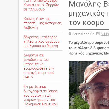
ΤΟΠ 10 Μεγαλύτερα
Μανόλης Β
Χωριά του Ν. Σερρών
σε πληθυσμό
μηχανικός 
Χρόνος ήταν και
τον κόσμο
πέρασε | Της Κατερίνας
Λεβαντή
SerresLand Gr
8:11:
56χρονος υπάλληλος
τηλεοπτικού σταθμού
Το μεγαλύτερο ουρανο
ασελγούσε σε 9χρονη
τους άλλοτε δίδυμους 
Κρητικός μηχανικός Μ
Δωμάτια και
ξενοδοχεία που
μπορείτε να
εξαργυρώσετε την
επιταγή τουρισμού
ΟΑΕΔ
Σχηματίστηκε
δικογραφία σε βάρος
του υβριστή των
νεκρών ηρώων του
Πολεμικού Ναυτικού