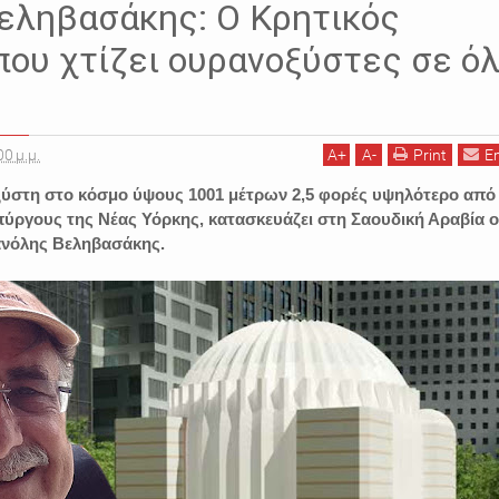
εληβασάκης: Ο Κρητικός
που χτίζει ουρανοξύστες σε ό
00 μ.μ.
A
+
A
-
Print
E
ξύστη στο κόσμο ύψους 1001 μέτρων 2,5 φορές υψηλότερο από
πύργους της Νέας Υόρκης, κατασκευάζει στη Σαουδική Αραβία ο
ανόλης Βεληβασάκης.