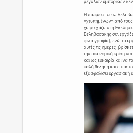
μεγάλων εμπορικών κέν
Η εταιρεία του κ. Βεληβ
«χτυπημένων» από τους 
χώρο χτίζεται η Εκκλησί
Βεληβασάκης συνεργάζετ
φωτογραφία), ενώ το έρ
αυτές τις ημέρες βρίσκετ
την οικονομική κρίση και
και ως ευκαιρία και να τ
καλή θέληση και εμπιστο
εξασφαλίσει εργασιακή ε