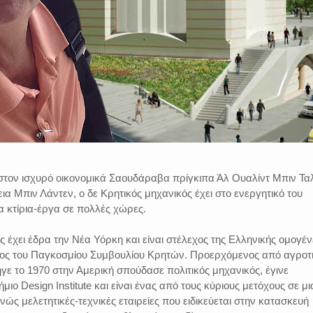
στον ισχυρό οικονομικά Σαουδάραβα πρίγκιπα Άλ Ουαλίντ Μπιν Τα
ια Μπιν Λάντεν, ο δε Κρητικός μηχανικός έχει στο ενεργητικό του
 κτίρια-έργα σε πολλές χώρες.
χει έδρα την Νέα Υόρκη και είναι στέλεχος της Ελληνικής ομογέν
ρος του Παγκοσμίου Συμβουλίου Κρητών. Προερχόμενος από αγροτ
ήγε το 1970 στην Αμερική σπούδασε πολιτικός μηχανικός, έγινε
ιο Design Institute και είναι ένας από τους κύριους μετόχους σε μι
νώς μελετητικές-τεχνικές εταιρείες που ειδικεύεται στην κατασκευή