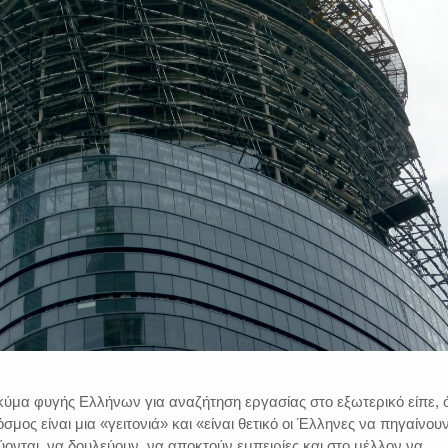
ο κύμα φυγής Ελλήνων για αναζήτηση εργασίας στο εξωτερικό είπε, ό
μος είναι μια «γειτονιά» και «είναι θετικό οι Έλληνες να πηγαίνου
ονται, να δουλεύουν, να αποκτούν εμπειρίες και στο μέλλον να