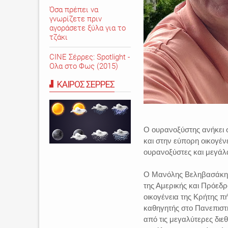
Όσα πρέπει να
γνωρίζετε πριν
αγοράσετε ξύλα για το
τζάκι
CINE Σέρρες: Spotlight -
Ολα στο Φως (2015)
ΚΑΙΡΟΣ ΣΕΡΡΕΣ
Ο ουρανοξύστης ανήκει 
και στην εύπορη οικογένε
ουρανοξύστες και μεγάλα
Ο Μανόλης Βεληβασάκης έ
της Αμερικής και Πρόεδ
οικογένεια της Κρήτης π
καθηγητής στο Πανεπιστήμ
από τις μεγαλύτερες διεθ