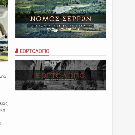
ΕΟΡΤΟΛΟΓΙΟ
λάλ
ειας
ική
α