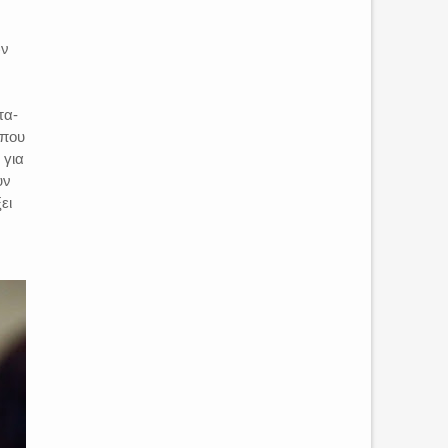
ων
τα-
 που
 για
υν
ει