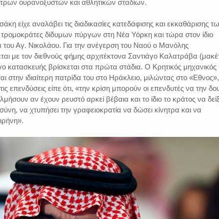
τρων ουρανοξυστών και αθλητικών σταδίων.
ασάκη είχε αναλάβει τις διαδικασίες κατεδάφισης και εκκαθάρισης τ
τρομοκράτες δίδυμων πύργων στη Νέα Υόρκη και τώρα στον ίδιο
α του Αγ. Νικολάου. Για την ανέγερση του Ναού ο Μανόλης
αι με τον διεθνούς φήμης αρχιτέκτονα Σαντιάγο Καλατράβα (μακέ
γο κατασκευής βρίσκεται στα πρώτα στάδια. Ο Κρητικός μηχανικός
αι στην ιδιαίτερη πατρίδα του στο Ηράκλειο, μιλώντας στο «Εθνος»,
 τις επενδύσεις είπε ότι, «την κρίση μπορούν οι επενδυτές να την δο
ολμήσουν αν έχουν ρευστό αρκεί βέβαια και το ίδιο το κράτος να δείξ
σύνη, να χτυπήσει την γραφειοκρατία να δώσει κίνητρα και να
ιρήνη».