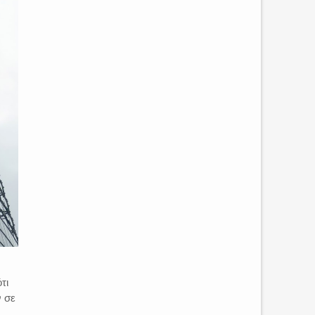
τι
ν σε