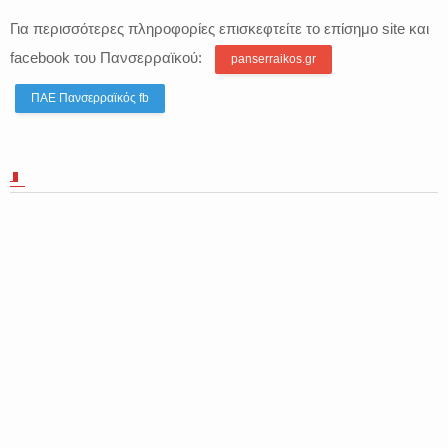
Για περισσότερες πληροφορίες
επισκεφτείτε το επίσημο site και
facebook του
Πανσερραϊκού
:
panserraikos.gr
ΠΑΕ Πανσερραϊκός fb