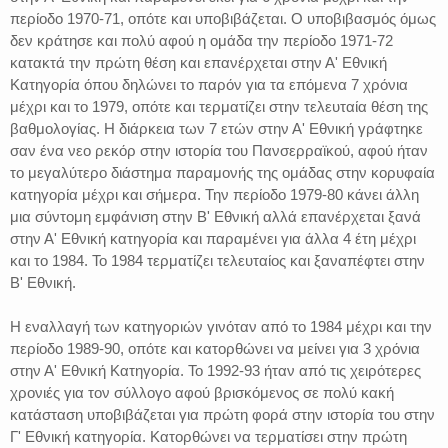
περίοδο 1970-71, οπότε και υποβιβάζεται. Ο υποβιβασμός όμως
δεν κράτησε και πολύ αφού η ομάδα την περίοδο 1971-72
κατακτά την πρώτη θέση και επανέρχεται στην Α' Εθνική
Κατηγορία όπου δηλώνει το παρόν για τα επόμενα 7 χρόνια
μέχρι και το 1979, οπότε και τερματίζει στην τελευταία θέση της
βαθμολογίας. Η διάρκεια των 7 ετών στην Α' Εθνική γράφτηκε
σαν ένα νεο ρεκόρ στην ιστορία του Πανσερραϊκού, αφού ήταν
το μεγαλύτερο διάστημα παραμονής της ομάδας στην κορυφαία
κατηγορία μέχρι και σήμερα. Την περίοδο 1979-80 κάνει άλλη
μια σύντομη εμφάνιση στην Β' Εθνική αλλά επανέρχεται ξανά
στην Α' Εθνική κατηγορία και παραμένει για άλλα 4 έτη μέχρι
και το 1984. Το 1984 τερματίζει τελευταίος και ξαναπέφτει στην
Β' Εθνική.
Η εναλλαγή των κατηγοριών γινόταν από το 1984 μέχρι και την
περίοδο 1989-90, οπότε και κατορθώνει να μείνει για 3 χρόνια
στην Α' Εθνική Κατηγορία. Το 1992-93 ήταν από τις χειρότερες
χρονιές για τον σύλλογο αφού βρισκόμενος σε πολύ κακή
κατάσταση υποβιβάζεται για πρώτη φορά στην ιστορία του στην
Γ' Εθνική κατηγορία. Κατορθώνει να τερματίσει στην πρώτη