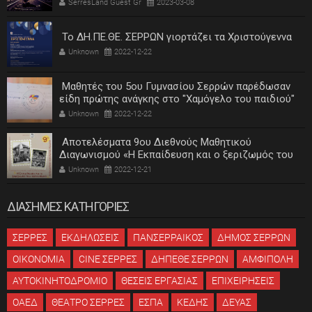
SerresLand Guest Gr
2023-03-08
Το ΔΗ.ΠΕ.ΘΕ. ΣΕΡΡΩΝ γιορτάζει τα Χριστούγεννα
Unknown
2022-12-22
Μαθητές του 5ου Γυμνασίου Σερρών παρέδωσαν
είδη πρώτης ανάγκης στο "Χαμόγελο του παιδιού"
Unknown
2022-12-22
Αποτελέσματα 9ου Διεθνούς Μαθητικού
Διαγωνισμού «Η Εκπαίδευση και ο ξεριζωμός του
ελληνισμού»
Unknown
2022-12-21
ΔΙΑΣΗΜΕΣ ΚΑΤΗΓΟΡΙΕΣ
ΣΕΡΡΕΣ
ΕΚΔΗΛΩΣΕΙΣ
ΠΑΝΣΕΡΡΑΙΚΟΣ
ΔΗΜΟΣ ΣΕΡΡΩΝ
ΟΙΚΟΝΟΜΙΑ
CINE ΣΕΡΡΕΣ
ΔΗΠΕΘΕ ΣΕΡΡΩΝ
ΑΜΦΙΠΟΛΗ
ΑΥΤΟΚΙΝΗΤΟΔΡΟΜΙΟ
ΘΕΣΕΙΣ ΕΡΓΑΣΙΑΣ
ΕΠΙΧΕΙΡΗΣΕΙΣ
ΟΑΕΔ
ΘΕΑΤΡΟ ΣΕΡΡΕΣ
ΕΣΠΑ
ΚΕΔΗΣ
ΔΕΥΑΣ