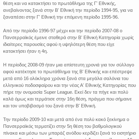
θέση και να κατακτήσει το πρωτάθλημα της Γ' Εθνικής,
ανεβαίνοντας ξανά στην Β' Εθνική την περίοδο 1994-95, για να
ξαναπέσει στην Γ' Εθνική την επόμενη περίοδο 1995-96.
Από την περίοδο 1996-97 μέχρι και την περίοδο 2007-08 ο
Πανσερραϊκός έμεινε σταθερά στην Β' Εθνική Κατηγορία χωρίς
ιδιαίτερες παρουσίες αφού η υψηλότερη θέση που είχε
κατακτήσει ήταν η 4η.
Η περίοδος 2008-09 ήταν μια απίστευτη χρονιά για τον σύλλογο
αφού κατέκτησε το πρωτάθλημα της Β' Εθνικής και επέστρεψε
μετά από 16 ολόκληρα χρόνια ξανά στα μεγάλα σαλόνια του
ελληνικού ποδοσφαίρου και την νέας Α' Εθνικής Κατηγορίας που
πήρε την ονομασία Super League. Εκεί δεν τα πήγε και πολύ
καλά όμως και τερμάτισε στην 16η θέση, πράγμα που σήμαινε
και τον υποβιβασμό του ξανά στην Β' Εθνική.
Την περίοδο 2009-10 και μετά από ένα πολύ κακό ξεκίνημα ο
Πανσερραϊκός τερματίζει στην 5η θέση του βαθμολογικού
πίνακα και μέσω των μπαράζ ανόδου κερδίζει ξανά το εισητήριο