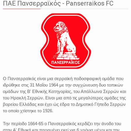
ΠΑΕ Πανσερραϊκός - Panserraikos FC
Ο Πανσερραϊκός είναι μια σερραϊκή ποδοσφαιρική ομάδα που
ιδρύθηκε στις 31 Μαΐου 1964 με την συγχώνευση δυο τοπικών
ομάδων της Β' Εθνικής Κατηγορίας, του Απόλλωνα Σερρών και
του Ηρακλή Σερρών. Είναι μια από τις μεγαλύτερες ομάδες της
βορείου Ελλάδας και έχει ώς έδρα το Δημοτικό Γήπεδο Σερρών
το οποίο χτίστηκε το 1926.
Την περίοδο 1664-65 ο Πανσερραϊκός κερδίζει την άνοδο του
στην Α' Εθνική και παραμένει εκεί για 6 χρόνια μέχρι και την