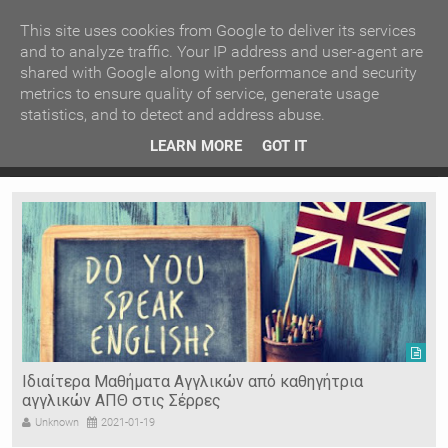
ΚΕΝΤΡΙΚΗ
ΑΝΑ ΚΑΤΗΓΟΡΙΑ
This site uses cookies from Google to deliver its services
and to analyze traffic. Your IP address and user-agent are
shared with Google along with performance and security
ΕΙΔΗΣΕΙΣ
ΑΝΑ ΠΕΡΙΟΧΗ
metrics to ensure quality of service, generate usage
statistics, and to detect and address abuse.
ΠΡΟΣΦΑΤΑ ΝΕΑ
Recent Post
 είδη
Ιερόσυλοι έκλεψαν τάματα από Ιερό Ναό στις Σέρρες
LEARN MORE
GOT IT
"
Ν. ΣΕΡΡΩΝ
Η ΓΗ ΜΑΣ
ΤΥΧΑΙΕΣ
ΑΝΑΡΤΗΣΕΙΣ/ΑΡΘΡΑ
Serres Racing Circuit
Panserraikos FC
Ikaroi B.C.
Ιδιαίτερα Μαθήματα Αγγλικών από καθηγήτρια
αγγλικών ΑΠΘ στις Σέρρες
Unknown
2021-01-19