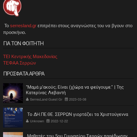
Το
serresland.gr
επιτρέπει στους αναγνώστες του να βγουν στο
προσκήνιο.
ΓΙΑ ΤΟΝ ΦΟΙΤΗΤΗ
ΤΕΙ Κεντρικής Μακεδονίας
ΤΕΦΑΑ Σερρών
ΠΡΟΣΦΑΤΑ ΑΡΘΡΑ
"Μαμά μ'ακούς; Είναι (χ)ώρα να φεύγουμε." | Της
Κατερίνας Λεβαντή
SerresLand Guest Gr
2023-03-08
Το ΔΗ.ΠΕ.ΘΕ. ΣΕΡΡΩΝ γιορτάζει τα Χριστούγεννα
Unknown
2022-12-22
Μαθητές του 5ου Γυμνασίου Σερρών παρέδωσαν