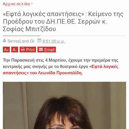
Αρχική σελίδα
ΔΗΠΕΘΕ ΣΕΡΡΩΝ
ΕΚΔΗΛΩΣΕΙΣ
ΕΦΤΑ ΛΟΓΙΚΕΣ ΑΠΑΝΤΗΣΕΙΣ
«Εφτά λογικές απαντήσεις» : Κείμενο της
ΣΕΡΡΕΣ
ΣΟΦΙΑ ΜΠΙΤΖΙΔΟΥ
Προέδρου του ΔΗ.ΠΕ.ΘΕ. Σερρών κ.
Σοφίας Μπιτζίδου
SerresLand Gr
9:51:00 μ.μ.
A
+
A
-
Print
Email
Την Παρασκευή στις 4 Μαρτίου, έχουμε την πρεμιέρα της
κεντρικής μας σκηνής με το θεατρικό έργο
«Εφτά λογικές
απαντήσεις» του Λεωνίδα Προυσαλίδη
.