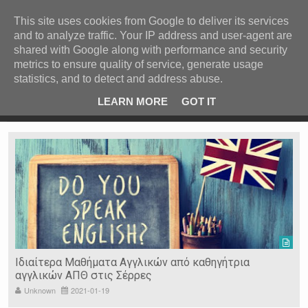
ΚΕΝΤΡΙΚΗ
ΑΝΑ ΚΑΤΗΓΟΡΙΑ
This site uses cookies from Google to deliver its services
and to analyze traffic. Your IP address and user-agent are
ΕΙΔΗΣΕΙΣ
shared with Google along with performance and security
ΑΝΑ ΠΕΡΙΟΧΗ
metrics to ensure quality of service, generate usage
statistics, and to detect and address abuse.
ΠΡΟΣΦΑΤΑ ΝΕΑ
Recent Post
 είδη
Ιερόσυλοι έκλεψαν τάματα από Ιερό Ναό στις Σέρρες
LEARN MORE
GOT IT
"
Ν. ΣΕΡΡΩΝ
Η ΓΗ ΜΑΣ
ΤΥΧΑΙΕΣ
ΑΝΑΡΤΗΣΕΙΣ/ΑΡΘΡΑ
Serres Racing Circuit
Panserraikos FC
Ikaroi B.C.
Ιδιαίτερα Μαθήματα Αγγλικών από καθηγήτρια
αγγλικών ΑΠΘ στις Σέρρες
Unknown
2021-01-19