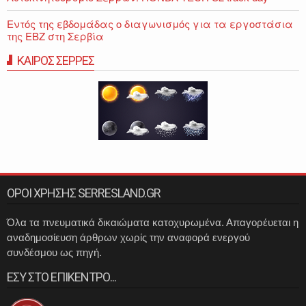
Εντός της εβδομάδας ο διαγωνισμός για τα εργοστάσια
της ΕΒΖ στη Σερβία
ΚΑΙΡΟΣ ΣΕΡΡΕΣ
ΟΡΟΙ ΧΡΗΣΗΣ SERRESLAND.GR
Όλα τα πνευματικά δικαιώματα κατοχυρωμένα. Απαγορέυεται η
αναδημοσίευση άρθρων χωρίς την αναφορά ενεργού
συνδέσμου ως πηγή.
ΕΣΥ ΣΤΟ ΕΠΙΚΕΝΤΡΟ...