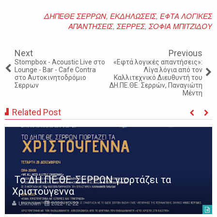
ΔΗΠΕΘΕ ΣΕΡΡΩΝ
,
ΕΚΔΗΛΩΣΕΙΣ
,
ΕΦΤΑ ΛΟΓΙΚΕΣ
ΑΠΑΝΤΗΣΕΙΣ
,
ΣΕΡΡΕΣ
,
ΣΟΦΙΑ ΜΠΙΤΖΙΔΟΥ
Next
Previous
Stompbox - Acoustic Live στο
«Εφτά λογικές απαντήσεις»:
Lounge - Bar - Cafe Contra
Λίγα λόγια από τον
στο Αυτοκινητοδρόμιο
Καλλιτεχνικό Διευθυντή του
Σερρων
ΔΗ.ΠΕ.ΘΕ. Σερρών, Παναγιώτη
Μέντη
Related Post
Το ΔΗ.ΠΕ.ΘΕ. ΣΕΡΡΩΝ γιορτάζει τα
Χριστούγεννα
Unknown
2022-12-22