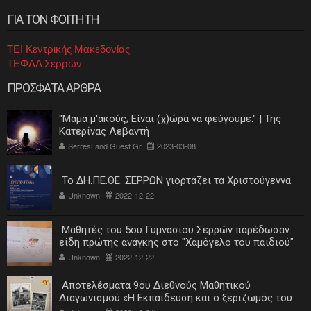
ΓΙΑ ΤΟΝ ΦΟΙΤΗΤΗ
ΤΕΙ Κεντρικής Μακεδονίας
ΤΕΦΑΑ Σερρών
ΠΡΟΣΦΑΤΑ ΑΡΘΡΑ
"Μαμά μ'ακούς; Είναι (χ)ώρα να φεύγουμε." | Της
Κατερίνας Λεβαντή
SerresLand Guest Gr
2023-03-08
Το ΔΗ.ΠΕ.ΘΕ. ΣΕΡΡΩΝ γιορτάζει τα Χριστούγεννα
Unknown
2022-12-22
Μαθητές του 5ου Γυμνασίου Σερρών παρέδωσαν
είδη πρώτης ανάγκης στο "Χαμόγελο του παιδιού"
Unknown
2022-12-22
Αποτελέσματα 9ου Διεθνούς Μαθητικού
Διαγωνισμού «Η Εκπαίδευση και ο ξεριζωμός του
ελληνισμού»