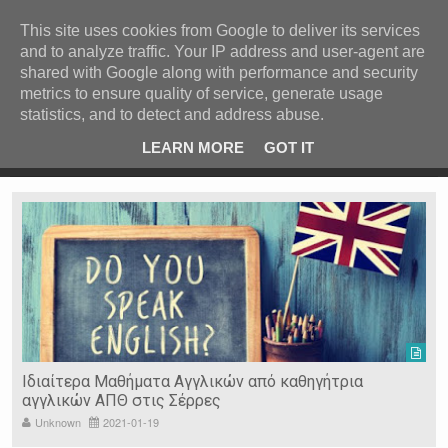
ΚΕΝΤΡΙΚΗ
ΑΝΑ ΚΑΤΗΓΟΡΙΑ
This site uses cookies from Google to deliver its services
and to analyze traffic. Your IP address and user-agent are
ΕΙΔΗΣΕΙΣ
shared with Google along with performance and security
ΑΝΑ ΠΕΡΙΟΧΗ
metrics to ensure quality of service, generate usage
statistics, and to detect and address abuse.
ΠΡΟΣΦΑΤΑ ΝΕΑ
Recent Post
 είδη
Ιερόσυλοι έκλεψαν τάματα από Ιερό Ναό στις Σέρρες
LEARN MORE
GOT IT
"
Ν. ΣΕΡΡΩΝ
Η ΓΗ ΜΑΣ
ΤΥΧΑΙΕΣ
ΑΝΑΡΤΗΣΕΙΣ/ΑΡΘΡΑ
Serres Racing Circuit
Panserraikos FC
Ikaroi B.C.
Ιδιαίτερα Μαθήματα Αγγλικών από καθηγήτρια
αγγλικών ΑΠΘ στις Σέρρες
Unknown
2021-01-19