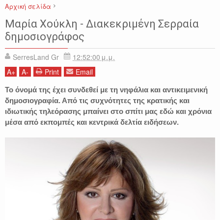
Αρχική σελίδα
ΔΗΜΟΣΙΟΓΡΑΦΟΣ
ΔΙΑΣΗΜΟΙ ΣΕΡΡΑΙΟΙ
ΜΑΡΙΑ ΧΟΥΚΛΗ
Μαρία Χούκλη - Διακεκριμένη Σερραία
ΣΕΡΡΕΣ
ΤΗΛΕΟΠΤΙΚΑ ΠΡΟΣΩΠΑ
δημοσιογράφος
SerresLand Gr
12:52:00 μ.μ.
A
+
A
-
Print
Email
Το όνομά της έχει συνδεθεί με τη νηφάλια και αντικειμενική
δημοσιογραφία. Από τις συχνότητες της κρατικής και
ιδιωτικής τηλεόρασης μπαίνει στο σπίτι μας εδώ και χρόνια
μέσα από εκπομπές και κεντρικά δελτία ειδήσεων.