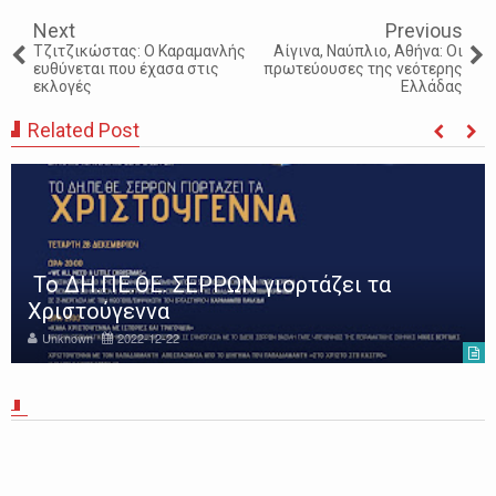
Next
Previous
Τζιτζικώστας: Ο Καραμανλής
Αίγινα, Ναύπλιο, Αθήνα: Οι
ευθύνεται που έχασα στις
πρωτεύουσες της νεότερης
εκλογές
Ελλάδας
Related Post
Το ΔΗ.ΠΕ.ΘΕ. ΣΕΡΡΩΝ γιορτάζει τα
Χριστούγεννα
Unknown
2022-12-22