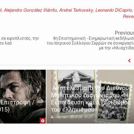
Η
,
Alejandro González Iñárritu
,
Andrei Tarkovsky
,
Leonardo DiCaprio
,
Reve
Previou
 σε εφοπλιστές, την
4η Επιστημονική - Ενημερωτική εκδήλωσ
το λαό
του Ιατρικού Συλλόγου Σερρών σε συνεργασί
με την «Ηλιαχτίδα
Αποτελέσματα 9ου Διεθνούς
Μαθητικού Διαγωνισμού «Η
 Επιστροφή /
Εκπαίδευση και ο ξεριζωμός
015)
του ελληνισμού»
Unknown
2022-12-21