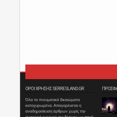
ΟΡΟΙ ΧΡΗΣΗΣ SERRESLAND.GR
ΠΡΟΣΦ
Όλα τα πνευματικά δικαιώματα
κατοχυρωμένα. Απαγορέυεται η
αναδημοσίευση άρθρων χωρίς την
αναφορά ενεργού συνδέσμου ως πηγή.