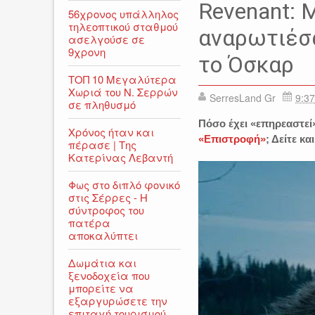
ΒΙΝΤΕΟ
Η ΕΠΙΣΤΡΟΦΗ
Revenant: 
56χρονος υπάλληλος
The Revenant
τηλεοπτικού σταθμού
αναρωτιέσα
ασελγούσε σε
9χρονη
το Όσκαρ
ΤΟΠ 10 Μεγαλύτερα
Χωριά του Ν. Σερρών
SerresLand Gr
9:37
σε πληθυσμό
Πόσο έχει «επηρεαστεί»
Χρόνος ήταν και
«Επιστροφή»
; Δείτε κα
πέρασε | Της
Κατερίνας Λεβαντή
Φως στο διπλό φονικό
στις Σέρρες - Η
σύντροφος του
πατέρα
αποκαλύπτει
Δωμάτια και
ξενοδοχεία που
μπορείτε να
εξαργυρώσετε την
επιταγή τουρισμού