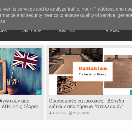
G NEWS
Ιερόσυλοι έκλεψαν τάματα από Ιερό Ναό στις Σέρρες
liver its services and to analyze traffic. Your IP address and us
rmance and security metrics to ensure quality of service, gener
use.
ΙΚΗ
ΕΙΔΗΣΕΙΣ
ΠΡΟΣΦΑΤΑ ΝΕΑ
Ν. ΣΕΡΡΩΝ
ΟΡΙΑ
ΑΝΑ ΠΕΡΙΟΧΗ
RECENT POST
Η ΓΗ ΜΑΣ
 Αγγλικών από
Οικοδομικές κατασκευές - Δάπεδα
ν ΑΠΘ στις Σέρρες
ειδικών απαιτήσεων "Νταλλακιάν"
Unknown
2020-10-02