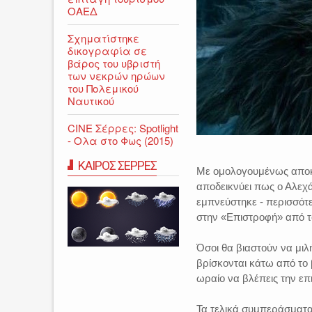
ΟΑΕΔ
Σχηματίστηκε
δικογραφία σε
βάρος του υβριστή
των νεκρών ηρώων
του Πολεμικού
Ναυτικού
CINE Σέρρες: Spotlight
- Ολα στο Φως (2015)
ΚΑΙΡΟΣ ΣΕΡΡΕΣ
Με ομολογουμένως αποκα
αποδεικνύει πως ο Αλεχά
εμπνεύστηκε - περισσότε
στην «Επιστροφή» από τ
Όσοι θα βιαστούν να μιλ
βρίσκονται κάτω από το β
ωραίο να βλέπεις την ε
Τα τελικά συμπεράσματα