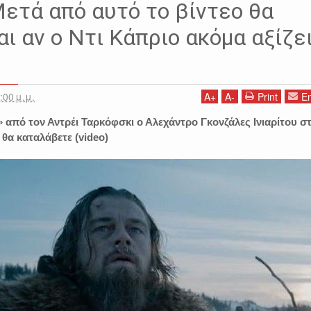
Alejandro González Iñárritu
Andrei Tarkovsky
Leonardo DiCaprio
Μετά από αυτό το βίντεο θα
ι αν ο Ντι Κάπριο ακόμα αξίζε
:00 μ.μ.
A
+
A
-
Print
Em
 από τον Αντρέι Ταρκόφσκι ο Αλεχάντρο Γκονζάλες Ινιαρίτου σ
ι θα καταλάβετε (video)