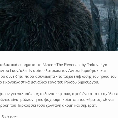
λυπτικά ευρήματα, το βίντεο «The Revenant by Tarkovsky»
ντρο Γκονζάλες Ινιαρίτου λατρεύει τον Αντρέι Ταρκόφσκι και
ρο συνειδητά παρά ασυνείδητα - το ταξίδι επιβίωσης του ήρωά του
ο εικονοκλαστικά μοναδικό έργο του Ρώσου δημιουργού.
ήσουν για «κλοπή», ας το ξανασκεφτούν, αφού ένα από τα σχόλια 
ίντεο είναι μάλλον η πιο ψύχραιμη κρίση επί του θέματος: «Είναι
πιρροή του Ταρκόφσκι τόσο ζωντανή ακόμη και σήμερα».
 δικά σας: