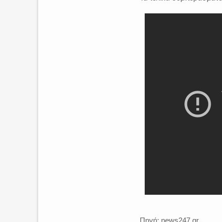
Πηγή: news247.gr