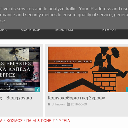
G NEWS
Σέρρες: 44χρονος παρίστανε τον γιατρό και εξαπάτησ
liver its services and to analyze traffic. Your IP address and us
rmance and security metrics to ensure quality of service, gener
use.
ΙΚΗ
ΕΙΔΗΣΕΙΣ
ΠΡΟΣΦΑΤΑ ΝΕΑ
Ν. ΣΕΡΡΩΝ
ΟΡΙΑ
ΑΝΑ ΠΕΡΙΟΧΗ
RECENT POST
Η ΓΗ ΜΑΣ
ς - Βιομηχανικά
Καμινοκαθαριστική Σερρών
Unknown
2016-06-09
ΜΑ
ΚΟΣΜΟΣ
ΠΑΙΔΙ & ΓΟΝΕΙΣ
ΥΓΕΙΑ