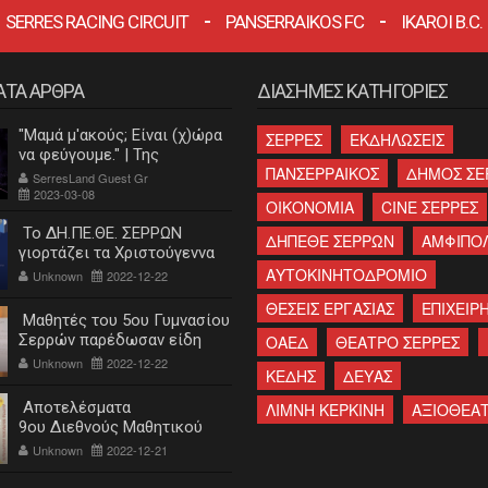
SERRES RACING CIRCUIT
PANSERRAIKOS FC
IKAROI B.C.
ΑΤΑ ΑΡΘΡΑ
ΔΙΑΣΗΜΕΣ ΚΑΤΗΓΟΡΙΕΣ
"Μαμά μ'ακούς; Είναι (χ)ώρα
ΣΕΡΡΕΣ
ΕΚΔΗΛΩΣΕΙΣ
να φεύγουμε." | Της
ΠΑΝΣΕΡΡΑΙΚΟΣ
ΔΗΜΟΣ ΣΕ
Κατερίνας Λεβαντή
SerresLand Guest Gr
2023-03-08
ΟΙΚΟΝΟΜΙΑ
CINE ΣΕΡΡΕΣ
Το ΔΗ.ΠΕ.ΘΕ. ΣΕΡΡΩΝ
ΔΗΠΕΘΕ ΣΕΡΡΩΝ
ΑΜΦΙΠΟ
γιορτάζει τα Χριστούγεννα
ΑΥΤΟΚΙΝΗΤΟΔΡΟΜΙΟ
Unknown
2022-12-22
ΘΕΣΕΙΣ ΕΡΓΑΣΙΑΣ
ΕΠΙΧΕΙΡΗ
Μαθητές του 5ου Γυμνασίου
Σερρών παρέδωσαν είδη
ΟΑΕΔ
ΘΕΑΤΡΟ ΣΕΡΡΕΣ
πρώτης ανάγκης στο
Unknown
2022-12-22
ΚΕΔΗΣ
ΔΕΥΑΣ
"Χαμόγελο του παιδιού"
Αποτελέσματα
ΛΙΜΝΗ ΚΕΡΚΙΝΗ
ΑΞΙΟΘΕΑ
9ου Διεθνούς Μαθητικού
Διαγωνισμού «Η Εκπαίδευση
Unknown
2022-12-21
και ο ξεριζωμός του
ελληνισμού»