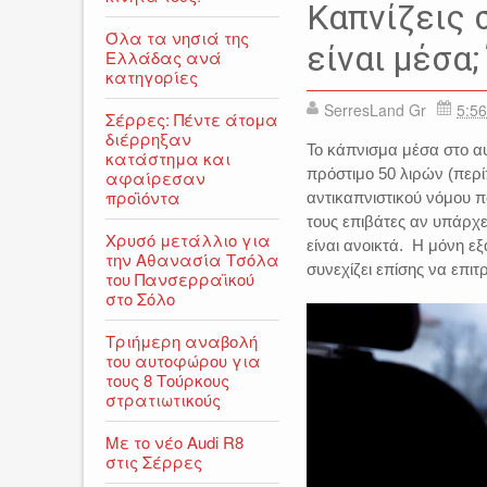
Καπνίζεις 
Όλα τα νησιά της
είναι μέσα
Ελλάδας ανά
κατηγορίες
SerresLand Gr
5:56
Σέρρες: Πέντε άτομα
διέρρηξαν
Το κάπνισμα μέσα στο αυ
κατάστημα και
πρόστιμο 50 λιρών (περί
αφαίρεσαν
προϊόντα
αντικαπνιστικού νόμου π
τους επιβάτες αν υπάρχε
Χρυσό μετάλλιο για
είναι ανοικτά. Η μόνη ε
την Αθανασία Τσόλα
συνεχίζει επίσης να επιτ
του Πανσερραϊκού
στο Σόλο
Τριήμερη αναβολή
του αυτοφώρου για
τους 8 Τούρκους
στρατιωτικούς
Με το νέο Audi R8
στις Σέρρες