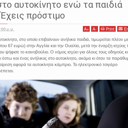
στο αυτοκίνητο ενώ τα παιδιά
; Έχεις πρόστιμο
:00 μ.μ.
A
+
A
-
Print
Em
τοκίνητο, στο οποίο επιβαίνουν ανήλικα παιδιά, τιμωρείται πλέον μ
που 67 ευρώ) στην Αγγλία και την Ουαλία, μετά την έναρξη ισχύος 
ου ψήφισε το κοινοβούλιο. Ο νόμος ισχύει για όλους τους οδηγούς κ
ι έστω και ένας ανήλικος στο αυτοκίνητο, ακόμα κι όταν τα παράθυ
ξαίρεση αφορά τα αυτοκίνητα κάμπριο. Το ηλεκτρονικό τσιγάρο
ρέπεται.