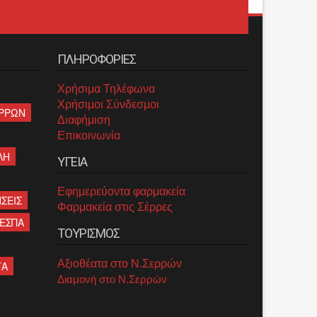
ΠΛΗΡΟΦΟΡΙΕΣ
Χρήσιμα Τηλέφωνα
Χρήσιμοι Σύνδεσμοι
ΡΡΩΝ
Διαφήμιση
Επικοινωνία
ΛΗ
ΥΓΕΙΑ
Εφημερεύοντα φαρμακεία
ΣΕΙΣ
Φαρμακεία στις Σέρρες
ΕΣΠΑ
ΤΟΥΡΙΣΜΟΣ
Αξιοθέατα στο Ν.Σερρών
ΤΑ
Διαμονή στο Ν.Σερρών