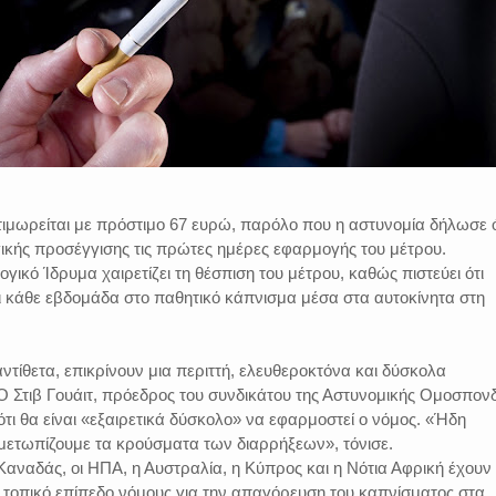
ιμωρείται με πρόστιμο 67 ευρώ, παρόλο που η αστυνομία δήλωσε ό
ικής προσέγγισης τις πρώτες ημέρες εφαρμογής του μέτρου.
γικό Ίδρυμα χαιρετίζει τη θέσπιση του μέτρου, καθώς πιστεύει ότι
αι κάθε εβδομάδα στο παθητικό κάπνισμα μέσα στα αυτοκίνητα στη
αντίθετα, επικρίνουν μια περιττή, ελευθεροκτόνα και δύσκολα
Ο Στιβ Γουάιτ, πρόεδρος του συνδικάτου της Αστυνομικής Ομοσπον
τι θα είναι «εξαιρετικά δύσκολο» να εφαρμοστεί ο νόμος. «Ήδη
μετωπίζουμε τα κρούσματα των διαρρήξεων», τόνισε.
αναδάς, οι ΗΠΑ, η Αυστραλία, η Κύπρος και η Νότια Αφρική έχουν
σε τοπικό επίπεδο νόμους για την απαγόρευση του καπνίσματος στα