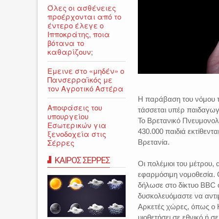
Όλες οι ασθένειες
προέρχονται από το
έντερο έλεγε ο
Ιπποκράτης, ποια
βότανα το
καθαρίζουν;
Εμεινε στο «μηδέν» o
Πανσερραϊκός με
τον Αγροτικό Αστέρα
Η παράβαση του νόμου τ
Αποφάσεις του
τάσσεται υπέρ παιδαγωγ
υπουργείου
Το Βρετανικό Πνευμονολο
Εσωτερικών για
430.000 παιδιά εκτίθεντ
ξενοδοχεία στις
Σέρρες
Βρετανία.
ΚΑΙΡΟΣ ΣΕΡΡΕΣ
Οι πολέμιοι του μέτρου, 
εφαρμόσιμη νομοθεσία. 
δήλωσε στο δίκτυο BBC ό
δυσκολευόμαστε να αντι
Αρκετές χώρες, όπως ο Κ
υιοθετήσει σε εθνικό ή 