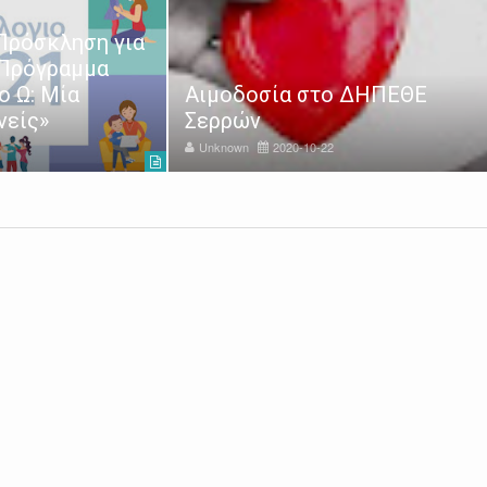
Πρόσκληση για
 Πρόγραμμα
ο Ω: Μία
Αιμοδοσία στο ΔΗΠΕΘΕ
νείς»
Σερρών
Unknown
2020-10-22