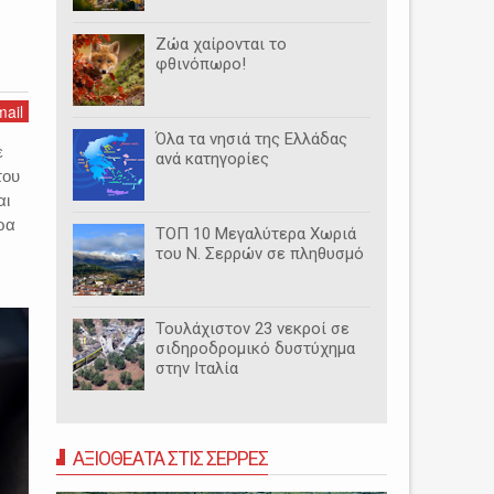
Ζώα χαίρονται το
φθινόπωρο!
ail
Όλα τα νησιά της Ελλάδας
ε
ανά κατηγορίες
του
αι
ρα
ΤΟΠ 10 Μεγαλύτερα Χωριά
του Ν. Σερρών σε πληθυσμό
Τουλάχιστον 23 νεκροί σε
σιδηροδρομικό δυστύχημα
στην Ιταλία
ΑΞΙΟΘΕΑΤΑ ΣΤΙΣ ΣΕΡΡΕΣ