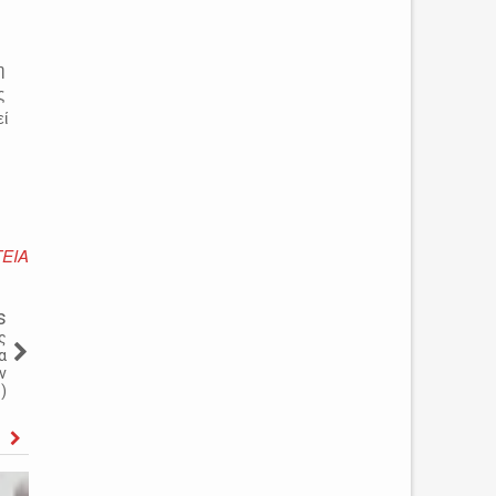
η
ς
εί
ΓΕΙΑ
s
ς
α
ν
)