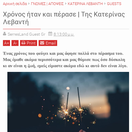
Αρχική σελίδα
ΓΝΩΜΕΣ | ΑΠΟΨΕΙΣ
ΚΑΤΕΡΙΝΑ ΛΕΒΑΝΤΗ
GUESTS
Χρόνος ήταν και πέρασε | Της Κατερίνας
Λεβαντή
SerresLand Guest Gr
8:13:00 μ.μ.
A
+
A
-
Print
Email
Ένας χρόνος που φεύγει και μας άφησε πολλά στο πέρασμα του.
Μας έμαθε ακόμα περισσότερα και μας θύμισε πως όσο δύσκολη
κι αν είναι η ζωή, εμείς είμαστε ακόμα εδώ κι αυτό δεν είναι λίγο.