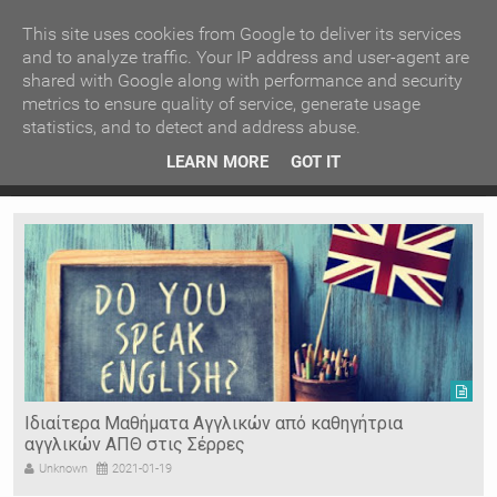
ΚΕΝΤΡΙΚΗ
ΑΝΑ ΚΑΤΗΓΟΡΙΑ
This site uses cookies from Google to deliver its services
and to analyze traffic. Your IP address and user-agent are
shared with Google along with performance and security
ΕΙΔΗΣΕΙΣ
ΑΝΑ ΠΕΡΙΟΧΗ
metrics to ensure quality of service, generate usage
statistics, and to detect and address abuse.
ΠΡΟΣΦΑΤΑ ΝΕΑ
Recent Post
 είδη
Ιερόσυλοι έκλεψαν τάματα από Ιερό Ναό στις Σέρρες
LEARN MORE
GOT IT
"
Ν. ΣΕΡΡΩΝ
Η ΓΗ ΜΑΣ
ΤΥΧΑΙΕΣ
ΑΝΑΡΤΗΣΕΙΣ/ΑΡΘΡΑ
Serres Racing Circuit
Panserraikos FC
Ikaroi B.C.
Ιδιαίτερα Μαθήματα Αγγλικών από καθηγήτρια
αγγλικών ΑΠΘ στις Σέρρες
Unknown
2021-01-19