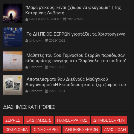
"Μαμά μ'ακούς; Είναι (χ)ώρα να φεύγουμε." | Της
Κατερίνας Λεβαντή
SerresLand Guest Gr
2023-03-08
Το ΔΗ.ΠΕ.ΘΕ. ΣΕΡΡΩΝ γιορτάζει τα Χριστούγεννα
Unknown
2022-12-22
Μαθητές του 5ου Γυμνασίου Σερρών παρέδωσαν
είδη πρώτης ανάγκης στο "Χαμόγελο του παιδιού"
Unknown
2022-12-22
Αποτελέσματα 9ου Διεθνούς Μαθητικού
Διαγωνισμού «Η Εκπαίδευση και ο ξεριζωμός του
ελληνισμού»
Unknown
2022-12-21
ΔΙΑΣΗΜΕΣ ΚΑΤΗΓΟΡΙΕΣ
ΣΕΡΡΕΣ
ΕΚΔΗΛΩΣΕΙΣ
ΠΑΝΣΕΡΡΑΙΚΟΣ
ΔΗΜΟΣ ΣΕΡΡΩΝ
ΟΙΚΟΝΟΜΙΑ
CINE ΣΕΡΡΕΣ
ΔΗΠΕΘΕ ΣΕΡΡΩΝ
ΑΜΦΙΠΟΛΗ