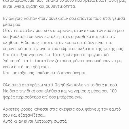
καταλαβαίνουμε πως τελικά το μόνο που χρειάζεται η ψυχή μας
είναι υγεία, αγάπη και αυθεντικότητα.
Εν ολίγοις λοιπόν -πριν συνεχίσω- σου απαντώ πως έτσι γέμισα
μέσα μου.
Όταν τίποτα δεν μου είχε απομείνει, όταν έχασα τον εαυτό μου
και βούλιαξα σε έναν εφιάλτη τότε σηκώθηκα και είδα την
αλήθεια. Είδα πως τίποτα στον κόσμο αυτό δεν είναι πιο
σημαντικό από την υγεία του σώματος αλλά και της ψυχής μας.
Και τότε ξεκίνησα να ζω. Τότε ξεκίνησα το πραγματικό
"γέμισμα". Γιατί τίποτα δεν ζητούσα, μόνο προσευχόμουν να μη
χάσω αυτά που ήδη έχω.
Και - μεταξύ μας - ακόμα αυτό προσεύχομαι.
Όλα αυτά στα γράφω γιατί θα ήθελα πολύ να το δεις κι εσύ.
Να δεις την δική σου αλήθεια και να γεμίσεις μέσα σου 100
φορές περισσότερο απ' όσο μπόρεσα εγώ.
Αρκετές φορές χάνεσαι στις σκέψεις σου, ψάχνεις τον εαυτό
σου και εξαφανίζεσαι.
Αυτό κι αν είναι λύτρωση, σωστά;