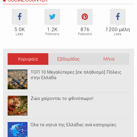
5.0Κ
1.2Κ
876
1200 μέλη
Likes
Followers
Followers
Likes
Κορυφαία
Εβδομάδας
Μήνα
ΤΟΠ 10 Μεγαλύτερες [σε πληθυσμό] Πόλεις
στην Ελλάδα
Ζώα χαίρονται το φθινόπωρο!
Όλα τα νησιά της Ελλάδας ανά κατηγορίες