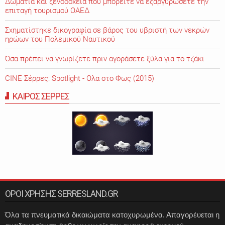
Δωμάτια και ξενοδοχεία που μπορείτε να εξαργυρώσετε την
επιταγή τουρισμού ΟΑΕΔ
Σχηματίστηκε δικογραφία σε βάρος του υβριστή των νεκρών
ηρώων του Πολεμικού Ναυτικού
Όσα πρέπει να γνωρίζετε πριν αγοράσετε ξύλα για το τζάκι
CINE Σέρρες: Spotlight - Ολα στο Φως (2015)
ΚΑΙΡΟΣ ΣΕΡΡΕΣ
ΟΡΟΙ ΧΡΗΣΗΣ SERRESLAND.GR
Όλα τα πνευματικά δικαιώματα κατοχυρωμένα. Απαγορέυεται η