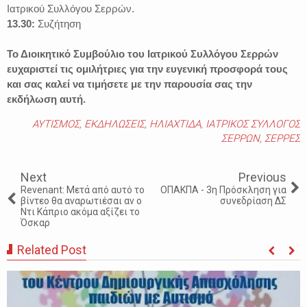
Ιατρικού Συλλόγου Σερρών.
13.30:
Συζήτηση
Το Διοικητικό Συμβούλιο του Ιατρικού Συλλόγου Σερρών
ευχαριστεί τις ομιλήτριες για την ευγενική προσφορά τους
και σας καλεί να τιμήσετε με την παρουσία σας την
εκδήλωση αυτή.
ΑΥΤΙΣΜΟΣ
,
ΕΚΔΗΛΩΣΕΙΣ
,
ΗΛΙΑΧΤΙΔΑ
,
ΙΑΤΡΙΚΟΣ ΣΥΛΛΟΓΟΣ
ΣΕΡΡΩΝ
,
ΣΕΡΡΕΣ
Next
Previous
Revenant: Μετά από αυτό το
ΟΠΑΚΠΑ - 3η Πρόσκληση για
βίντεο θα αναρωτιέσαι αν ο
συνεδρίαση ΔΣ
Ντι Κάπριο ακόμα αξίζει το
Όσκαρ
Related Post