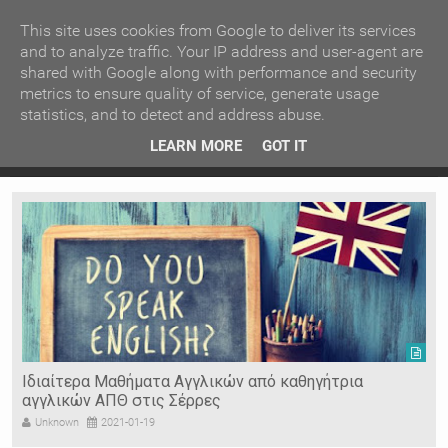
ΚΕΝΤΡΙΚΗ
ΑΝΑ ΚΑΤΗΓΟΡΙΑ
This site uses cookies from Google to deliver its services
and to analyze traffic. Your IP address and user-agent are
shared with Google along with performance and security
ΕΙΔΗΣΕΙΣ
ΑΝΑ ΠΕΡΙΟΧΗ
metrics to ensure quality of service, generate usage
statistics, and to detect and address abuse.
ΠΡΟΣΦΑΤΑ ΝΕΑ
Recent Post
 είδη
Ιερόσυλοι έκλεψαν τάματα από Ιερό Ναό στις Σέρρες
LEARN MORE
GOT IT
"
Ν. ΣΕΡΡΩΝ
Η ΓΗ ΜΑΣ
ΤΥΧΑΙΕΣ
ΑΝΑΡΤΗΣΕΙΣ/ΑΡΘΡΑ
Serres Racing Circuit
Panserraikos FC
Ikaroi B.C.
Ιδιαίτερα Μαθήματα Αγγλικών από καθηγήτρια
αγγλικών ΑΠΘ στις Σέρρες
Unknown
2021-01-19