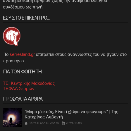
αναδημοσίευση άρθρων χωρίς την αναφορά ενεργού
συνδέσμου ως πηγή.
ΕΣΥ ΣΤΟ ΕΠΙΚΕΝΤΡΟ...
Το
serresland.gr
επιτρέπει στους αναγνώστες του να βγουν στο
προσκήνιο.
ΓΙΑ ΤΟΝ ΦΟΙΤΗΤΗ
ΤΕΙ Κεντρικής Μακεδονίας
ΤΕΦΑΑ Σερρών
ΠΡΟΣΦΑΤΑ ΑΡΘΡΑ
"Μαμά μ'ακούς; Είναι (χ)ώρα να φεύγουμε." | Της
Κατερίνας Λεβαντή
SerresLand Guest Gr
2023-03-08