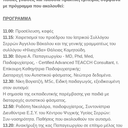
με πρόγραμμα που ακολουθεί:
ΠΡΟΓΡΑΜΜΑ
11.00:
Προσέλευση, καφές
11.15:
Χαιρετισμοί του προέδρου του Ιατρικού Συλλόγου
Σερρών Άγγελου Βάκαλου και της γενικής γραμματέως του
συλλόγου «Ηλιαχτίδα» Θάλειας Κομητούδη.
11.30:
Βάγια Α. Παπαγεωργίου - MD, Phd, Med,
Παιδοψυχίατρος, - Certified Advanced TEACCH Consultant, τ.
Επίκουρη Καθηγήτρια Παιδοψυχιατρικής:
Διαταραχή του Αυτιστικού φάσματος. Νεώτερα δεδομένα.
12.30:
Νίκη Βογιατζή, MSc, Ειδική παιδαγωγός, εξειδικευμένη
στον αυτισμό:
Η σημασία της εκπαιδευτικής παρέμβασης για παιδιά με
διαταραχές αυτιστικού φάσματος.
12.50:
Ροδόπη Νικολάρα, παιδοψυχίατρος, Συντονίστρια
Διευθύντρια Ε.Σ.Υ. του Κέντρου Ψυχικής Υγείας Σερρών:
Συν-νοσηρότητα. Παθήσεις που ακολουθούν τον αυτισμό.
13.20:
Ανακήρυξη της κας Παπαγεωργίου σε επίτιμο μέλος του