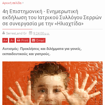
Αρχική σελίδα
ΑΥΤΙΣΜΟΣ
ΕΚΔΗΛΩΣΕΙΣ
ΗΛΙΑΧΤΙΔΑ
ΙΑΤΡΙΚΟΣ ΣΥΛΛΟΓΟΣ ΣΕΡΡΩΝ
4η Επιστημονική - Ενημερωτική
ΣΕΡΡΕΣ
εκδήλωση του Ιατρικού Συλλόγου Σερρών
σε συνεργασία με την «Ηλιαχτίδα»
SerresLand Gr
9:24:00 μ.μ.
A
+
A
-
Print
Email
Αυτισμός: Προκλήσεις και διλήμματα για γονείς,
εκπαιδευτικούς και γιατρούς.