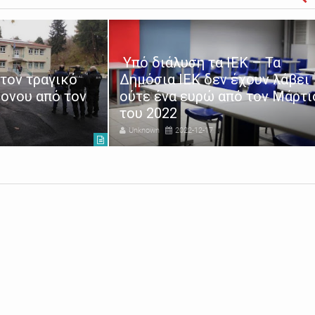
Υπό διάλυση τα ΙΕΚ – Τα
 τον τραγικό
Δημόσια ΙΕΚ δεν έχουν λάβει
ρονου από τον
ούτε ένα ευρώ από τον Μάρτι
του 2022
Unknown
2022-12-17