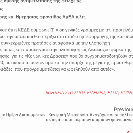
ές άμεσης αντιμετώπισης της φτώχειας
ας
σης και Ημερήσιας φροντίδας ΑμΕΑ κ.λπ.
νισε ότι η ΚΕΔΕ συμφωνεί(!) « σε γενικές γραμμές με την προτεινό
υ, την οποία και θα στηρίξει στο στάδιο της εφαρμογής της και όπο
, συγκεκριμένες προτάσεις αναφορικά με την υλοποίηση
 όπως επί παραδείγματι την αξιοποίηση ως Δικαιούχου φορέα της
ησης για τις «Κοινωνικές Δράσεις» που θα συγχρηματοδοτηθούν σ
0, με σκοπό το συντονισμό και την ύπαρξη της μέγιστης προστιθέμ
 ομάδες, που προγραμματίζεται να ωφεληθούν από αυτές».
ΒΟΗΘΕΙΑ ΣΤΟ ΣΠΙΤΙ
,
ΕΙΔΗΣΕΙΣ
,
ΕΣΠΑ
,
ΚΟΙΝ
Previou
μια Ημέρα Δικαιωμάτων
Κεντρική Μακεδονία: Ανοχύρωτοι οι πολίτε
σε περίπτωση ακραίων καιρικών φαινομένω