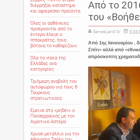
Από το 201
διέρρηξαν κατάστημα
και αφαίρεσαν προϊόντα
του «Βοήθε
Όλες οι ασθένειες
προέρχονται από το
SerresLand Gr
5:34:
έντερο έλεγε ο
Ιπποκράτης, ποια
Από 1ης Ιανουαρίου , 
βότανα το καθαρίζουν;
Σπίτι» αλλά από «εθνικ
απρόσκοπτη χρηματοδ
Όλα τα νησιά της
Ελλάδας ανά
κατηγορίες
Τριήμερη αναβολή του
αυτοφώρου για τους 8
Τούρκους
στρατιωτικούς
Εμεινε στο «μηδέν» o
Πανσερραϊκός με τον
Αγροτικό Αστέρα
Χρυσό μετάλλιο για την
Αθανασία Τσόλα του