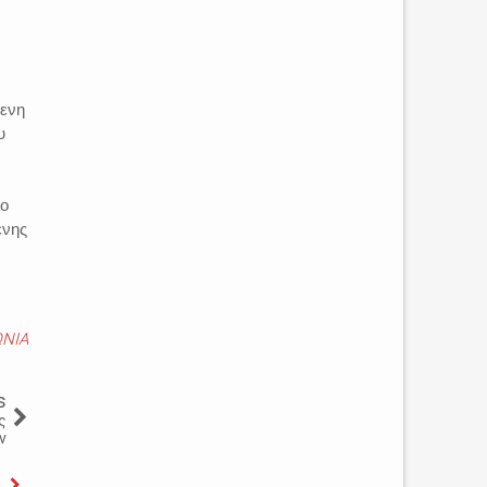
μενη
υ
το
ενης
ΩΝΙΑ
s
ς
ν