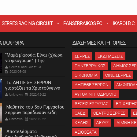
SERRES RACING CIRCUIT
PANSERRAIKOS FC
IKAROI B.C.
ΑΤΑ ΑΡΘΡΑ
ΔΙΑΣΗΜΕΣ ΚΑΤΗΓΟΡΙΕΣ
"Μαμά μ'ακούς; Είναι (χ)ώρα
ΣΕΡΡΕΣ
ΕΚΔΗΛΩΣΕΙΣ
να φεύγουμε." | Της
Κατερίνας Λεβαντή
ΠΑΝΣΕΡΡΑΙΚΟΣ
ΔΗΜΟΣ ΣΕ
SerresLand Guest Gr
2023-03-08
ΟΙΚΟΝΟΜΙΑ
CINE ΣΕΡΡΕΣ
Το ΔΗ.ΠΕ.ΘΕ. ΣΕΡΡΩΝ
ΔΗΠΕΘΕ ΣΕΡΡΩΝ
ΑΜΦΙΠΟΛ
γιορτάζει τα Χριστούγεννα
ΑΥΤΟΚΙΝΗΤΟΔΡΟΜΙΟ
Unknown
2022-12-22
ΘΕΣΕΙΣ ΕΡΓΑΣΙΑΣ
ΕΠΙΧΕΙΡΗΣ
Μαθητές του 5ου Γυμνασίου
Σερρών παρέδωσαν είδη
ΟΑΕΔ
ΘΕΑΤΡΟ ΣΕΡΡΕΣ
Ε
πρώτης ανάγκης στο
Unknown
2022-12-22
ΚΕΔΗΣ
ΔΕΥΑΣ
ΛΙΜΝΗ ΚΕ
"Χαμόγελο του παιδιού"
Αποτελέσματα
ΑΞΙΟΘΕΑΤΑ