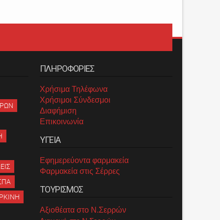
ΠΛΗΡΟΦΟΡΙΕΣ
Χρήσιμα Τηλέφωνα
Χρήσιμοι Σύνδεσμοι
ΡΡΩΝ
Διαφήμιση
Επικοινωνία
Η
ΥΓΕΙΑ
Εφημερεύοντα φαρμακεία
ΕΙΣ
Φαρμακεία στις Σέρρες
ΣΠΑ
ΤΟΥΡΙΣΜΟΣ
ΡΚΙΝΗ
Αξιοθέατα στο Ν.Σερρών