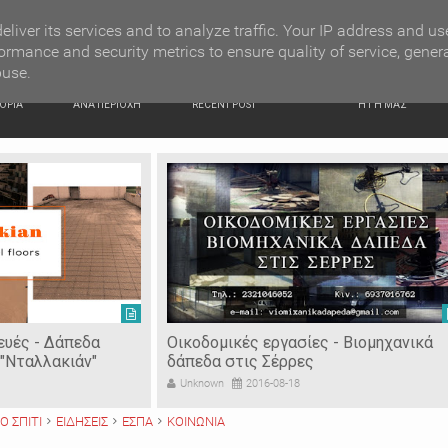
G NEWS
Κατερίνα Περιστέρη: «Οι εργασίες στον Τύμβο Καστά π
eliver its services and to analyze traffic. Your IP address and us
ormance and security metrics to ensure quality of service, gener
buse.
ΙΚΗ
ΕΙΔΗΣΕΙΣ
ΠΡΟΣΦΑΤΑ ΝΕΑ
Ν. ΣΕΡΡΩΝ
ΟΡΙΑ
ΑΝΑ ΠΕΡΙΟΧΗ
RECENT POST
Η ΓΗ ΜΑΣ
ευές - Δάπεδα
Οικοδομικές εργασίες - Βιομηχανικά
"Νταλλακιάν"
δάπεδα στις Σέρρες
Unknown
2016-08-18
Ο ΣΠΙΤΙ
ΕΙΔΗΣΕΙΣ
ΕΣΠΑ
ΚΟΙΝΩΝΙΑ