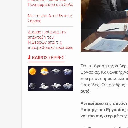
Πανσερραϊκού στο Σόλο
Με το νέο Audi R8 στις
Σέρρες
Διαμαρτυρία για την
απένταξη του
Ν.Σερρών από τις
παραμεθόριες περιοχές
ΚΑΙΡΟΣ ΣΕΡΡΕΣ
Την απόφαση της κυβέρ
Εργασίας, Κοινωνικής Α
που με αντιπροσωπεία τ
Πατούλης. Ο πρόεδρος της
αυτό.
Αντικείμενο της συνάν
Υπουργείου Εργασίας,
και πιο συγκεκριμένα γι