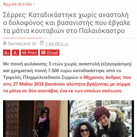
Αρχική σελίδα
ΕΙΔΗΣΕΙΣ
ΖΩΑ
ΖΩΗ ΚΟΝΤΟΥ
ΠΑΛΑΙΟΚΑΣΤΡΟ
ΣΕΡΡΕΣ
Σέρρες: Καταδικάστηκε χωρίς αναστολή
ΣΚΥΛΙΑ
ΦΙΛΟΖΩΙΚΟΣ ΟΜΙΛΟΣ ΣΕΡΡΩΝ
ΦΟΣ
ο δολοφόνος και βασανιστής που έβγαλε
τα μάτια κουταβιών στο Παλαιόκαστρο
SerresLand Gr
1:44:00 μ.μ.
A
+
A
-
Print
Email
Με ποινή φυλάκισης 3 ετών χωρίς αναστολή (εξαγοράσιμη)
και χρηματική ποινή 7.500 ευρώ καταδικάστηκε από το
Τριμελές Πλημμελειοδικείο Σερρών
ο 68χρονος άνδρας που
στις 27 Μαΐου 2016 βασάνισε αλύπητα βγάζοντας με σύρμα
τα μάτια σε δύο κουτάβια, ένα εκ των οποίων σκότωσε.