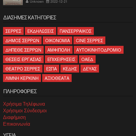
ελληνισμού»
Unknown
2022-12-21
ΔΙΑΣΗΜΕΣ ΚΑΤΗΓΟΡΙΕΣ
ΣΕΡΡΕΣ
ΕΚΔΗΛΩΣΕΙΣ
ΠΑΝΣΕΡΡΑΙΚΟΣ
ΔΗΜΟΣ ΣΕΡΡΩΝ
ΟΙΚΟΝΟΜΙΑ
CINE ΣΕΡΡΕΣ
ΔΗΠΕΘΕ ΣΕΡΡΩΝ
ΑΜΦΙΠΟΛΗ
ΑΥΤΟΚΙΝΗΤΟΔΡΟΜΙΟ
ΘΕΣΕΙΣ ΕΡΓΑΣΙΑΣ
ΕΠΙΧΕΙΡΗΣΕΙΣ
ΟΑΕΔ
ΘΕΑΤΡΟ ΣΕΡΡΕΣ
ΕΣΠΑ
ΚΕΔΗΣ
ΔΕΥΑΣ
ΛΙΜΝΗ ΚΕΡΚΙΝΗ
ΑΞΙΟΘΕΑΤΑ
ΠΛΗΡΟΦΟΡΙΕΣ
Χρήσιμα Τηλέφωνα
Χρήσιμοι Σύνδεσμοι
Διαφήμιση
Επικοινωνία
ΥΓΕΙΑ