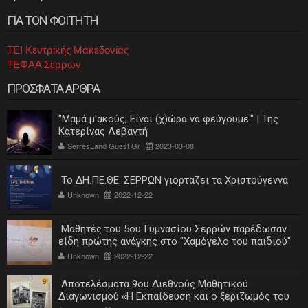
ΓΙΑ ΤΟΝ ΦΟΙΤΗΤΗ
ΤΕΙ Κεντρικής Μακεδονίας
ΤΕΦΑΑ Σερρών
ΠΡΟΣΦΑΤΑ ΑΡΘΡΑ
"Μαμά μ'ακούς; Είναι (χ)ώρα να φεύγουμε." | Της
Κατερίνας Λεβαντή
SerresLand Guest Gr
2023-03-08
Το ΔΗ.ΠΕ.ΘΕ. ΣΕΡΡΩΝ γιορτάζει τα Χριστούγεννα
Unknown
2022-12-22
Μαθητές του 5ου Γυμνασίου Σερρών παρέδωσαν
είδη πρώτης ανάγκης στο "Χαμόγελο του παιδιού"
Unknown
2022-12-22
Αποτελέσματα 9ου Διεθνούς Μαθητικού
Διαγωνισμού «Η Εκπαίδευση και ο ξεριζωμός του