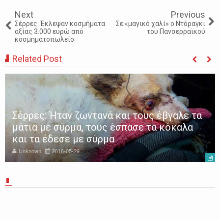
Next
Previous
Σέρρες: Έκλεψαν κοσμήματα
Σε «μαγικό χαλί» ο Ντόραγκι
αξίας 3.000 ευρώ από
του Πανσερραϊκού
κοσμηματοπωλείο
Related Post
Σέρρες: Ήταν ζωντανά και τους έβγαλε τα
μάτια με σύρμα, τους έσπασε τα κόκαλα
και τα έδεσε με σύρμα
Unknown
2016-05-29