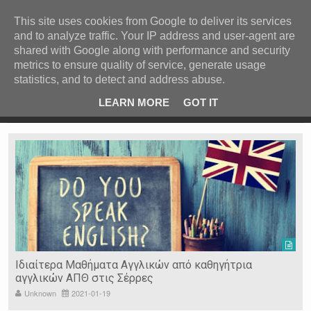
ΚΕΝΤΡΙΚΗ
ΑΝΑ ΚΑΤΗΓΟΡΙΑ
This site uses cookies from Google to deliver its services
and to analyze traffic. Your IP address and user-agent are
ΕΙΔΗΣΕΙΣ
shared with Google along with performance and security
ΑΝΑ ΠΕΡΙΟΧΗ
metrics to ensure quality of service, generate usage
statistics, and to detect and address abuse.
ΠΡΟΣΦΑΤΑ ΝΕΑ
Recent Post
 είδη
Ιερόσυλοι έκλεψαν τάματα από Ιερό Ναό στις Σέρρες
LEARN MORE
GOT IT
"
Ν. ΣΕΡΡΩΝ
Η ΓΗ ΜΑΣ
ΤΥΧΑΙΕΣ
ΑΝΑΡΤΗΣΕΙΣ/ΑΡΘΡΑ
Serres Racing Circuit
Panserraikos FC
Ikaroi B.C.
Ιδιαίτερα Μαθήματα Αγγλικών από καθηγήτρια
αγγλικών ΑΠΘ στις Σέρρες
Unknown
2021-01-19