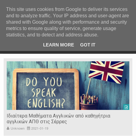
ΚΕΝΤΡΙΚΗ
ΑΝΑ ΚΑΤΗΓΟΡΙΑ
This site uses cookies from Google to deliver its services
and to analyze traffic. Your IP address and user-agent are
ΕΙΔΗΣΕΙΣ
shared with Google along with performance and security
ΑΝΑ ΠΕΡΙΟΧΗ
metrics to ensure quality of service, generate usage
statistics, and to detect and address abuse.
ΠΡΟΣΦΑΤΑ ΝΕΑ
Recent Post
 είδη
Ιερόσυλοι έκλεψαν τάματα από Ιερό Ναό στις Σέρρες
LEARN MORE
GOT IT
"
Ν. ΣΕΡΡΩΝ
Η ΓΗ ΜΑΣ
ΤΥΧΑΙΕΣ
ΑΝΑΡΤΗΣΕΙΣ/ΑΡΘΡΑ
Serres Racing Circuit
Panserraikos FC
Ikaroi B.C.
Ιδιαίτερα Μαθήματα Αγγλικών από καθηγήτρια
αγγλικών ΑΠΘ στις Σέρρες
Unknown
2021-01-19