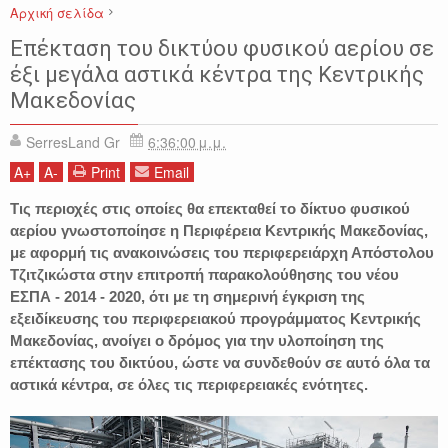
Αρχική σελίδα
ΕΙΔΗΣΕΙΣ
ΜΑΚΕΔΟΝΙΑ
ΠΕΡΙΦΕΡΕΙΑ ΚΕΝΤΡΙΚΗΣ ΜΑΚΕΔΟΝΙΑΣ
Επέκταση του δικτύου φυσικού αερίου σε
ΣΕΡΡΕΣ
ΦΥΣΙΚΟ ΑΕΡΙΟ
έξι μεγάλα αστικά κέντρα της Κεντρικής
Μακεδονίας
SerresLand Gr
6:36:00 μ.μ.
A
+
A
-
Print
Email
Τις περιοχές στις οποίες θα επεκταθεί το δίκτυο φυσικού
αερίου γνωστοποίησε η Περιφέρεια Κεντρικής Μακεδονίας,
με αφορμή τις ανακοινώσεις του περιφερειάρχη Απόστολου
Τζιτζικώστα στην επιτροπή παρακολούθησης του νέου
ΕΣΠΑ - 2014 - 2020, ότι με τη σημερινή έγκριση της
εξειδίκευσης του περιφερειακού προγράμματος Κεντρικής
Μακεδονίας, ανοίγει ο δρόμος για την υλοποίηση της
επέκτασης του δικτύου, ώστε να συνδεθούν σε αυτό όλα τα
αστικά κέντρα, σε όλες τις περιφερειακές ενότητες.