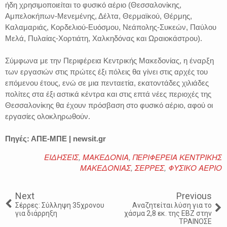
ήδη χρησιμοποιείται το φυσικό αέριο (Θεσσαλονίκης,
Αμπελοκήπων-Μενεμένης, Δέλτα, Θερμαϊκού, Θέρμης,
Καλαμαριάς, Κορδελιού-Ευόσμου, Νεάπολης-Συκεών, Παύλου
Μελά, Πυλαίας-Χορτιάτη, Χαλκηδόνας και Ωραιοκάστρου).
Σύμφωνα με την Περιφέρεια Κεντρικής Μακεδονίας, η έναρξη
των εργασιών στις πρώτες έξι πόλεις θα γίνει στις αρχές του
επόμενου έτους, ενώ σε μια πενταετία, εκατοντάδες χιλιάδες
πολίτες στα έξι αστικά κέντρα και στις επτά νέες περιοχές της
Θεσσαλονίκης θα έχουν πρόσβαση στο φυσικό αέριο, αφού οι
εργασίες ολοκληρωθούν.
Πηγές: ΑΠΕ-ΜΠΕ | newsit.gr
ΕΙΔΗΣΕΙΣ
,
ΜΑΚΕΔΟΝΙΑ
,
ΠΕΡΙΦΕΡΕΙΑ ΚΕΝΤΡΙΚΗΣ
ΜΑΚΕΔΟΝΙΑΣ
,
ΣΕΡΡΕΣ
,
ΦΥΣΙΚΟ ΑΕΡΙΟ
Next
Previous
Σέρρες: Σύλληψη 35χρονου
Αναζητείται λύση για το
για διάρρηξη
χάσμα 2,8 εκ. της ΕΒΖ στην
ΤΡΑΙΝΟΣΕ