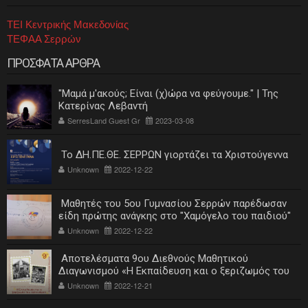
ΤΕΙ Κεντρικής Μακεδονίας
ΤΕΦΑΑ Σερρών
ΠΡΟΣΦΑΤΑ ΑΡΘΡΑ
"Μαμά μ'ακούς; Είναι (χ)ώρα να φεύγουμε." | Της
Κατερίνας Λεβαντή
SerresLand Guest Gr
2023-03-08
Το ΔΗ.ΠΕ.ΘΕ. ΣΕΡΡΩΝ γιορτάζει τα Χριστούγεννα
Unknown
2022-12-22
Μαθητές του 5ου Γυμνασίου Σερρών παρέδωσαν
είδη πρώτης ανάγκης στο "Χαμόγελο του παιδιού"
Unknown
2022-12-22
Αποτελέσματα 9ου Διεθνούς Μαθητικού
Διαγωνισμού «Η Εκπαίδευση και ο ξεριζωμός του
ελληνισμού»
Unknown
2022-12-21