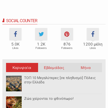
SOCIAL COUNTER
5.0Κ
1.2Κ
876
1200 μέλη
Likes
Followers
Followers
Likes
Κορυφαία
Εβδομάδας
Μήνα
ΤΟΠ 10 Μεγαλύτερες [σε πληθυσμό] Πόλεις
στην Ελλάδα
Ζώα χαίρονται το φθινόπωρο!