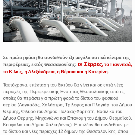
Σε πρώτη φάση θα συνδεθούν έξι μεγάλα αστικά κέντρα της
οι Σέρρες
περιφέρειας, εκτός Θεσσαλονίκης:
, τα Γιαννιτσά,
το Κιλκίς, η Αλεξάνδρεια, η Βέροια και η Κατερίνη.
Ταυτόχρονα, επέκταση του δικτύου θα γίνει και σε επτά νέες
περιοχές της Περιφερειακής Ενότητας Θεσσαλονίκης από τις
οποίες θα περάσει για πρώτη φορά το δίκτυο του φυσικού
αερίου (Λαγκαδάς, Χαλάστρα, Τρίλοφος και Πλαγιάρι του Δήμου
Θέρμης, Φίλυρο του Δήμου Πυλαίας-Χορτιάτη, Βασιλικά του
Δήμου Θέρμης, Μηχανιώνα και Επανομή του Δήμου Θερμαϊκού,
Κουφάλια του Δήμου Χαλκηδόνος). Επιπλέον θα συνδεθούν με
το δίκτυο και νέες περιοχές 12 δήμων της Θεσσαλονίκης, όπου