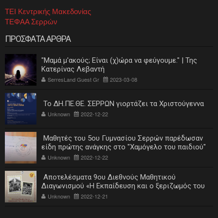
ΤΕΙ Κεντρικής Μακεδονίας
ΤΕΦΑΑ Σερρών
ΠΡΟΣΦΑΤΑ ΑΡΘΡΑ
"Μαμά μ'ακούς; Είναι (χ)ώρα να φεύγουμε." | Της
Κατερίνας Λεβαντή
SerresLand Guest Gr
2023-03-08
Το ΔΗ.ΠΕ.ΘΕ. ΣΕΡΡΩΝ γιορτάζει τα Χριστούγεννα
Unknown
2022-12-22
Μαθητές του 5ου Γυμνασίου Σερρών παρέδωσαν
είδη πρώτης ανάγκης στο "Χαμόγελο του παιδιού"
Unknown
2022-12-22
Αποτελέσματα 9ου Διεθνούς Μαθητικού
Διαγωνισμού «Η Εκπαίδευση και ο ξεριζωμός του
ελληνισμού»
Unknown
2022-12-21