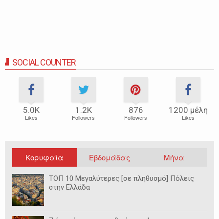
SOCIAL COUNTER
5.0Κ
1.2Κ
876
1200 μέλη
Likes
Followers
Followers
Likes
Κορυφαία
Εβδομάδας
Μήνα
ΤΟΠ 10 Μεγαλύτερες [σε πληθυσμό] Πόλεις
στην Ελλάδα