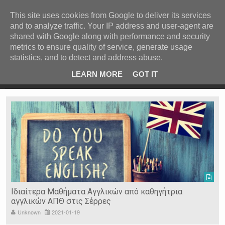
ΚΕΝΤΡΙΚΗ
ΑΝΑ ΚΑΤΗΓΟΡΙΑ
This site uses cookies from Google to deliver its services
and to analyze traffic. Your IP address and user-agent are
ΕΙΔΗΣΕΙΣ
shared with Google along with performance and security
ΑΝΑ ΠΕΡΙΟΧΗ
metrics to ensure quality of service, generate usage
statistics, and to detect and address abuse.
ΠΡΟΣΦΑΤΑ ΝΕΑ
Recent Post
 είδη
Ιερόσυλοι έκλεψαν τάματα από Ιερό Ναό στις Σέρρες
LEARN MORE
GOT IT
"
Ν. ΣΕΡΡΩΝ
Η ΓΗ ΜΑΣ
ΤΥΧΑΙΕΣ
ΑΝΑΡΤΗΣΕΙΣ/ΑΡΘΡΑ
Serres Racing Circuit
Panserraikos FC
Ikaroi B.C.
Ιδιαίτερα Μαθήματα Αγγλικών από καθηγήτρια
αγγλικών ΑΠΘ στις Σέρρες
Unknown
2021-01-19