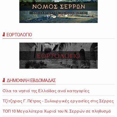
ΕΟΡΤΟΛΟΓΙΟ
ΔΗΜΟΦΙΛΗ ΕΒΔΟΜΑΔΑΣ
Όλα τα νησιά της Ελλάδας ανά κατηγορίες
Τζίτζηρας Γ. Πέτρος - Ξυλουργικές εργασίες στις Σέρρες
ΤΟΠ 10 Μεγαλύτερα Χωριά του Ν. Σερρών σε πληθυσμό