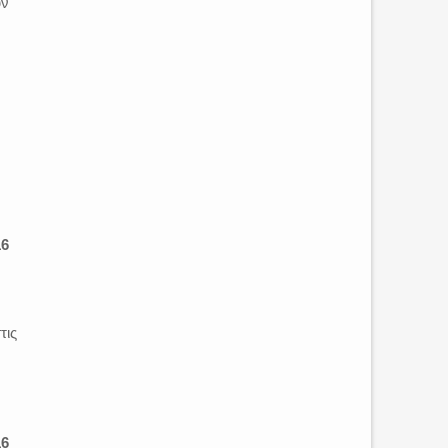
ύν
16
τις
16