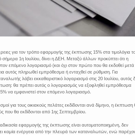
μέρειες για τον τρόπο εφαρμογής της έκπτωσης 15% στα τιμολόγια τ
ό σήμερα 1η Ιουλίου, δίνει η ΔΕΗ. Μεταξύ άλλων προκύπτει ότι η
τον επόμενο λογαριασμό (και όχι στον πρώτο που θα εκδοθεί μετά
αια αυτός πληρωθεί εμπρόθεσμα ή ενταχθεί σε ρύθμιση. Για
αναλωτής λάβει εκκαθαριστικό λογαριασμό στις 20 Ιουλίου, αυτός 
πτωση: θα πρέπει αυτός ο λογαριασμός να εξοφληθεί εμπρόθεσμα
5% να εμφανιστεί στον επόμενο λογαριασμό.
σμοί για τους οικιακούς πελάτες εκδίδονται ανά δίμηνο, η έκπτωση
ς που θα εκδίδονται από 1ης Σεπτεμβρίου.
διαδικασία εφαρμογής της έκπτωσης είναι αυτοματοποιημένη, δεν
ίνει καμία ενέργεια από την πλευρά των καταναλωτών, ενώ παρέχο