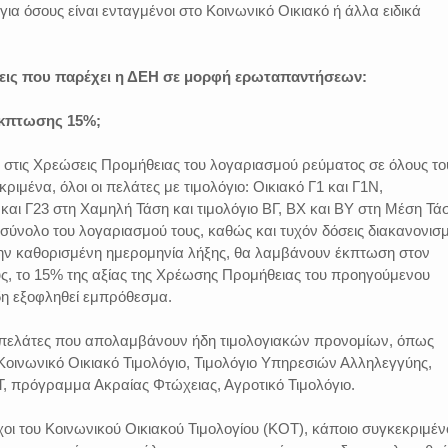
ια όσους είναι ενταγμένοι στο Κοινωνικό Οικιακό ή άλλα ειδικά
ίσεις που παρέχει η ΔΕΗ σε μορφή ερωταπαντήσεων:
έκπτωσης 15%;
στις Χρεώσεις Προμήθειας του λογαριασμού ρεύματος σε όλους το
ριμένα, όλοι οι πελάτες με τιμολόγιο: Οικιακό Γ1 και Γ1Ν,
και Γ23 στη Χαμηλή Τάση και τιμολόγιο ΒΓ, ΒΧ και ΒΥ στη Μέση Τά
ο σύνολο του λογαριασμού τους, καθώς και τυχόν δόσεις διακανονισ
 την καθορισμένη ημερομηνία λήξης, θα λαμβάνουν έκπτωση στον
ς, το 15% της αξίας της Χρέωσης Προμήθειας του προηγούμενου
δη εξοφληθεί εμπρόθεσμα.
 πελάτες που απολαμβάνουν ήδη τιμολογιακών προνομίων, όπως
Κοινωνικό Οικιακό Τιμολόγιο, Τιμολόγιο Υπηρεσιών Αλληλεγγύης,
Τ, πρόγραμμα Ακραίας Φτώχειας, Αγροτικό Τιμολόγιο.
ύχοι του Κοινωνικού Οικιακού Τιμολογίου (ΚΟΤ), κάποιο συγκεκριμέν