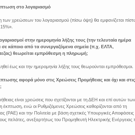
έκπτωση στο λογαριασμό
ση των χρεώσεων του λογαριασμού (πίσω όψη) θα εμφανίζεται πίσ
 15%».
λογαριασμοί στην ημερομηνία λήξης τους (την τελευταία ημέρα
σε κάποιο από τα συνεργαζόμενα σημεία (π.χ. ΕΛΤΑ,
εζας) θεωρείται εμπρόθεσμη η πληρωμή;
ηθεί έως και την ημερομηνία λήξης τους θεωρούνται εμπρόθεσμοι.
έκπτωσης αφορά μόνο στις Χρεώσεις Προμήθειας και όχι και στι
;
θειας είναι χρεώσεις που σχετίζονται με τη ΔΕΗ και επί αυτών τω
η έκπτωση, ενώ οι Ρυθμιζόμενες Χρεώσεις καθορίζονται από τη
ας (ΡΑΕ) και την Πολιτεία με βάση σχετικές Υπουργικές Αποφάσεις 
τους πελάτες, ανεξαρτήτως του Προμηθευτή Ηλεκτρικής Ενέργειας 