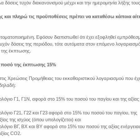
α δόσεις τυχόν διακανονισμού μέχρι και την ημερομηνία λήξης του
ής και πληρώ τις προϋποθέσεις πρέπει να καταθέσω κάποια αί
 αυτοματοποιημένη. Εφόσον διαπιστωθεί ότι έχει εξοφληθεί εμπρόθεσ
τυχόν δόσεις της περιόδου, τότε αυτόματα στον επόμενο λογαριασμ
 της έκπτωσης.
ο ποσό της έκπτωσης 15%
ις Χρεώσεις Προμήθειας του εκκαθαριστικού λογαριασμού που έχε
δηλαδή:
μολόγιο Γ1, Γ1Ν, αφορά στο 15% του ποσού του παγίου και της αξίας
μολόγιο Γ21, Γ22 και Γ23 αφορά στο 15% του ποσού του παγίου, της
αξίας της ισχύος (όπου υπολογίζεται) και
μολόγιο ΒΓ, ΒΧ και ΒΥ αφορά στο 15% του ποσού της αξίας ενέργεια
 αξίας CO2.