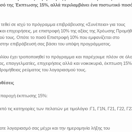
οσό της Έκπτωσης 15%, αλλά περιλαμβάνει ένα πιστωτικό ποσ
ε τεθεί σε ισχύ το πρόγραμμα επιβράβευσης «Συνέπεια» για τους
και επιχειρήσεις, με επιστροφή 10% της αξίας της Χρέωσης Προμήθ
ού τους. Οπότε το ποσό Επιστροφή 10% που εμφανίζεται στο
στην επιβράβευσή σας βάσει του υπόψη προγράμματος.
ουλίου έχει τροποποιηθεί το πρόγραμμα και παρέχουμε πλέον σε όλ
ας, επαγγελματίες, επιχειρήσεις αλλά και νοικοκυριά, έκπτωση 15%
Προμήθειας ρεύματος του λογαριασμού τους.
οθέσεις
ν παροχή έκπτωσης 15%:
πό τις κατηγορίες των πελατών με τιμολόγιο :Γ1, Γ1Ν, Γ21, Γ22, Γ2
τοτε λογαριασμό σας μέχρι και την ημερομηνία λήξης του