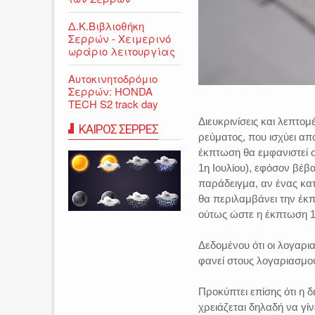
Δ.Κ.Βιβλιοθήκη
Σερρών - Χειμερινό
ωράριο λειτουργίας
Αυτοκινητοδρόμιο
Σερρών: HONDA
TECH S2 track day
Διευκρινίσεις και λεπτο
ΚΑΙΡΟΣ ΣΕΡΡΕΣ
ρεύματος, που ισχύει απ
έκπτωση θα εμφανιστεί σ
1η Ιουλίου), εφόσον βέβ
παράδειγμα, αν ένας κατ
θα περιλαμβάνει την έκ
ούτως ώστε η έκπτωση 1
Δεδομένου ότι οι λογαρια
φανεί στους λογαριασμού
Προκύπτει επίσης ότι η 
χρειάζεται δηλαδή να γ