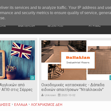
G NEWS
Ιερόσυλοι έκλεψαν τάματα από Ιερό Ναό στις Σέρρες
liver its services and to analyze traffic. Your IP address and us
rmance and security metrics to ensure quality of service, gener
use.
ΙΚΗ
ΕΙΔΗΣΕΙΣ
ΠΡΟΣΦΑΤΑ ΝΕΑ
Ν. ΣΕΡΡΩΝ
ΟΡΙΑ
ΑΝΑ ΠΕΡΙΟΧΗ
RECENT POST
Η ΓΗ ΜΑΣ
 Αγγλικών από
Οικοδομικές κατασκευές - Δάπεδα
ν ΑΠΘ στις Σέρρες
ειδικών απαιτήσεων "Νταλλακιάν"
Unknown
2020-10-02
ΔΗΣΕΙΣ
ΕΛΛΑΔΑ
ΛΟΓΑΡΙΑΣΜΟΣ ΔΕΗ