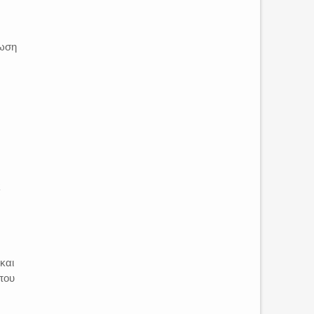
τωση
ς
ν
και
που