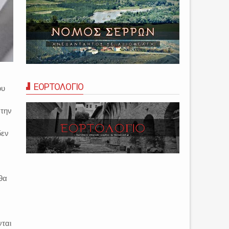
ΕΟΡΤΟΛΟΓΙΟ
ου
 την
δεν
 θα
νται