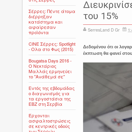
Διευκρινίσ
Σέρρες: Πέντε άτομα
του 15%
διέρρηξαν
κατάστημα και
αφαίρεσαν
SerresLand D Gr
1:
προϊόντα
CINE Σέρρες: Spotlight
Δεδομένου ότι οι λογαρ
- Ολα στο Φως (2015)
έκπτωση θα φανεί στου
Bougatsa Days 2016 -
Ο Νεκτάριος
Μαλλάς ερμηνεύει
το "Ανάθεμά σε"
Εντός της εβδομάδας
ο διαγωνισμός για
τα εργοστάσια της
ΕΒΖ στη Σερβία
Έρχονται
ασφαλτοστρώσεις
σε κεντρικές οδούς
των Σερρών