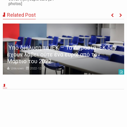
photos]
Related Post
Υπό διάλυση τα ΙΕΚ – Τα Δημόσια ΙΕΚ δεν
έχουν λάβει ούτε ένα ευρώ από τον
Μάρτιο του 2022
Unknown
2022-12-17