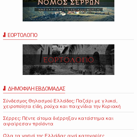
ΕΟΡΤΟΛΟΓΙΟ
ΔΗΜΟΦΙΛΗ ΕΒΔΟΜΑΔΑΣ
Σύνδεσμος Θηλασμού Ελλάδος: Παζάρι με γλυκά,
χειροποίητα είδη, ρούχα και παιχνίδια την Κυριακή
Σέρρες: Πέντε άτομα διέρρηξαν κατάστημα και
αφαίρεσαν προϊόντα
Όλα τα νησιά της Ελλάδας ανά κατηγορίες