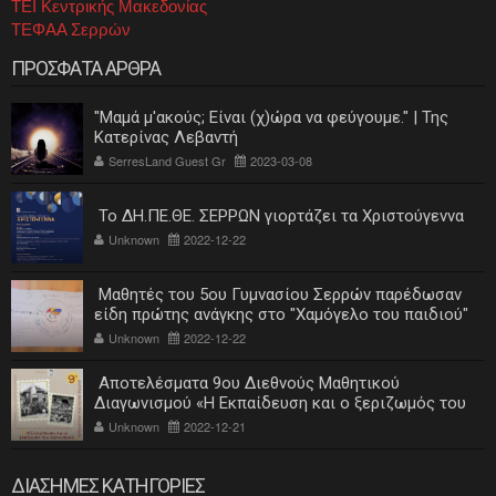
ΤΕΙ Κεντρικής Μακεδονίας
ΤΕΦΑΑ Σερρών
ΠΡΟΣΦΑΤΑ ΑΡΘΡΑ
"Μαμά μ'ακούς; Είναι (χ)ώρα να φεύγουμε." | Της
Κατερίνας Λεβαντή
SerresLand Guest Gr
2023-03-08
Το ΔΗ.ΠΕ.ΘΕ. ΣΕΡΡΩΝ γιορτάζει τα Χριστούγεννα
Unknown
2022-12-22
Μαθητές του 5ου Γυμνασίου Σερρών παρέδωσαν
είδη πρώτης ανάγκης στο "Χαμόγελο του παιδιού"
Unknown
2022-12-22
Αποτελέσματα 9ου Διεθνούς Μαθητικού
Διαγωνισμού «Η Εκπαίδευση και ο ξεριζωμός του
ελληνισμού»
Unknown
2022-12-21
ΔΙΑΣΗΜΕΣ ΚΑΤΗΓΟΡΙΕΣ