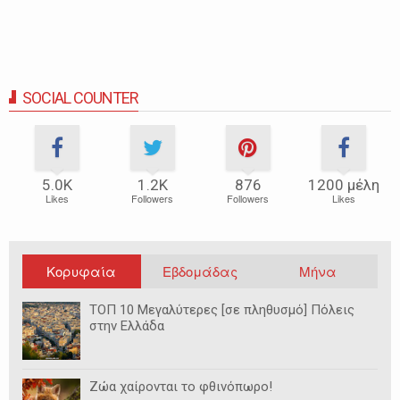
SOCIAL COUNTER
5.0Κ
1.2Κ
876
1200 μέλη
Likes
Followers
Followers
Likes
Κορυφαία
Εβδομάδας
Μήνα
ΤΟΠ 10 Μεγαλύτερες [σε πληθυσμό] Πόλεις
στην Ελλάδα
Ζώα χαίρονται το φθινόπωρο!