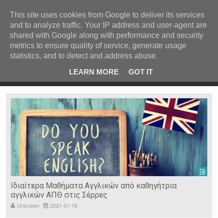
ΚΕΝΤΡΙΚΗ
ΑΝΑ ΚΑΤΗΓΟΡΙΑ
This site uses cookies from Google to deliver its services
and to analyze traffic. Your IP address and user-agent are
ΕΙΔΗΣΕΙΣ
shared with Google along with performance and security
ΑΝΑ ΠΕΡΙΟΧΗ
metrics to ensure quality of service, generate usage
statistics, and to detect and address abuse.
ΠΡΟΣΦΑΤΑ ΝΕΑ
Recent Post
 είδη
Ιερόσυλοι έκλεψαν τάματα από Ιερό Ναό στις Σέρρες
LEARN MORE
GOT IT
"
Ν. ΣΕΡΡΩΝ
Η ΓΗ ΜΑΣ
ΤΥΧΑΙΕΣ
ΑΝΑΡΤΗΣΕΙΣ/ΑΡΘΡΑ
Serres Racing Circuit
Panserraikos FC
Ikaroi B.C.
Ιδιαίτερα Μαθήματα Αγγλικών από καθηγήτρια
αγγλικών ΑΠΘ στις Σέρρες
Unknown
2021-01-19