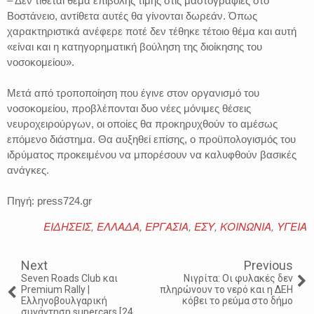
– Δεν τίθεται θέμα επιβολής τιμής στις μαστογραφίες στο
Βοστάνειο, αντίθετα αυτές θα γίνονται δωρεάν. Όπως
χαρακτηριστικά ανέφερε ποτέ δεν τέθηκε τέτοιο θέμα και αυτή
«είναι και η κατηγορηματική βούληση της διοίκησης του
νοσοκομείου».
Μετά από τροποποίηση που έγινε στον οργανισμό του
νοσοκομείου, προβλέπονται δυο νέες μόνιμες θέσεις
νευροχειρούργων, οι οποίες θα προκηρυχθούν το αμέσως
επόμενο διάστημα. Θα αυξηθεί επίσης, ο προϋπολογισμός του
ιδρύματος προκειμένου να μπορέσουν να καλυφθούν βασικές
ανάγκες.
Πηγή: press724.gr
ΕΙΔΗΣΕΙΣ
,
ΕΛΛΑΔΑ
,
ΕΡΓΑΣΙΑ
,
ΕΣΥ
,
ΚΟΙΝΩΝΙΑ
,
ΥΓΕΙΑ
Next
Previous
Seven Roads Club και
Νιγρίτα: Οι φυλακές δεν
Premium Rally |
πληρώνουν το νερό και η ΔΕΗ
Ελληνοβουλγαρική
κόβει το ρεύμα στο δήμο
συνάντηση supercars [24