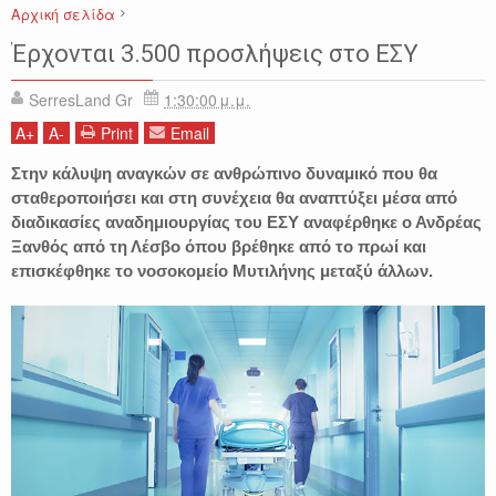
Αρχική σελίδα
ΕΙΔΗΣΕΙΣ
ΕΛΛΑΔΑ
ΕΡΓΑΣΙΑ
ΕΣΥ
ΚΟΙΝΩΝΙΑ
ΥΓΕΙΑ
Έρχονται 3.500 προσλήψεις στο ΕΣΥ
SerresLand Gr
1:30:00 μ.μ.
A
+
A
-
Print
Email
Στην κάλυψη αναγκών σε ανθρώπινο δυναμικό που θα
σταθεροποιήσει και στη συνέχεια θα αναπτύξει μέσα από
διαδικασίες αναδημιουργίας του ΕΣΥ αναφέρθηκε ο Ανδρέας
Ξανθός από τη Λέσβο όπου βρέθηκε από το πρωί και
επισκέφθηκε το νοσοκομείο Μυτιλήνης μεταξύ άλλων.