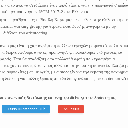
, για το πως να σχεδιάσετε έναν απλό χάρτη, για την περιγραφή σημείω
πτικό πρότυπο χαρτών ISOM 2017-2 στα Ελληνικά.
ή του προέδρου μας κ. Βασίλη Χορτομάρη ως μέλος στην εθελοντική ομ
ational working group) για θέματα εκπαίδευσης αναφορικά με την
 διάδοση του orienteering.
λόγου μας είναι η χαρτογράφηση πολλών περιοχών με φυσικό, πολιτιστικ
 να διοργανώσουμε αγώνες, προπονήσεις, πολύπλευρες εκδηλώσεις και
φορείς. Έτσι θα αναδείξουμε τα πολλαπλά οφέλη που προσφέρει ο
μμετέχοντες των δράσεων μας αλλά και στην τοπική κοινωνία. Ελπίζουμ
ους συμπολίτες μας με υγεία, με αισιοδοξία για την έκβαση της πανδημία
κή διάθεση για πολλές δράσεις που θα διοργανώσουμε, σε ωραίες και νέε
α κοινωνικής δικτύωσης και ενημερωθείτε για τις δράσεις μας.
O-Siris Orienteering Club
oclubsiris