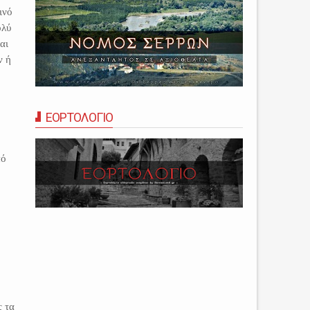
ινό
ολύ
αι
ν ή
ΕΟΡΤΟΛΟΓΙΟ
πό
ς τα