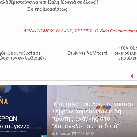
αλά Χριστούγεννα και Καλή Χρονιά σε όλους!!
Εκ της Διοικήσεως
ΑΘΛΗΤΙΣΜΟΣ
,
Ο-ΣΙΡΙΣ
,
ΣΕΡΡΕΣ
,
O-Siris Orienteering 
Previou
ηξε» με αυτοθυσία σε
Ετιέν ντε Λα Μποετί - Η οικειοθελή
σώσει τον εγκλωβισμένο
υποτέλει
Μαθητές του 5ου Γυμνασίου
Σερρών παρέδωσαν είδη
ΣΕΡΡΩΝ
πρώτης ανάγκης στο
ιστούγεννα
"Χαμόγελο του παιδιού"
Unknown
2022-12-22