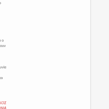
ο
ι ο
σουν
ωνία
οι
ΚΟΣ
ΝΙΑ