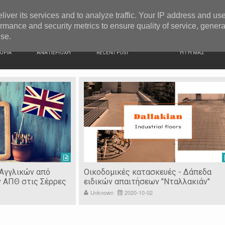
G NEWS
Ιερόσυλοι έκλεψαν τάματα από Ιερό Ναό στις Σέρρες
liver its services and to analyze traffic. Your IP address and us
rmance and security metrics to ensure quality of service, gener
use.
ΙΚΗ
ΕΙΔΗΣΕΙΣ
ΠΡΟΣΦΑΤΑ ΝΕΑ
Ν. ΣΕΡΡΩΝ
ΟΡΙΑ
ΑΝΑ ΠΕΡΙΟΧΗ
RECENT POST
Η ΓΗ ΜΑΣ
 Αγγλικών από
Οικοδομικές κατασκευές - Δάπεδα
ν ΑΠΘ στις Σέρρες
ειδικών απαιτήσεων "Νταλλακιάν"
Unknown
2020-10-02