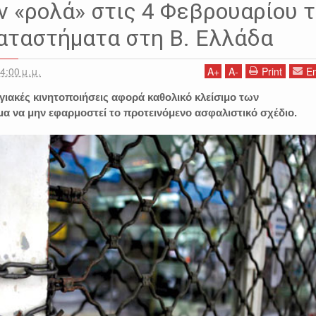
Α
ΕΙΔΗΣΕΙΣ
ΕΜΠΟΡΙΚΑ ΚΑΤΑΣΤΗΜΑΤΑ
ΕΜΠΟΡΙΚΟΣ ΣΥΛΛΟΓΟΣ
 «ρολά» στις 4 Φεβρουαρίου 
αταστήματα στη Β. Ελλάδα
4:00 μ.μ.
A
+
A
-
Print
Em
γιακές κινητοποιήσεις αφορά καθολικό κλείσιμο των
μα να μην εφαρμοστεί το προτεινόμενο ασφαλιστικό σχέδιο.