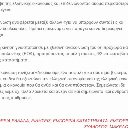
η της ελληνικής οικονομίας και επιδεινώνοντας ακόμα περισσότερ
ίγει».
νωση αναφέρεται μεταξύ άλλων «για να υπάρχουν συντάξεις και
 δουλειά όλοι. Πρέπει η οικονομία να παράγει και να δημιουργεί
ς».
χη κίνηση γνωστοποίησε με χθεσινή ανακοίνωσή του ότι προχωρά κα
σαλονίκης (ΕΣΘ), προτρέποντας τα μέλη του στις 4/2 να «κατεβά
ς καταστήματα.
οίνωση τονίζεται «διεκδικούμε ένα ασφαλιστικό σύστημα βιώσιμο,
 που δεν θα εξοντώνει την ελληνική οικονομία και της ελληνική κοιν
 μια οικονομία που θα ανθεί και θα αναπτύσσεται». Σημειώνεται δε
ες λέμε όχι άλλα λουκέτα και ανεργία» και σημειώνεται «οι άνθρωπ
 τους αριθμούς».
ΡΕΙΑ ΕΛΛΑΔΑ
,
ΕΙΔΗΣΕΙΣ
,
ΕΜΠΟΡΙΚΑ ΚΑΤΑΣΤΗΜΑΤΑ
,
ΕΜΠΟΡΙ
ΣΥΛΛΟΓΟΣ
,
ΜΑΚΕΔΟ