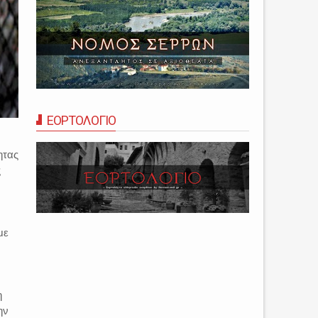
ΕΟΡΤΟΛΟΓΙΟ
ητας
ς
με
η
ην