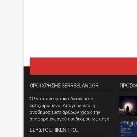
ΟΡΟΙ ΧΡΗΣΗΣ SERRESLAND.GR
ΠΡΟΣΦ
Όλα τα πνευματικά δικαιώματα
κατοχυρωμένα. Απαγορέυεται η
αναδημοσίευση άρθρων χωρίς την
αναφορά ενεργού συνδέσμου ως πηγή.
ΕΣΥ ΣΤΟ ΕΠΙΚΕΝΤΡΟ...