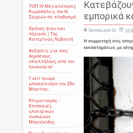
ΑΓΟΡΑ
ΒΟΡΕΙΑ ΕΛΛΑΔ
Κατεβάζουν
ΤΟΠ 10 Μεγαλύτερες
ΜΑΚΕΔΟΝΙΑ
Κωμοπόλεις του Ν.
εμπορικά κ
Σερρών σε πληθυσμό
Χρόνος ήταν και
SerresLand Gr
12:3
πέρασε | Της
Κατερίνας Λεβαντή
Η συμμετοχή στις απερ
καταστημάτων, με αίτη
Αυξήσεις για τους
δημόσιους
υπαλλήλους από τον
Ιανουάριο!
Γιατί τρώμε
μπακαλιάρο την 25η
Μαρτίου;
Κλιματισμός -
Επισκευές
ηλεκτρικών
συσκευών
Μπραϊκίδης