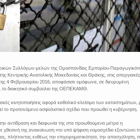
ρικών Συλλόγων-μελών της Ομοσπονδίας Εμπορίου-Παραγωγικότ
 της Κεντρικής-Ανατολικής Μακεδονίας και Θράκης, στις απεργιακέ
πτης 4 Φεβρουαρίου 2016, αποφάσισε ομόφωνα, σε διευρυμένη
1, το διοικητικό συμβούλιο της ΟΕΠΕΚΑΜΘ.
ακές κινητοποιήσεις αφορά καθολικό κλείσιμο των καταστημάτων, 
ί το προτεινόμενο ασφαλιστικό σχέδιο που προωθεί η κυβέρνηση.
ην αντίδραση και διαφωνία της στα προωθούμενα μέτρα η
θεσινή της ανακοίνωση «το υπό ψήφιση νομοσχέδιο εξοντώνει τ
ας, πλήττοντας ευθέως την επιχειρηματικότητα, την απασχόληση, τ