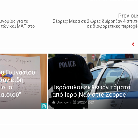
Previou
υνομίας για τα
Σέρρες: Μέσα σε 2 ώρες διέρρηξαν 4 σπίτι
οτών και ΜΑΤ στο
σε διαφορετικές περιοχέ
υ Γυμνασίου
σαν είδη
 στο
Ιερόσυλοι έκλεψαν τάματα
αιδιού"
από Ιερό Ναό στις Σέρρες
Unknown
2022-12-21