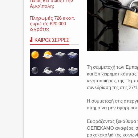
Ποιος θα σώσει την
Αμφίπολη;
Πληρωμές 726 εκατ.
ευρώ σε 620.000
αγρότες
ΚΑΙΡΟΣ ΣΕΡΡΕΣ
Τη συμμετοχή των Εμπο
και Επιχειρηματικότητας
κινητοποιήσεις της Πέμ
συνεδρίασή της στις 27/
Η συμμετοχή στις απεργι
αίτημα να μην εφαρμοστε
Εκφράζοντας ξεκάθαρα τ
ΟΕΠΕΚΑΜΘ αναφέρει σε χ
ραχοκοκαλιά της κοινωνί