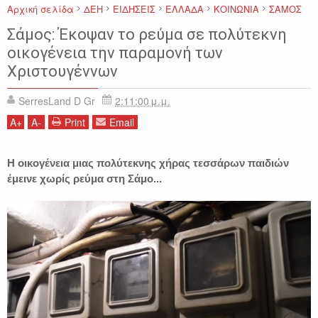
Αρχική σελίδα
ΔΕΗ
ΕΙΔΗΣΕΙΣ
ΕΛΛΑΔΑ
ΚΟΙΝΩΝΙΑ
ΣΑΜΟΣ
Σάμος: Έκοψαν το ρεύμα σε πολύτεκνη
οικογένεια την παραμονή των
Χριστουγέννων
SerresLand D Gr
2:11:00 μ.μ.
A
+
A
-
Print
Email
Η οικογένεια μιας πολύτεκνης χήρας τεσσάρων παιδιών
έμεινε χωρίς ρεύμα στη Σάμο...