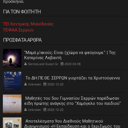
προσκήνιο.
ΓΙΑ ΤΟΝ ΦΟΙΤΗΤΗ
ΤΕΙ Κεντρικής Μακεδονίας
ΤΕΦΑΑ Σερρών
ΠΡΟΣΦΑΤΑ ΑΡΘΡΑ
"Μαμά μ'ακούς; Είναι (χ)ώρα να φεύγουμε." | Της
Κατερίνας Λεβαντή
SerresLand Guest Gr
2023-03-08
Το ΔΗ.ΠΕ.ΘΕ. ΣΕΡΡΩΝ γιορτάζει τα Χριστούγεννα
Unknown
2022-12-22
Μαθητές του 5ου Γυμνασίου Σερρών παρέδωσαν
είδη πρώτης ανάγκης στο "Χαμόγελο του παιδιού"
Unknown
2022-12-22
Αποτελέσματα 9ου Διεθνούς Μαθητικού
Διαγωνισμού «Η Εκπαίδευση και ο ξεριζωμός του