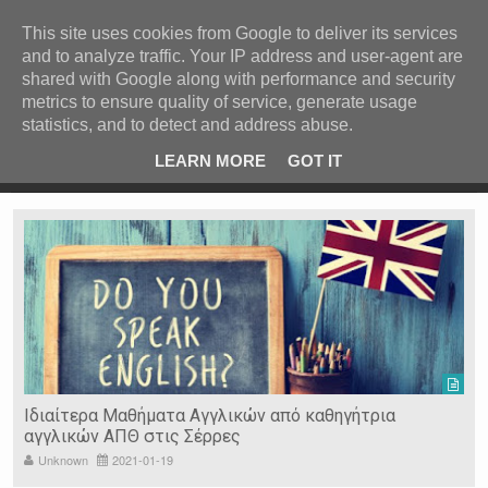
ΚΕΝΤΡΙΚΗ
ΑΝΑ ΚΑΤΗΓΟΡΙΑ
This site uses cookies from Google to deliver its services
and to analyze traffic. Your IP address and user-agent are
ΕΙΔΗΣΕΙΣ
shared with Google along with performance and security
ΑΝΑ ΠΕΡΙΟΧΗ
metrics to ensure quality of service, generate usage
statistics, and to detect and address abuse.
ΠΡΟΣΦΑΤΑ ΝΕΑ
Recent Post
 είδη
Ιερόσυλοι έκλεψαν τάματα από Ιερό Ναό στις Σέρρες
LEARN MORE
GOT IT
"
Ν. ΣΕΡΡΩΝ
Η ΓΗ ΜΑΣ
ΤΥΧΑΙΕΣ
ΑΝΑΡΤΗΣΕΙΣ/ΑΡΘΡΑ
Serres Racing Circuit
Panserraikos FC
Ikaroi B.C.
Ιδιαίτερα Μαθήματα Αγγλικών από καθηγήτρια
αγγλικών ΑΠΘ στις Σέρρες
Unknown
2021-01-19