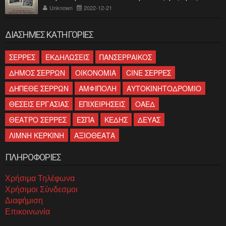
ελληνισμού»
Unknown
2022-12-21
ΔΙΑΣΗΜΕΣ ΚΑΤΗΓΟΡΙΕΣ
ΣΕΡΡΕΣ
ΕΚΔΗΛΩΣΕΙΣ
ΠΑΝΣΕΡΡΑΙΚΟΣ
ΔΗΜΟΣ ΣΕΡΡΩΝ
ΟΙΚΟΝΟΜΙΑ
CINE ΣΕΡΡΕΣ
ΔΗΠΕΘΕ ΣΕΡΡΩΝ
ΑΜΦΙΠΟΛΗ
ΑΥΤΟΚΙΝΗΤΟΔΡΟΜΙΟ
ΘΕΣΕΙΣ ΕΡΓΑΣΙΑΣ
ΕΠΙΧΕΙΡΗΣΕΙΣ
ΟΑΕΔ
ΘΕΑΤΡΟ ΣΕΡΡΕΣ
ΕΣΠΑ
ΚΕΔΗΣ
ΔΕΥΑΣ
ΛΙΜΝΗ ΚΕΡΚΙΝΗ
ΑΞΙΟΘΕΑΤΑ
ΠΛΗΡΟΦΟΡΙΕΣ
Χρήσιμα Τηλέφωνα
Χρήσιμοι Σύνδεσμοι
Διαφήμιση
Επικοινωνία