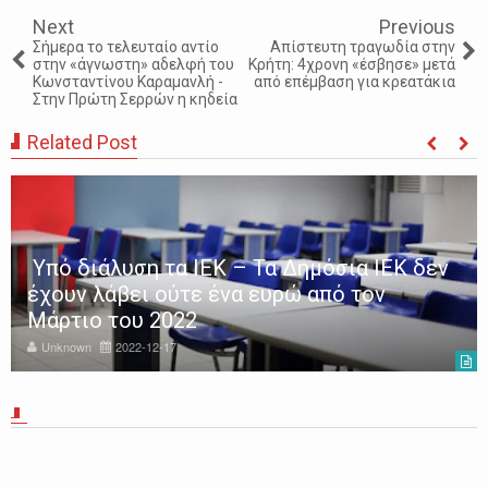
Next
Previous
Σήμερα το τελευταίο αντίο
Απίστευτη τραγωδία στην
στην «άγνωστη» αδελφή του
Κρήτη: 4χρονη «έσβησε» μετά
Κωνσταντίνου Καραμανλή -
από επέμβαση για κρεατάκια
Στην Πρώτη Σερρών η κηδεία
Related Post
Υπό διάλυση τα ΙΕΚ – Τα Δημόσια ΙΕΚ δεν
έχουν λάβει ούτε ένα ευρώ από τον
Μάρτιο του 2022
Unknown
2022-12-17