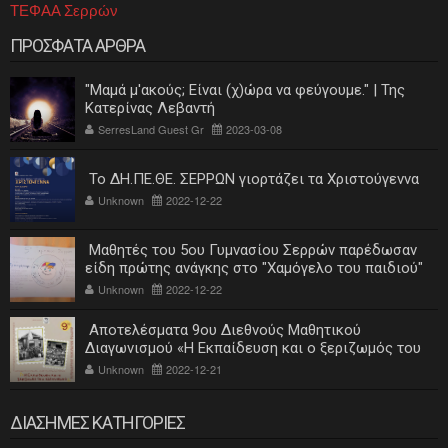
ΤΕΦΑΑ Σερρών
ΠΡΟΣΦΑΤΑ ΑΡΘΡΑ
"Μαμά μ'ακούς; Είναι (χ)ώρα να φεύγουμε." | Της
Κατερίνας Λεβαντή
SerresLand Guest Gr
2023-03-08
Το ΔΗ.ΠΕ.ΘΕ. ΣΕΡΡΩΝ γιορτάζει τα Χριστούγεννα
Unknown
2022-12-22
Μαθητές του 5ου Γυμνασίου Σερρών παρέδωσαν
είδη πρώτης ανάγκης στο "Χαμόγελο του παιδιού"
Unknown
2022-12-22
Αποτελέσματα 9ου Διεθνούς Μαθητικού
Διαγωνισμού «Η Εκπαίδευση και ο ξεριζωμός του
ελληνισμού»
Unknown
2022-12-21
ΔΙΑΣΗΜΕΣ ΚΑΤΗΓΟΡΙΕΣ