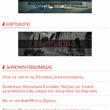
ΕΟΡΤΟΛΟΓΙΟ
ΔΗΜΟΦΙΛΗ ΕΒΔΟΜΑΔΑΣ
Όλα τα νησιά της Ελλάδας ανά κατηγορίες
Σύνδεσμος Θηλασμού Ελλάδος: Παζάρι με γλυκά,
χειροποίητα είδη, ρούχα και παιχνίδια την Κυριακή
Με το νέο Audi R8 στις Σέρρες
Σέρρες: Πέντε άτομα διέρρηξαν κατάστημα και