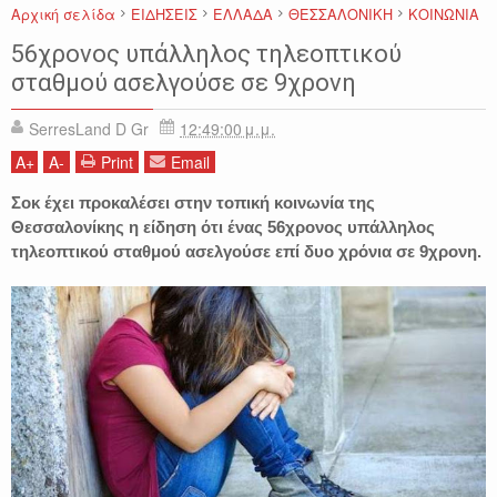
Αρχική σελίδα
ΕΙΔΗΣΕΙΣ
ΕΛΛΑΔΑ
ΘΕΣΣΑΛΟΝΙΚΗ
ΚΟΙΝΩΝΙΑ
56χρονος υπάλληλος τηλεοπτικού
σταθμού ασελγούσε σε 9χρονη
SerresLand D Gr
12:49:00 μ.μ.
A
+
A
-
Print
Email
Σοκ έχει προκαλέσει στην τοπική κοινωνία της
Θεσσαλονίκης η είδηση ότι ένας 56χρονος υπάλληλος
τηλεοπτικού σταθμού ασελγούσε επί δυο χρόνια σε 9χρονη.