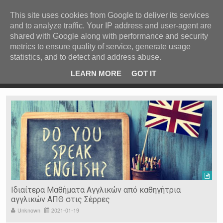
ΚΕΝΤΡΙΚΗ
ΑΝΑ ΚΑΤΗΓΟΡΙΑ
This site uses cookies from Google to deliver its services
and to analyze traffic. Your IP address and user-agent are
ΕΙΔΗΣΕΙΣ
shared with Google along with performance and security
ΑΝΑ ΠΕΡΙΟΧΗ
metrics to ensure quality of service, generate usage
statistics, and to detect and address abuse.
ΠΡΟΣΦΑΤΑ ΝΕΑ
Recent Post
 είδη
Ιερόσυλοι έκλεψαν τάματα από Ιερό Ναό στις Σέρρες
LEARN MORE
GOT IT
"
Ν. ΣΕΡΡΩΝ
Η ΓΗ ΜΑΣ
ΤΥΧΑΙΕΣ
ΑΝΑΡΤΗΣΕΙΣ/ΑΡΘΡΑ
Serres Racing Circuit
Panserraikos FC
Ikaroi B.C.
Ιδιαίτερα Μαθήματα Αγγλικών από καθηγήτρια
αγγλικών ΑΠΘ στις Σέρρες
Unknown
2021-01-19