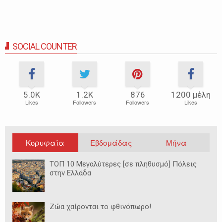
SOCIAL COUNTER
5.0Κ
1.2Κ
876
1200 μέλη
Likes
Followers
Followers
Likes
Κορυφαία
Εβδομάδας
Μήνα
ΤΟΠ 10 Μεγαλύτερες [σε πληθυσμό] Πόλεις
στην Ελλάδα
Ζώα χαίρονται το φθινόπωρο!