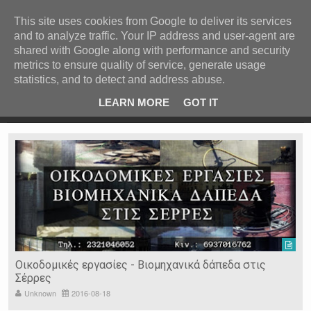
ΚΕΝΤΡΙΚΗ
ΑΝΑ ΚΑΤΗΓΟΡΙΑ
This site uses cookies from Google to deliver its services
and to analyze traffic. Your IP address and user-agent are
ΕΙΔΗΣΕΙΣ
shared with Google along with performance and security
ΑΝΑ ΠΕΡΙΟΧΗ
metrics to ensure quality of service, generate usage
statistics, and to detect and address abuse.
ΠΡΟΣΦΑΤΑ ΝΕΑ
Recent Post
Καστά
Σέρρες: 44χρονος παρίστανε τον γιατρό και
LEARN MORE
GOT IT
εξαπάτησε ηλικιωμένους
Ν. ΣΕΡΡΩΝ
Η ΓΗ ΜΑΣ
ΤΥΧΑΙΕΣ
ΑΝΑΡΤΗΣΕΙΣ/ΑΡΘΡΑ
Serres Racing Circuit
Panserraikos FC
Ikaroi B.C.
Οικοδομικές εργασίες - Βιομηχανικά δάπεδα στις
Σέρρες
Unknown
2016-08-18