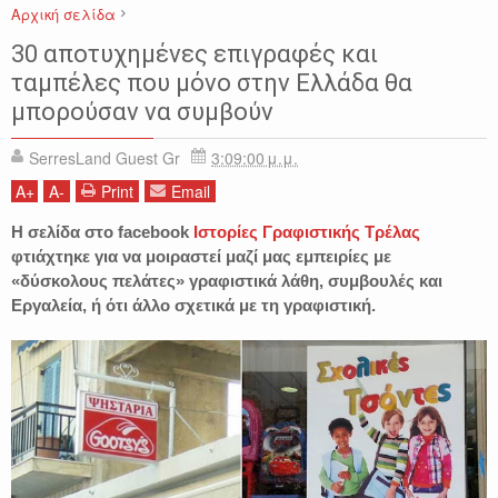
Αρχική σελίδα
ΑΣΤΕΙΑ & ΠΑΡΑΞΕΝΑ
ΕΙΚΟΝΕΣ
ΕΠΙΓΡΑΦΕΣ
ΠΑΡΑΞΕΝΑ
30 αποτυχημένες επιγραφές και
GUESTS
ταμπέλες που μόνο στην Ελλάδα θα
μπορούσαν να συμβούν
SerresLand Guest Gr
3:09:00 μ.μ.
A
+
A
-
Print
Email
Η σελίδα στο facebook
Ιστορίες Γραφιστικής Τρέλας
φτιάχτηκε για να μοιραστεί μαζί μας εμπειρίες με
«δύσκολους πελάτες» γραφιστικά λάθη, συμβουλές και
Εργαλεία, ή ότι άλλο σχετικά με τη γραφιστική.