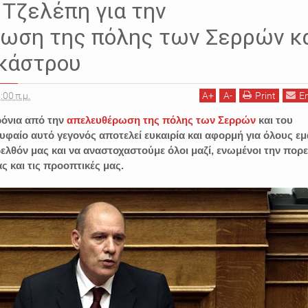
Τζελέπη για την
ωση της πόλης των Σερρών κ
οκάστρου
:00 π.μ.
A
+
A
-
Print
E
όνια από την
απελευθέρωση της πόλης των Σερρών
και του
υφαίο αυτό γεγονός αποτελεί ευκαιρία και αφορμή για όλους εμ
λθόν μας και να αναστοχαστούμε όλοι μαζί, ενωμένοι την πορε
ς και τις προοπτικές μας.