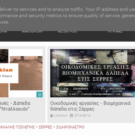
G NEWS
Κατερίνα Περιστέρη: «Οι εργασίες στον Τύμβο Καστά π
eliver its services and to analyze traffic. Your IP address and us
ormance and security metrics to ensure quality of service, gener
buse.
ΙΚΗ
ΕΙΔΗΣΕΙΣ
ΠΡΟΣΦΑΤΑ ΝΕΑ
Ν. ΣΕΡΡΩΝ
ΟΡΙΑ
ΑΝΑ ΠΕΡΙΟΧΗ
RECENT POST
Η ΓΗ ΜΑΣ
ευές - Δάπεδα
Οικοδομικές εργασίες - Βιομηχανικά
"Νταλλακιάν"
δάπεδα στις Σέρρες
Unknown
2016-08-18
ΜΙΧΑΛΗΣ ΤΖΕΛΕΠΗΣ
ΣΕΡΡΕΣ
ΣΙΔΗΡΟΚΑΣΤΡΟ