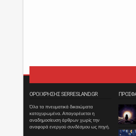
ΟΡΟΙ ΧΡΗΣΗΣ SERRESLAND.GR
ΠΡΟΣΦ
Όλα τα πνευματικά δικαιώματα
κατοχυρωμένα. Απαγορέυεται η
αναδημοσίευση άρθρων χωρίς την
αναφορά ενεργού συνδέσμου ως πηγή.