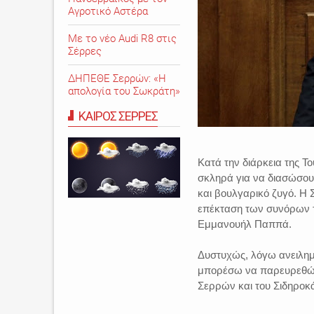
Αγροτικό Αστέρα
Με το νέο Audi R8 στις
Σέρρες
ΔΗΠΕΘΕ Σερρών: «Η
απολογία του Σωκράτη»
ΚΑΙΡΟΣ ΣΕΡΡΕΣ
Κατά την διάρκεια της Τ
σκληρά για να διασώσουν
και βουλγαρικό ζυγό. Η 
επέκταση των συνόρων τη
Εμμανουήλ Παππά.
Δυστυχώς, λόγω ανειλη
μπορέσω να παρευρεθώ σ
Σερρών και του Σιδηροκ