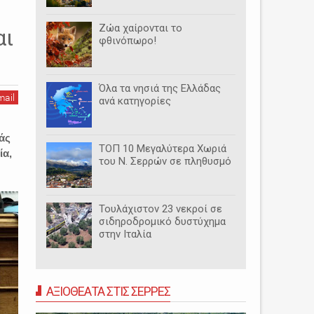
Ζώα χαίρονται το
αι
φθινόπωρο!
Όλα τα νησιά της Ελλάδας
mail
ανά κατηγορίες
άς
ΤΟΠ 10 Μεγαλύτερα Χωριά
ία,
του Ν. Σερρών σε πληθυσμό
Τουλάχιστον 23 νεκροί σε
σιδηροδρομικό δυστύχημα
στην Ιταλία
ΑΞΙΟΘΕΑΤΑ ΣΤΙΣ ΣΕΡΡΕΣ