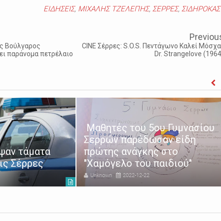
ΕΙΔΗΣΕΙΣ
,
ΜΙΧΑΛΗΣ ΤΖΕΛΕΠΗΣ
,
ΣΕΡΡΕΣ
,
ΣΙΔΗΡΟΚΑΣ
Previou
ς Βούλγαρος
CINE Σέρρες: S.O.S. Πεντάγωνο Καλεί Μόσχα 
ει παράνομα πετρέλαιο
Dr. Strangelove (1964
Μαθητές του 5ου Γυμνασίου
Σερρών παρέδωσαν είδη
ψαν τάματα
πρώτης ανάγκης στο
ις Σέρρες
"Χαμόγελο του παιδιού"
Unknown
2022-12-22