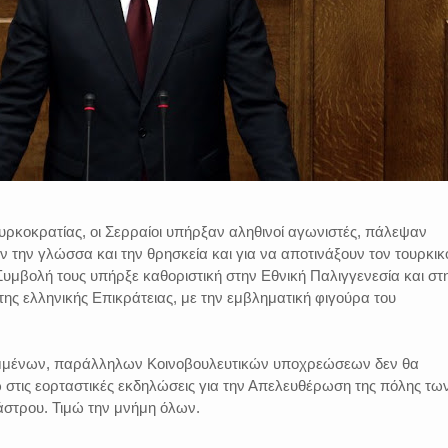
ουρκοκρατίας, οι Σερραίοι υπήρξαν αληθινοί αγωνιστές, πάλεψαν
 την γλώσσα και την θρησκεία και για να αποτινάξουν τον τουρκικ
Συμβολή τους υπήρξε καθοριστική στην Εθνική Παλιγγενεσία και στ
ς ελληνικής Επικράτειας, με την εμβληματική φιγούρα του
μμένων, παράλληλων Κοινοβουλευτικών υποχρεώσεων δεν θα
τις εορταστικές εκδηλώσεις για την Απελευθέρωση της πόλης τω
άστρου. Τιμώ την μνήμη όλων.