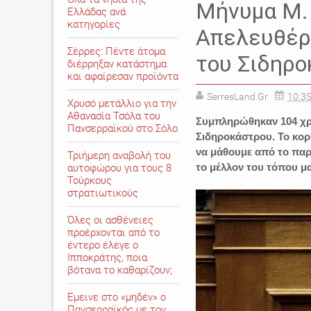
Μήνυμα Μ. 
Ελλάδας ανά
κατηγορίες
Απελευθέρ
Σέρρες: Πέντε άτομα
του Σιδηρ
διέρρηξαν κατάστημα
και αφαίρεσαν προϊόντα
SerresLand Gr
10:35
Χρυσό μετάλλιο για την
Αθανασία Τσόλα του
Συμπληρώθηκαν 104 χρ
Πανσερραϊκού στο Σόλο
Σιδηροκάστρου. Το κορ
να μάθουμε από το παρε
Τριήμερη αναβολή του
το μέλλον του τόπου μα
αυτοφώρου για τους 8
Τούρκους
στρατιωτικούς
Όλες οι ασθένειες
προέρχονται από το
έντερο έλεγε ο
Ιπποκράτης, ποια
βότανα το καθαρίζουν;
Εμεινε στο «μηδέν» o
Πανσερραϊκός με τον