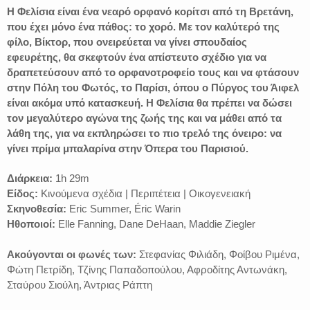
Η Φελίσια είναι ένα νεαρό ορφανό κορίτσι από τη Βρετάνη,
που έχει μόνο ένα πάθος: το χορό. Με τον καλύτερό της
φίλο, Βίκτορ, που ονειρεύεται να γίνει σπουδαίος
εφευρέτης, θα σκεφτούν ένα απίστευτο σχέδιο για να
δραπετεύσουν από το ορφανοτροφείο τους και να φτάσουν
στην Πόλη του Φωτός, το Παρίσι, όπου ο Πύργος του Άιφελ
είναι ακόμα υπό κατασκευή. Η Φελίσια θα πρέπει να δώσει
τον μεγαλύτερο αγώνα της ζωής της και να μάθει από τα
λάθη της, για να εκπληρώσει το πιο τρελό της όνειρο: να
γίνει πρίμα μπαλαρίνα στην Όπερα του Παρισιού.
Διάρκεια:
1h 29m
Είδος:
Κινούμενα σχέδια | Περιπέτεια | Οικογενειακή
Σκηνοθεσία:
Eric Summer, Éric Warin
Ηθοποιοί:
Elle Fanning, Dane DeHaan, Maddie Ziegler
Ακούγονται οι φωνές των:
Στεφανίας Φιλιάδη, Φοίβου Ριμένα,
Φώτη Πετρίδη, Τζίνης Παπαδοπούλου, Αφροδίτης Αντωνάκη,
Σταύρου Σιούλη, Άντριας Ράπτη