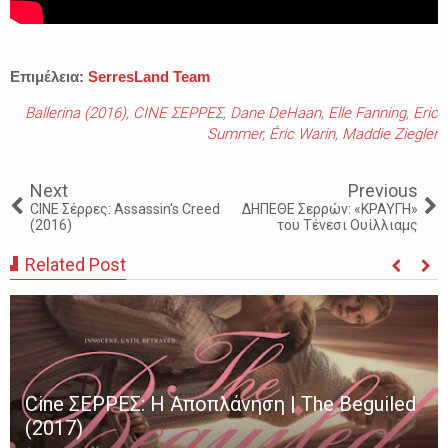
Επιμέλεια:
SerresLand Team
Ballerina (2016)
,
CINE ΣΕΡΡΕΣ
,
Dane DeHaan
,
Elle Fanning
,
Eric
Summer
,
Éric Warin
,
Maddie Ziegler
Next
Previous
CINE Σέρρες: Assassin's Creed
ΔΗΠΕΘΕ Σερρών: «ΚΡΑΥΓΗ»
(2016)
του Τένεσι Ουίλλιαμς
Related Post
Cine ΣΕΡΡΕΣ: Η Αποπλάνηση | The Beguiled
(2017)