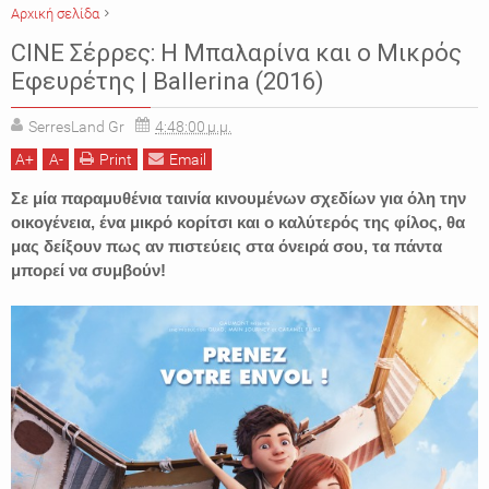
Αρχική σελίδα
Ballerina (2016)
CINE ΣΕΡΡΕΣ
Dane DeHaan
Elle Fanning
CINE Σέρρες: H Μπαλαρίνα και ο Μικρός
Eric Summer
Éric Warin
Maddie Ziegler
Εφευρέτης | Ballerina (2016)
SerresLand Gr
4:48:00 μ.μ.
A
+
A
-
Print
Email
Σε μία παραμυθένια ταινία κινουμένων σχεδίων για όλη την
οικογένεια, ένα μικρό κορίτσι και ο καλύτερός της φίλος, θα
μας δείξουν πως αν πιστεύεις στα όνειρά σου, τα πάντα
μπορεί να συμβούν!