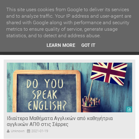
ΚΕΝΤΡΙΚΗ
ΑΝΑ ΚΑΤΗΓΟΡΙΑ
This site uses cookies from Google to deliver its services
and to analyze traffic. Your IP address and user-agent are
shared with Google along with performance and security
ΕΙΔΗΣΕΙΣ
ΑΝΑ ΠΕΡΙΟΧΗ
metrics to ensure quality of service, generate usage
statistics, and to detect and address abuse.
ΠΡΟΣΦΑΤΑ ΝΕΑ
Recent Post
 είδη
Ιερόσυλοι έκλεψαν τάματα από Ιερό Ναό στις Σέρρες
LEARN MORE
GOT IT
"
Ν. ΣΕΡΡΩΝ
Η ΓΗ ΜΑΣ
ΤΥΧΑΙΕΣ
ΑΝΑΡΤΗΣΕΙΣ/ΑΡΘΡΑ
Serres Racing Circuit
Panserraikos FC
Ikaroi B.C.
Ιδιαίτερα Μαθήματα Αγγλικών από καθηγήτρια
αγγλικών ΑΠΘ στις Σέρρες
Unknown
2021-01-19