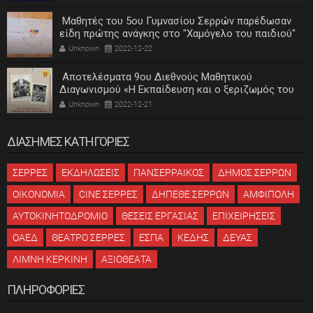
Μαθητές του 5ου Γυμνασίου Σερρών παρέδωσαν
είδη πρώτης ανάγκης στο "Χαμόγελο του παιδιού"
Unknown
2022-12-22
Αποτελέσματα 9ου Διεθνούς Μαθητικού
Διαγωνισμού «Η Εκπαίδευση και ο ξεριζωμός του
ελληνισμού»
Unknown
2022-12-21
ΔΙΑΣΗΜΕΣ ΚΑΤΗΓΟΡΙΕΣ
ΣΕΡΡΕΣ
ΕΚΔΗΛΩΣΕΙΣ
ΠΑΝΣΕΡΡΑΙΚΟΣ
ΔΗΜΟΣ ΣΕΡΡΩΝ
ΟΙΚΟΝΟΜΙΑ
CINE ΣΕΡΡΕΣ
ΔΗΠΕΘΕ ΣΕΡΡΩΝ
ΑΜΦΙΠΟΛΗ
ΑΥΤΟΚΙΝΗΤΟΔΡΟΜΙΟ
ΘΕΣΕΙΣ ΕΡΓΑΣΙΑΣ
ΕΠΙΧΕΙΡΗΣΕΙΣ
ΟΑΕΔ
ΘΕΑΤΡΟ ΣΕΡΡΕΣ
ΕΣΠΑ
ΚΕΔΗΣ
ΔΕΥΑΣ
ΛΙΜΝΗ ΚΕΡΚΙΝΗ
ΑΞΙΟΘΕΑΤΑ
ΠΛΗΡΟΦΟΡΙΕΣ