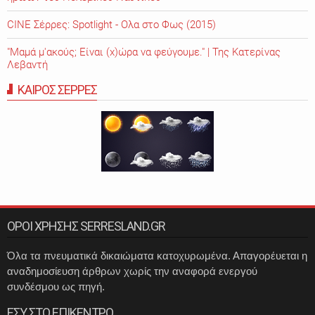
CINE Σέρρες: Spotlight - Ολα στο Φως (2015)
"Μαμά μ'ακούς; Είναι (χ)ώρα να φεύγουμε." | Της Κατερίνας
Λεβαντή
ΚΑΙΡΟΣ ΣΕΡΡΕΣ
ΟΡΟΙ ΧΡΗΣΗΣ SERRESLAND.GR
Όλα τα πνευματικά δικαιώματα κατοχυρωμένα. Απαγορέυεται η
αναδημοσίευση άρθρων χωρίς την αναφορά ενεργού
συνδέσμου ως πηγή.
ΕΣΥ ΣΤΟ ΕΠΙΚΕΝΤΡΟ...