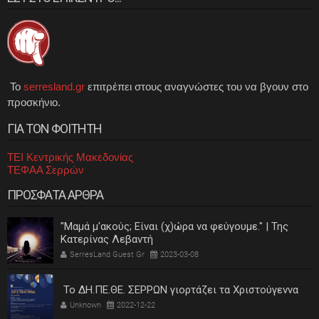
Το
serresland.gr
επιτρέπει στους αναγνώστες του να βγουν στο
προσκήνιο.
ΓΙΑ ΤΟΝ ΦΟΙΤΗΤΗ
ΤΕΙ Κεντρικής Μακεδονίας
ΤΕΦΑΑ Σερρών
ΠΡΟΣΦΑΤΑ ΑΡΘΡΑ
"Μαμά μ'ακούς; Είναι (χ)ώρα να φεύγουμε." | Της
Κατερίνας Λεβαντή
SerresLand Guest Gr
2023-03-08
Το ΔΗ.ΠΕ.ΘΕ. ΣΕΡΡΩΝ γιορτάζει τα Χριστούγεννα
Unknown
2022-12-22