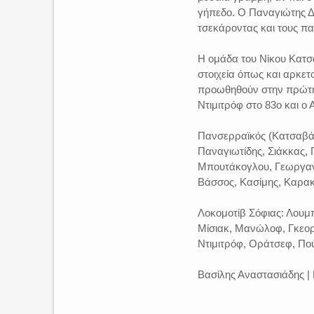
γήπεδο. Ο Παναγιώτης Δ
τσεκάροντας και τους πα
Η ομάδα του Νίκου Κατσα
στοιχεία όπως και αρκετ
προωθηθούν στην πρώτη 
Ντιμιτρόφ στο 83ο και ο
Πανσερραϊκός (Κατσαβάκ
Παναγιωτίδης, Σιάκκας, Γ
Μπουτάκογλου, Γεωργαντ
Βάσσος, Κασίμης, Καρα
Λοκομοτίβ Σόφιας: Λουμπ
Μίσιακ, Μανώλοφ, Γκεορκ
Ντιμιτρόφ, Οράτσεφ, Πο
Βασίλης Αναστασιάδης | Π