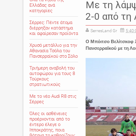
Με τη λάμψ
Ελλάδας ανά
κατηγορίες
2-0 από τη
Σέρρες: Πέντε άτομα
διέρρηξαν κατάστημα
SerresLand Gr
5:40:
και αφαίρεσαν προϊόντα
Ο Μπόιτσο Βελίτσκοφ λ
Χρυσό μετάλλιο για την
Πανσερραϊκού με τη Λο
Αθανασία Τσόλα του
Πανσερραϊκού στο Σόλο
Τριήμερη αναβολή του
αυτοφώρου για τους 8
Τούρκους
στρατιωτικούς
Με το νέο Audi R8 στις
Σέρρες
Όλες οι ασθένειες
προέρχονται από το
έντερο έλεγε ο
Ιπποκράτης, ποια
βότανα το καθαρίζουν;