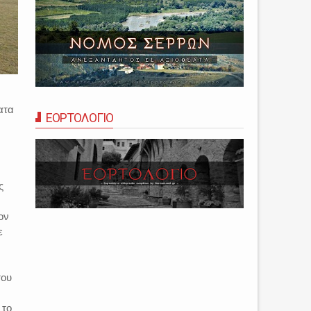
ατα
ΕΟΡΤΟΛΟΓΙΟ
ς
ον
ε
του
 το