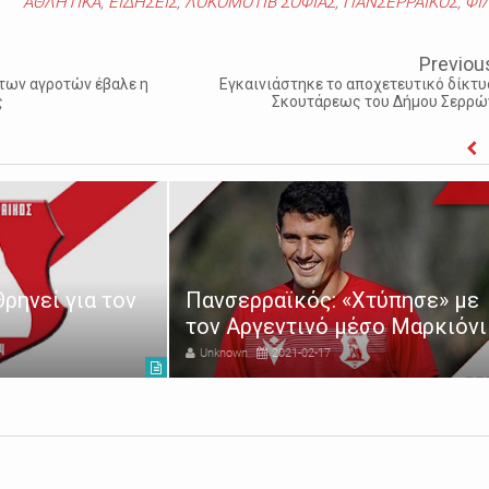
ΑΘΛΗΤΙΚΑ
,
ΕΙΔΗΣΕΙΣ
,
ΛΟΚΟΜΟΤΙΒ ΣΟΦΙΑΣ
,
ΠΑΝΣΕΡΡΑΙΚΟΣ
,
ΦΙ
Previou
 των αγροτών έβαλε η
Εγκαινιάστηκε το αποχετευτικό δίκτυ
ς
Σκουτάρεως του Δήμου Σερρώ
Στη Ριζούπολη το
«Χτύπησε» με
Παναθηναϊκός Β' –
μέσο Μαρκιόνι
Πανσερραϊκός
Unknown
2022-11-30