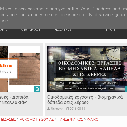
G NEWS
Κατερίνα Περιστέρη: «Οι εργασίες στον Τύμβο Καστά π
eliver its services and to analyze traffic. Your IP address and us
ormance and security metrics to ensure quality of service, gener
buse.
ΙΚΗ
ΕΙΔΗΣΕΙΣ
ΠΡΟΣΦΑΤΑ ΝΕΑ
Ν. ΣΕΡΡΩΝ
ΟΡΙΑ
ΑΝΑ ΠΕΡΙΟΧΗ
RECENT POST
Η ΓΗ ΜΑΣ
ευές - Δάπεδα
Οικοδομικές εργασίες - Βιομηχανικά
"Νταλλακιάν"
δάπεδα στις Σέρρες
Unknown
2016-08-18
ΕΙΔΗΣΕΙΣ
ΛΟΚΟΜΟΤΙΒ ΣΟΦΙΑΣ
ΠΑΝΣΕΡΡΑΙΚΟΣ
ΦΙΛΙΚΟ