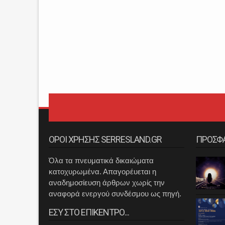
ΟΡΟΙ ΧΡΗΣΗΣ SERRESLAND.GR
ΠΡΟΣΦ
Όλα τα πνευματικά δικαιώματα
κατοχυρωμένα. Απαγορέυεται η
αναδημοσίευση άρθρων χωρίς την
αναφορά ενεργού συνδέσμου ως πηγή.
ΕΣΥ ΣΤΟ ΕΠΙΚΕΝΤΡΟ...