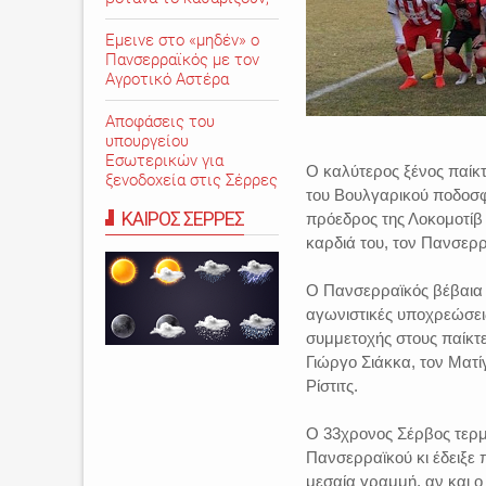
Εμεινε στο «μηδέν» o
Πανσερραϊκός με τον
Αγροτικό Αστέρα
Αποφάσεις του
υπουργείου
Εσωτερικών για
Ο καλύτερος ξένος παίκτ
ξενοδοχεία στις Σέρρες
του Βουλγαρικού ποδοσφα
ΚΑΙΡΟΣ ΣΕΡΡΕΣ
πρόεδρος της Λοκομοτίβ 
καρδιά του, τον Πανσερρ
Ο Πανσερραϊκός βέβαια 
αγωνιστικές υποχρεώσει
συμμετοχής στους παίκτε
Γιώργο Σιάκκα, τον Ματί
Ρίστιτς.
Ο 33χρονος Σέρβος τερμ
Πανσερραϊκού κι έδειξε π
μεσαία γραμμή, αν και ο