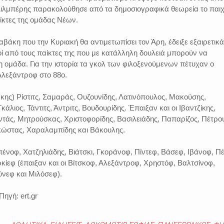
ιλμπέρης παρακολούθησε από τα δημοσιογραφικά θεωρεία το παιχ
ίκτες της ομάδας Νέων.
βάκη που την Κυριακή θα αντιμετωπίσει τον Άρη, έδειξε εξαιρετικά
οί από τους παίκτες της που με κατάλληλη δουλειά μπορούν να
ομάδα. Για την ιστορία τα γκολ των φιλοξενούμενων πέτυχαν ο
 Αλεξάντροφ στο 88ο.
ης) Ρίστιτς, Σαμαράς, Ουζουνίδης, Λατινόπουλος, Μακούσης,
κάλιος, Τάντιτς, Άντριτς, Βουδουρίδης. Έπαιξαν και οι Ιβαντζίκης,
άς, Μητρούσκας, Χριστοφορίδης, Βασιλειάδης, Παπαρίζος, Πέτρο
κώστας, Χαραλαμπίδης και Βάκουλης.
ένοφ, Χατζηλιάδης, Βιάτσκι, Γκοράνοφ, Πίντεφ, Βάσεφ, Ιβάνοφ, Π
ίεφ (έπαιξαν και οι Βίτσκοφ, Αλεξάντροφ, Χρηστόφ, Βαλτσίνοφ,
ύνεφ και Μιλόσεφ).
ηγή: ert.gr