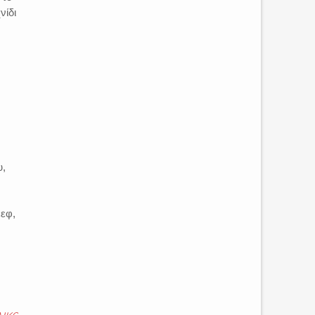
νίδι
υ,
έεφ,