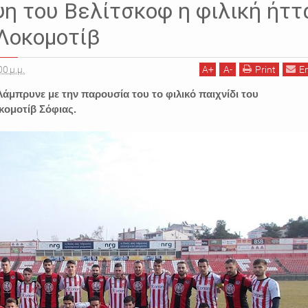
η του Βελίτσκοφ η φιλική ήττ
 Λοκομοτίβ
00 μ.μ.
A
+
A
-
Print
E
άμπρυνε με την παρουσία του το φιλικό παιχνίδι του
κομοτίβ Σόφιας.