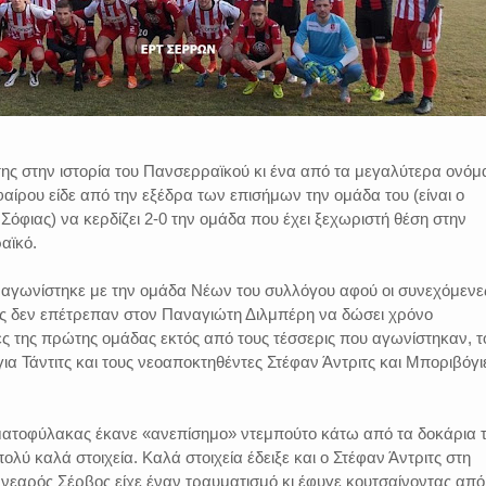
ης στην ιστορία του Πανσερραϊκού κι ένα από τα μεγαλύτερα ονόμ
ίρου είδε από την εξέδρα των επισήμων την ομάδα του (είναι ο
Σόφιας) να κερδίζει 2-0 την ομάδα που έχει ξεχωριστή θέση στην
αϊκό.
αγωνίστηκε με την ομάδα Νέων του συλλόγου αφού οι συνεχόμενε
ς δεν επέτρεπαν στον Παναγιώτη Διλμπέρη να δώσει χρόνο
ς της πρώτης ομάδας εκτός από τους τέσσερις που αγωνίστηκαν, τ
για Τάντιτς και τους νεοαποκτηθέντες Στέφαν Άντριτς και Μποριβόγι
ατοφύλακας έκανε «ανεπίσημο» ντεμπούτο κάτω από τα δοκάρια 
ολύ καλά στοιχεία. Καλά στοιχεία έδειξε και ο Στέφαν Άντριτς στη
 νεαρός Σέρβος είχε έναν τραυματισμό κι έφυγε κουτσαίνοντας από