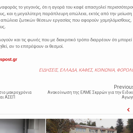
 αναφοράς το γεγονός, ότι η αγορά του καφέ απασχολεί περισσότερο
υς, και η μεγαλύτερη παράπλευρη απώλεια, εκτός από την μείωση 
η απώλεια ζωτικών θέσεων εργασίας που αφορούν χαμηλόμισθους,
υς.
ογούν και τις φωνές που με διακριτικό τρόπο διαρρέουν ότι μπορεί
εί, αν το επιτρέψουν οι θεσμοί.
uspost.gr
ΕΙΔΗΣΕΙΣ
,
ΕΛΛΑΔΑ
,
ΚΑΦΕΣ
,
ΚΟΙΝΩΝΙΑ
,
ΦΟΡΟΛΟ
Previou
σιο μακροχρόνια
Ανακοίνωση της ΕΛΜΕ Σερρών για την Ειδικ
αι ΑΣΕΠ
Αγωγ