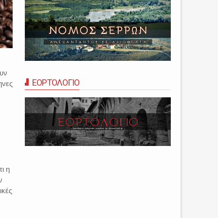
ουν
ΕΟΡΤΟΛΟΓΙΟ
ηνες
ι η
ν
ικές