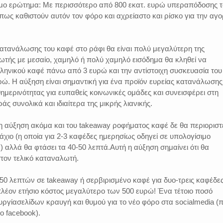
ίσιμο ερώτημα: Με περισσότερο από 800 εκατ. ευρώ υπεραπόδοσης 
ως καθιστούν αυτόν τον φόρο και αχρείαστο και ρίσκο για την αγ
ατανάλωσης του καφέ στο ράφι θα είναι πολύ μεγαλύτερη της
τής με μεσαίο, χαμηλό ή πολύ χαμηλό εισόδημα θα κληθεί να
ληνικού καφέ πάνω από 3 ευρώ και την αντίστοιχη συσκευασία του
υρώ. Η αύξηση είναι σημαντική για ένα προϊόν ευρείας κατανάλωσης
ημερινότητας για ευπαθείς κοινωνικές ομάδες και συνεισφέρει στη
ράς συνολικά και ιδιαίτερα της μικρής λιανικής.
: η αύξηση ακόμα και του takeaway ροφήματος καφέ δε θα περιοριστ
άχιο (η οποία για 2-3 καφέδες ημερησίως οδηγεί σε υπολογίσιμο
) αλλά θα φτάσει τα 40-50 λεπτά.Αυτή η αύξηση σημαίνει ότι θα
τον τελικό καταναλωτή.
 50 λεπτών σε takeaway ή σερβιρισμένο καφέ για δυο-τρεις καφέδε
πλέον ετήσιο κόστος μεγαλύτερο των 500 ευρώ! Ένα τέτοιο ποσό
ουργίασελίδων κραυγή και θυμού για το νέο φόρο στα socialmedia (π
 facebook).