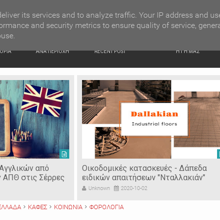
G NEWS
Ιερόσυλοι έκλεψαν τάματα από Ιερό Ναό στις Σέρρες
eliver its services and to analyze traffic. Your IP address and us
ormance and security metrics to ensure quality of service, gener
buse.
ΙΚΗ
ΕΙΔΗΣΕΙΣ
ΠΡΟΣΦΑΤΑ ΝΕΑ
Ν. ΣΕΡΡΩΝ
ΟΡΙΑ
ΑΝΑ ΠΕΡΙΟΧΗ
RECENT POST
Η ΓΗ ΜΑΣ
 Αγγλικών από
Οικοδομικές κατασκευές - Δάπεδα
ν ΑΠΘ στις Σέρρες
ειδικών απαιτήσεων "Νταλλακιάν"
Unknown
2020-10-02
ΕΛΛΑΔΑ
ΚΑΦΕΣ
ΚΟΙΝΩΝΙΑ
ΦΟΡΟΛΟΓΙΑ