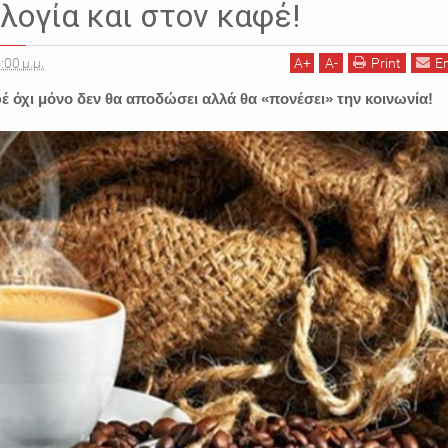
λογία και στον καφέ!
:00 μ.μ.
A
+
A
-
Print
E
έ όχι μόνο δεν θα αποδώσει αλλά θα «πονέσει» την κοινωνία!