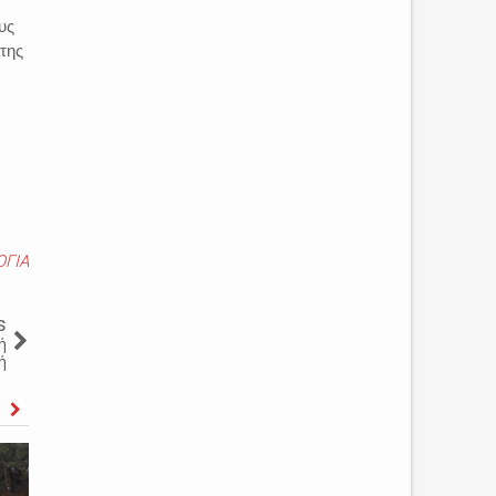
υς
της
ΓΙΑ
s
ή
ή