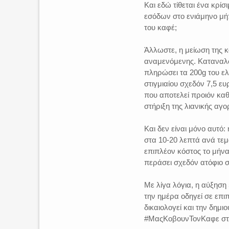
Και εδώ τίθεται ένα κρ
εσόδων στο ενιάμηνο μήπ
του καφέ;
Άλλωστε, η μείωση της κ
αναμενόμενης. Καταναλω
πληρώσει τα 200g του ελ
στιγμιαίου σχεδόν 7,5 ε
που αποτελεί προιόν καθ
στήριξη της λιανικής αγο
Και δεν είναι μόνο αυτό
στα 10-20 λεπτά ανά τεμ
επιπλέον κόστος το μήνα
περάσει σχεδόν ατόφιο σ
Με λίγα λόγια, η αύξηση
την ημέρα οδηγεί σε επι
δικαιολογεί και την δημι
#ΜαςΚοβουνΤονΚαφε στο