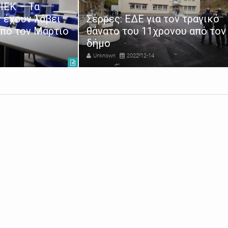
ΙΕΚ – Τα
 έχουν λάβει
Σέρρες: ΕΔΕ για τον τραγικό
από τον Μάρτιο
θάνατο του 11χρονου από τον
δήμο
Unknown
2022-12-14