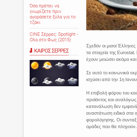
Όσα πρέπει να
γνωρίζετε πριν
αγοράσετε ξύλα για το
τζάκι
CINE Σέρρες: Spotlight -
Ολα στο Φως (2015)
Σχεδόν οι μισοί Έλληνες
ΚΑΙΡΟΣ ΣΕΡΡΕΣ
τα στοιχεία της Eurostat.
έχουν μειώσει ακόμα και
Σε αυτό το κοινωνικά εκ
ισχύσει από την 1η Ιανου
Η επιβολή φόρου του καφ
προϊόντος και αναλόγως τ
κατανάλωση δεν εμφανίζο
αναστάτωση ειδικά στα α
φορολόγησης. Οι συνταξιο
ομάδες που θα πληγούν.