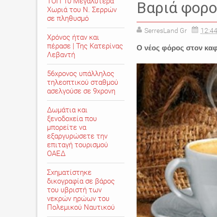
ΤΟΠ 10 Μεγαλύτερα
Βαριά φορο
Χωριά του Ν. Σερρών
σε πληθυσμό
SerresLand Gr
12:44
Χρόνος ήταν και
πέρασε | Της Κατερίνας
Ο νέος φόρος στον καφ
Λεβαντή
56χρονος υπάλληλος
τηλεοπτικού σταθμού
ασελγούσε σε 9χρονη
Δωμάτια και
ξενοδοχεία που
μπορείτε να
εξαργυρώσετε την
επιταγή τουρισμού
ΟΑΕΔ
Σχηματίστηκε
δικογραφία σε βάρος
του υβριστή των
νεκρών ηρώων του
Πολεμικού Ναυτικού