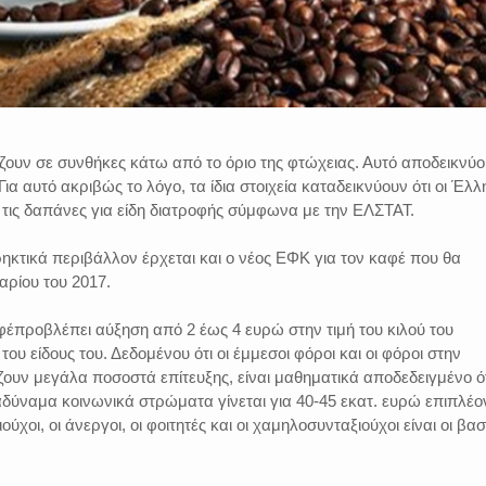
 ζουν σε συνθήκες κάτω από το όριο της φτώχειας. Αυτό αποδεικνύ
 Για αυτό ακριβώς το λόγο, τα ίδια στοιχεία καταδεικνύουν ότι οι Έλλ
 τις δαπάνες για είδη διατροφής σύμφωνα με την ΕΛΣΤΑΤ.
ρηκτικά περιβάλλον έρχεται και ο νέος ΕΦΚ για τον καφέ που θα
αρίου του 2017.
έπροβλέπει αύξηση από 2 έως 4 ευρώ στην τιμή του κιλού του
ου είδους του. Δεδομένου ότι οι έμμεσοι φόροι και οι φόροι στην
υν μεγάλα ποσοστά επίτευξης, είναι μαθηματικά αποδεδειγμένο ότ
δύναμα κοινωνικά στρώματα γίνεται για 40-45 εκατ. ευρώ επιπλέο
ύχοι, οι άνεργοι, οι φοιτητές και οι χαμηλοσυνταξιούχοι είναι οι βασ