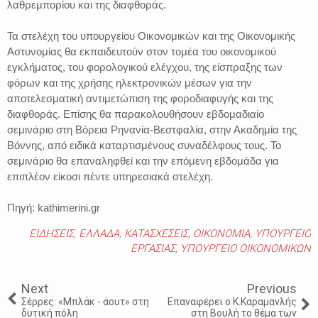
λαθρεμπορίου και της διαφθοράς.
Τα στελέχη του υπουργείου Οικονομικών και της Οικονομικής
Αστυνομίας θα εκπαιδευτούν στον τομέα του οικονομικού
εγκλήματος, του φορολογικού ελέγχου, της είσπραξης των
φόρων και της χρήσης ηλεκτρονικών μέσων για την
αποτελεσματική αντιμετώπιση της φοροδιαφυγής και της
διαφθοράς. Επίσης θα παρακολουθήσουν εβδομαδιαίο
σεμινάριο στη Βόρεια Ρηνανία-Βεστφαλία, στην Ακαδημία της
Βόννης, από ειδικά καταρτισμένους συναδέλφους τους. Το
σεμινάριο θα επαναληφθεί και την επόμενη εβδομάδα για
επιπλέον είκοσι πέντε υπηρεσιακά στελέχη.
Πηγή: kathimerini.gr
ΕΙΔΗΣΕΙΣ
,
ΕΛΛΑΔΑ
,
ΚΑΤΑΣΧΕΣΕΙΣ
,
ΟΙΚΟΝΟΜΙΑ
,
ΥΠΟΥΡΓΕΙΟ
ΕΡΓΑΣΙΑΣ
,
ΥΠΟΥΡΓΕΙΟ ΟΙΚΟΝΟΜΙΚΩΝ
Next
Previous
Σέρρες: «Μπλάκ - άουτ» στη
Επαναφέρει ο Κ.Καραμανλής
δυτική πόλη
στη Βουλή το θέμα των