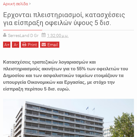
Αρχική σελίδα
ΕΙΔΗΣΕΙΣ
ΕΛΛΑΔΑ
ΚΑΤΑΣΧΕΣΕΙΣ
ΟΙΚΟΝΟΜΙΑ
ΥΠΟΥΡΓΕΙΟ ΕΡΓΑΣΙΑΣ
Ερχονται πλειστηριασμοί, κατασχέσεις
ΥΠΟΥΡΓΕΙΟ ΟΙΚΟΝΟΜΙΚΩΝ
για είσπραξη οφειλών ύψους 5 δισ.
SerresLand D Gr
1:32:00 μ.μ.
A
+
A
-
Print
Email
Κατασχέσεις τραπεζικών λογαριασμών και
πλειστηριασμούς ακινήτων για το 55% των οφειλετών του
Δημοσίου και των ασφαλιστικών ταμείων ετοιμάζουν τα
υπουργεία Οικονομικών και Εργασίας, με στόχο την
είσπραξη περίπου 5 δισ. ευρώ.