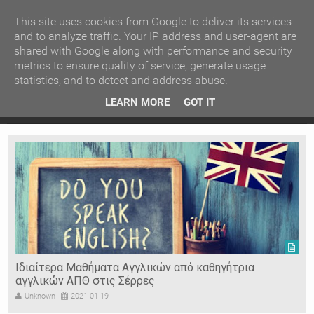
ΚΕΝΤΡΙΚΗ
ΑΝΑ ΚΑΤΗΓΟΡΙΑ
This site uses cookies from Google to deliver its services
and to analyze traffic. Your IP address and user-agent are
shared with Google along with performance and security
ΕΙΔΗΣΕΙΣ
ΑΝΑ ΠΕΡΙΟΧΗ
metrics to ensure quality of service, generate usage
statistics, and to detect and address abuse.
ΠΡΟΣΦΑΤΑ ΝΕΑ
Recent Post
 είδη
Ιερόσυλοι έκλεψαν τάματα από Ιερό Ναό στις Σέρρες
LEARN MORE
GOT IT
"
Ν. ΣΕΡΡΩΝ
Η ΓΗ ΜΑΣ
ΤΥΧΑΙΕΣ
ΑΝΑΡΤΗΣΕΙΣ/ΑΡΘΡΑ
Serres Racing Circuit
Panserraikos FC
Ikaroi B.C.
Ιδιαίτερα Μαθήματα Αγγλικών από καθηγήτρια
αγγλικών ΑΠΘ στις Σέρρες
Unknown
2021-01-19