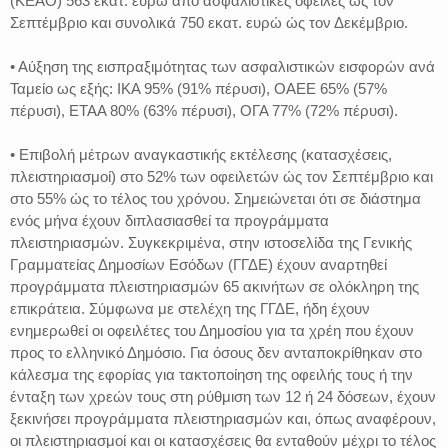
(ΚΕΑΟ) 563 εκατ. ευρώ από ασφαλιστικές οφειλές ώς τον
Σεπτέμβριο και συνολικά 750 εκατ. ευρώ ώς τον Δεκέμβριο.
• Αύξηση της εισπραξιμότητας των ασφαλιστικών εισφορών ανά
Ταμείο ως εξής: ΙΚΑ 95% (91% πέρυσι), ΟΑΕΕ 65% (57%
πέρυσι), ΕΤΑΑ 80% (63% πέρυσι), ΟΓΑ 77% (72% πέρυσι).
• Επιβολή μέτρων αναγκαστικής εκτέλεσης (κατασχέσεις,
πλειστηριασμοί) στο 52% των οφειλετών ώς τον Σεπτέμβριο και
στο 55% ώς το τέλος του χρόνου. Σημειώνεται ότι σε διάστημα
ενός μήνα έχουν διπλασιασθεί τα προγράμματα
πλειστηριασμών. Συγκεκριμένα, στην ιστοσελίδα της Γενικής
Γραμματείας Δημοσίων Εσόδων (ΓΓΔΕ) έχουν αναρτηθεί
προγράμματα πλειστηριασμών 65 ακινήτων σε ολόκληρη της
επικράτεια. Σύμφωνα με στελέχη της ΓΓΔΕ, ήδη έχουν
ενημερωθεί οι οφειλέτες του Δημοσίου για τα χρέη που έχουν
προς το ελληνικό Δημόσιο. Για όσους δεν ανταποκρίθηκαν στο
κάλεσμα της εφορίας για τακτοποίηση της οφειλής τους ή την
ένταξη των χρεών τους στη ρύθμιση των 12 ή 24 δόσεων, έχουν
ξεκινήσει προγράμματα πλειστηριασμών και, όπως αναφέρουν,
οι πλειστηριασμοί και οι κατασχέσεις θα ενταθούν μέχρι το τέλος