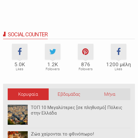
SOCIAL COUNTER
5.0Κ
1.2Κ
876
1200 μέλη
Likes
Followers
Followers
Likes
Κορυφαία
Εβδομάδας
Μήνα
ΤΟΠ 10 Μεγαλύτερες [σε πληθυσμό] Πόλεις
στην Ελλάδα
Ζώα χαίρονται το φθινόπωρο!