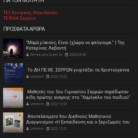
ΓΙΑ ΤΟΝ ΦΟΙΤΗΤΗ
ΤΕΙ Κεντρικής Μακεδονίας
ΤΕΦΑΑ Σερρών
ΠΡΟΣΦΑΤΑ ΑΡΘΡΑ
"Μαμά μ'ακούς; Είναι (χ)ώρα να φεύγουμε." | Της
Κατερίνας Λεβαντή
SerresLand Guest Gr
2023-03-08
Το ΔΗ.ΠΕ.ΘΕ. ΣΕΡΡΩΝ γιορτάζει τα Χριστούγεννα
Unknown
2022-12-22
Μαθητές του 5ου Γυμνασίου Σερρών παρέδωσαν
είδη πρώτης ανάγκης στο "Χαμόγελο του παιδιού"
Unknown
2022-12-22
Αποτελέσματα 9ου Διεθνούς Μαθητικού
Διαγωνισμού «Η Εκπαίδευση και ο ξεριζωμός του
ελληνισμού»
Unknown
2022-12-21