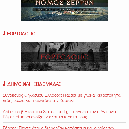
ΕΟΡΤΟΛΟΓΙΟ
ΔΗΜΟΦΙΛΗ ΕΒΔΟΜΑΔΑΣ
Σύνδεσμος Θηλασμού Ελλάδος: Παζάρι με γλυκά, χειροποίητα
είδη, ρούχα και παιχνίδια την Κυριακή
Δείτε σε βίντεο του SerresLand.gr τι έγινε όταν ο Αντώνης
Ρέμος είπε να ανοίξουν όλοι τα κινητά τους!
Σέρρες: Πέντε άτομα διέρρηξαν κατάστημα και αφαίρεσαν