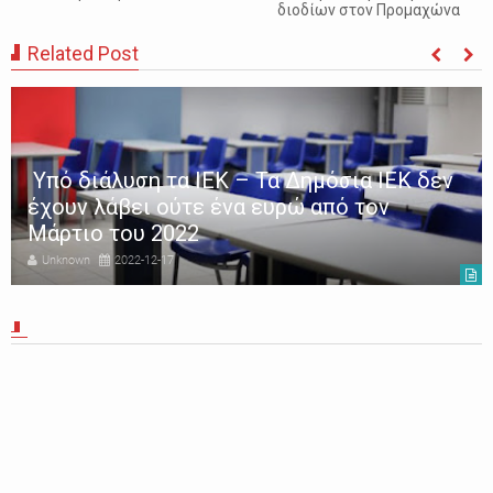
διοδίων στον Προμαχώνα
Related Post
Υπό διάλυση τα ΙΕΚ – Τα Δημόσια ΙΕΚ δεν
έχουν λάβει ούτε ένα ευρώ από τον
Μάρτιο του 2022
Unknown
2022-12-17