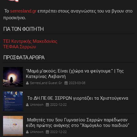
Το
serresland.gr
επιτρέπει στους αναγνώστες του να βγουν στο
προσκήνιο.
ΓΙΑ ΤΟΝ ΦΟΙΤΗΤΗ
ΤΕΙ Κεντρικής Μακεδονίας
ΤΕΦΑΑ Σερρών
ΠΡΟΣΦΑΤΑ ΑΡΘΡΑ
"Μαμά μ'ακούς; Είναι (χ)ώρα να φεύγουμε." | Της
Κατερίνας Λεβαντή
SerresLand Guest Gr
2023-03-08
Το ΔΗ.ΠΕ.ΘΕ. ΣΕΡΡΩΝ γιορτάζει τα Χριστούγεννα
Unknown
2022-12-22
Μαθητές του 5ου Γυμνασίου Σερρών παρέδωσαν
είδη πρώτης ανάγκης στο "Χαμόγελο του παιδιού"
Unknown
2022-12-22