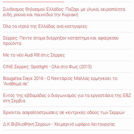
Σύνδεσμος Θηλασμού Ελλάδος: Παζάρι με γλυκά, χειροποίητα
είδη, ρούχα και παιχνίδια την Κυριακή
Όλα τα νησιά της Ελλάδας ανά κατηγορίες
Σέρρες: Πέντε άτομα διέρρηξαν κατάστημα και αφαίρεσαν
προϊόντα
Με το νέο Audi R8 στις Σέρρες
CINE Σέρρες: Spotlight - Ολα στο Φως (2015)
Bougatsa Days 2016 - Ο Νεκτάριος Μαλλάς ερμηνεύει το
"Ανάθεμά σε"
Εντός της εβδομάδας ο διαγωνισμός για τα εργοστάσια της ΕΒΖ
στη Σερβία
Έρχονται ασφαλτοστρώσεις σε κεντρικές οδούς των Σερρών
Δ.Κ.Βιβλιοθήκη Σερρών - Χειμερινό ωράριο λειτουργίας