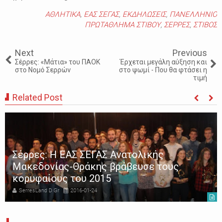
ΑΘΛΗΤΙΚΑ
,
ΕΑΣ ΣΕΓΑΣ
,
ΕΚΔΗΛΩΣΕΙΣ
,
ΠΑΝΕΛΛΗΝΙΟ
ΠΡΩΤΑΘΛΗΜΑ ΣΤΙΒΟΥ
,
ΣΕΡΡΕΣ
,
ΣΤΙΒΟΣ
Next
Previous
Σέρρες: «Μάτια» του ΠΑΟΚ
Έρχεται μεγάλη αύξηση και
στο Νομό Σερρών
στο ψωμί - Που θα φτάσει η
τιμή
Related Post
Σέρρες: Η ΕΑΣ ΣΕΓΑΣ Ανατολικής
Μακεδονίας-Θράκης βράβευσε τους
κορυφαίους του 2015
SerresLand D Gr
2016-01-24