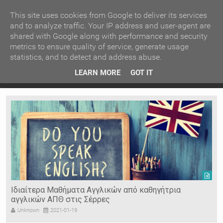
ΚΕΝΤΡΙΚΗ
ΑΝΑ ΚΑΤΗΓΟΡΙΑ
This site uses cookies from Google to deliver its services
and to analyze traffic. Your IP address and user-agent are
shared with Google along with performance and security
ΕΙΔΗΣΕΙΣ
ΑΝΑ ΠΕΡΙΟΧΗ
metrics to ensure quality of service, generate usage
statistics, and to detect and address abuse.
ΠΡΟΣΦΑΤΑ ΝΕΑ
Recent Post
 είδη
Ιερόσυλοι έκλεψαν τάματα από Ιερό Ναό στις Σέρρες
LEARN MORE
GOT IT
"
Ν. ΣΕΡΡΩΝ
Η ΓΗ ΜΑΣ
ΤΥΧΑΙΕΣ
ΑΝΑΡΤΗΣΕΙΣ/ΑΡΘΡΑ
Serres Racing Circuit
Panserraikos FC
Ikaroi B.C.
Ιδιαίτερα Μαθήματα Αγγλικών από καθηγήτρια
αγγλικών ΑΠΘ στις Σέρρες
Unknown
2021-01-19