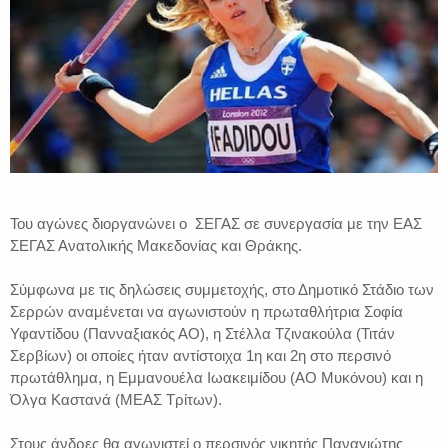
Του αγώνες διοργανώνει ο ΣΕΓΑΣ σε συνεργασία με την ΕΑΣ
ΣΕΓΑΣ Ανατολικής Μακεδονίας και Θράκης.
Σύμφωνα με τις δηλώσεις συμμετοχής, στο Δημοτικό Στάδιο των
Σερρών αναμένεται να αγωνιστούν η πρωταθλήτρια Σοφία
Υφαντίδου (Πανναξιακός ΑΟ), η Στέλλα Τζινακούλα (Τιτάν
Σερβίων) οι οποίες ήταν αντίστοιχα 1η και 2η στο περσινό
πρωτάθλημα, η Εμμανουέλα Ιωακειμίδου (ΑΟ Μυκόνου) και η
Όλγα Καστανά (ΜΕΑΣ Τρίτων).
Στους άνδρες θα αγωνιστεί ο περσινός νικητής Παναγιώτης