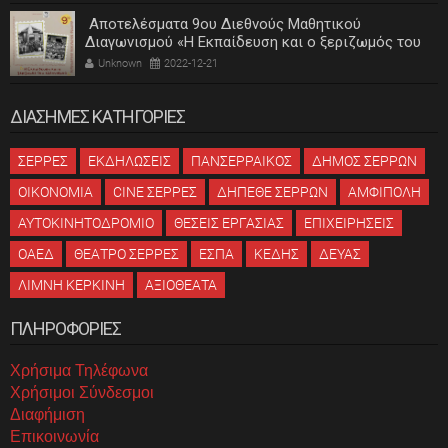
Αποτελέσματα 9ου Διεθνούς Μαθητικού
Διαγωνισμού «Η Εκπαίδευση και ο ξεριζωμός του
ελληνισμού»
Unknown
2022-12-21
ΔΙΑΣΗΜΕΣ ΚΑΤΗΓΟΡΙΕΣ
ΣΕΡΡΕΣ
ΕΚΔΗΛΩΣΕΙΣ
ΠΑΝΣΕΡΡΑΙΚΟΣ
ΔΗΜΟΣ ΣΕΡΡΩΝ
ΟΙΚΟΝΟΜΙΑ
CINE ΣΕΡΡΕΣ
ΔΗΠΕΘΕ ΣΕΡΡΩΝ
ΑΜΦΙΠΟΛΗ
ΑΥΤΟΚΙΝΗΤΟΔΡΟΜΙΟ
ΘΕΣΕΙΣ ΕΡΓΑΣΙΑΣ
ΕΠΙΧΕΙΡΗΣΕΙΣ
ΟΑΕΔ
ΘΕΑΤΡΟ ΣΕΡΡΕΣ
ΕΣΠΑ
ΚΕΔΗΣ
ΔΕΥΑΣ
ΛΙΜΝΗ ΚΕΡΚΙΝΗ
ΑΞΙΟΘΕΑΤΑ
ΠΛΗΡΟΦΟΡΙΕΣ
Χρήσιμα Τηλέφωνα
Χρήσιμοι Σύνδεσμοι
Διαφήμιση
Επικοινωνία