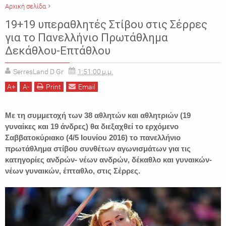
Αρχική σελίδα
ΑΘΛΗΤΙΚΑ
ΕΑΣ ΣΕΓΑΣ
ΕΚΔΗΛΩΣΕΙΣ
19+19 υπεραθλητές Στίβου στις Σέρρες
ΠΑΝΕΛΛΗΝΙΟ ΠΡΩΤΑΘΛΗΜΑ ΣΤΙΒΟΥ
ΣΕΡΡΕΣ
ΣΤΙΒΟΣ
για το Πανελλήνιο Πρωτάθλημα
Δεκάθλου-Επτάθλου
SerresLand D Gr
1:51:00 μ.μ.
A
+
A
-
Print
Email
Με τη συμμετοχή των 38 αθλητών και αθλητριών (19
γυναίκες και 19 άνδρες) θα διεξαχθεί το ερχόμενο
Σαββατοκύριακο (4/5 Ιουνίου 2016) το πανελλήνιο
πρωτάθλημα στίβου συνθέτων αγωνισμάτων για τις
κατηγορίες ανδρών- νέων ανδρών, δέκαθλο και γυναικών-
νέων γυναικών, έπταθλο, στις Σέρρες.