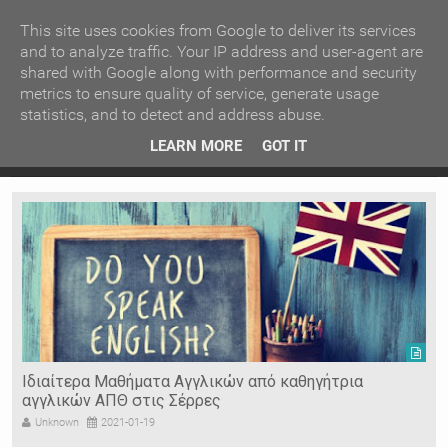
ΚΕΝΤΡΙΚΗ
ΑΝΑ ΚΑΤΗΓΟΡΙΑ
This site uses cookies from Google to deliver its services
and to analyze traffic. Your IP address and user-agent are
shared with Google along with performance and security
ΕΙΔΗΣΕΙΣ
ΑΝΑ ΠΕΡΙΟΧΗ
metrics to ensure quality of service, generate usage
statistics, and to detect and address abuse.
ΠΡΟΣΦΑΤΑ ΝΕΑ
Recent Post
 είδη
Ιερόσυλοι έκλεψαν τάματα από Ιερό Ναό στις Σέρρες
LEARN MORE
GOT IT
"
Ν. ΣΕΡΡΩΝ
Η ΓΗ ΜΑΣ
ΤΥΧΑΙΕΣ
ΑΝΑΡΤΗΣΕΙΣ/ΑΡΘΡΑ
Serres Racing Circuit
Panserraikos FC
Ikaroi B.C.
Ιδιαίτερα Μαθήματα Αγγλικών από καθηγήτρια
αγγλικών ΑΠΘ στις Σέρρες
Unknown
2021-01-19