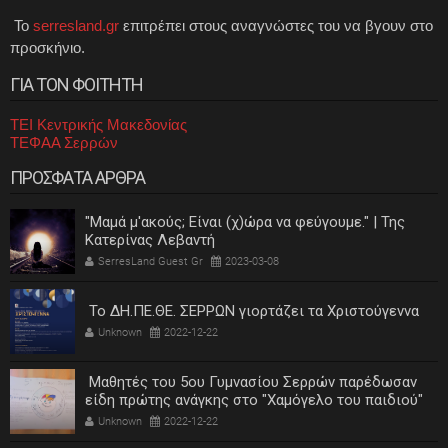
Το
serresland.gr
επιτρέπει στους αναγνώστες του να βγουν στο
προσκήνιο.
ΓΙΑ ΤΟΝ ΦΟΙΤΗΤΗ
ΤΕΙ Κεντρικής Μακεδονίας
ΤΕΦΑΑ Σερρών
ΠΡΟΣΦΑΤΑ ΑΡΘΡΑ
"Μαμά μ'ακούς; Είναι (χ)ώρα να φεύγουμε." | Της
Κατερίνας Λεβαντή
SerresLand Guest Gr
2023-03-08
Το ΔΗ.ΠΕ.ΘΕ. ΣΕΡΡΩΝ γιορτάζει τα Χριστούγεννα
Unknown
2022-12-22
Μαθητές του 5ου Γυμνασίου Σερρών παρέδωσαν
είδη πρώτης ανάγκης στο "Χαμόγελο του παιδιού"
Unknown
2022-12-22