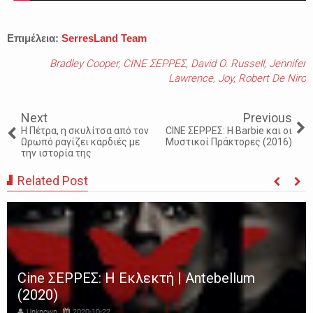
Επιμέλεια:
SerresLand Team
Bradley Cooper
,
CINE ΣΕΡΡΕΣ
,
David O. Russell
,
Jennifer
Lawrence
,
Joy
,
Robert De Niro
Next
Previous
Η Πέτρα, η σκυλίτσα από τον
CINE ΣΕΡΡΕΣ: Η Barbie και οι
Ωρωπό ραγίζει καρδιές με
Μυστικοί Πράκτορες (2016)
την ιστορία της
Related Post
Cine ΣΕΡΡΕΣ: Η Εκλεκτή | Antebellum
(2020)
Unknown
2020-10-22