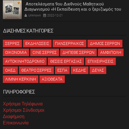
Αποτελέσματα 9ου Διεθνούς Μαθητικού
Διαγωνισμού «Η Εκπαίδευση και ο ξεριζωμός του
ελληνισμού»
Unknown
2022-12-21
ΔΙΑΣΗΜΕΣ ΚΑΤΗΓΟΡΙΕΣ
ΣΕΡΡΕΣ
ΕΚΔΗΛΩΣΕΙΣ
ΠΑΝΣΕΡΡΑΙΚΟΣ
ΔΗΜΟΣ ΣΕΡΡΩΝ
ΟΙΚΟΝΟΜΙΑ
CINE ΣΕΡΡΕΣ
ΔΗΠΕΘΕ ΣΕΡΡΩΝ
ΑΜΦΙΠΟΛΗ
ΑΥΤΟΚΙΝΗΤΟΔΡΟΜΙΟ
ΘΕΣΕΙΣ ΕΡΓΑΣΙΑΣ
ΕΠΙΧΕΙΡΗΣΕΙΣ
ΟΑΕΔ
ΘΕΑΤΡΟ ΣΕΡΡΕΣ
ΕΣΠΑ
ΚΕΔΗΣ
ΔΕΥΑΣ
ΛΙΜΝΗ ΚΕΡΚΙΝΗ
ΑΞΙΟΘΕΑΤΑ
ΠΛΗΡΟΦΟΡΙΕΣ
Χρήσιμα Τηλέφωνα
Χρήσιμοι Σύνδεσμοι
Διαφήμιση
Επικοινωνία