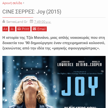
Αρχική σελίδα
Bradley Cooper
CINE ΣΕΡΡΕΣ
David O. Russell
Jennifer Lawrence
CINE ΣΕΡΡΕΣ: Joy (2015)
Joy
Robert De Niro
SerresLand Gr
7:49:00 μ.μ.
A
+
A
-
Print
Email
Η ιστορία της Τζόι Μανιάνο, μιας απλής νοικοκυράς που στη
δεκαετία του ’90 δημιούργησε έναν επιχειρηματικό κολοσσό,
ξεκινώντας από την ιδέα της «μαγικής σφουγγαρίστρας».