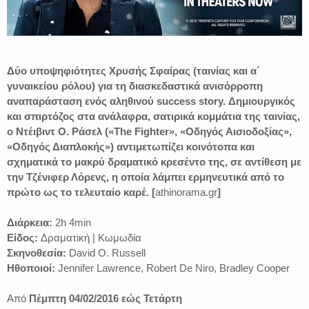
Δύο υποψηφιότητες Χρυσής Σφαίρας (ταινίας και α΄
γυναικείου ρόλου) για τη διασκεδαστικά ανισόρροπη
αναπαράσταση ενός αληθινού success story. Δημιουργικός
και σπιρτόζος στα ανάλαφρα, σατιρικά κομμάτια της ταινίας,
ο Ντέιβιντ Ο. Ράσελ («The Fighter», «Οδηγός Αισιοδοξίας»,
«Οδηγός Διαπλοκής») αντιμετωπίζει κοινότοπα και
σχηματικά το μακρύ δραματικό κρεσέντο της, σε αντίθεση με
την Τζένιφερ Λόρενς, η οποία λάμπει ερμηνευτικά από το
πρώτο ως το τελευταίο καρέ. [
athinorama.gr
]
Διάρκεια:
2h 4min
Είδος:
Δραματική | Κωμωδία
Σκηνοθεσία:
David O. Russell
Ηθοποιοί:
Jennifer Lawrence, Robert De Niro, Bradley Cooper
Από
Πέμπτη 04/02/2016 εώς Τετάρτη