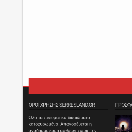
ΟΡΟΙ ΧΡΗΣΗΣ SERRESLAND.GR
ΠΡΟΣΦ
Όλα τα πνευματικά δικαιώματα
κατοχυρωμένα. Απαγορέυεται η
αναδημοσίευση άρθρων χωρίς την