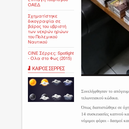
ΟΑΕΔ
Σχηματίστηκε
δικογραφία σε
βάρος του υβριστή
των νεκρών ηρώων
του Πολεμικού
Ναυτικού
CINE Σέρρες: Spotlight
- Ολα στο Φως (2015)
ΚΑΙΡΟΣ ΣΕΡΡΕΣ
Συνελήφθησαν το απόγευμα
τελωνειακού κώδικα.
Όπως διαπιστώθηκε σε όχη
14 συσκευασίες καπνού και
νόμιμοι φόροι - δασμοί κ