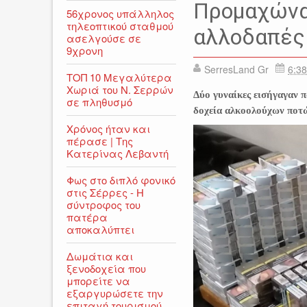
ΑΣΤΥΝΟΜΙΚΑ
ΕΙΔΗΣΕΙΣ
Προμαχώνα
56χρονος υπάλληλος
τηλεοπτικού σταθμού
αλλοδαπές 
ασελγούσε σε
9χρονη
SerresLand Gr
6:38
ΤΟΠ 10 Μεγαλύτερα
Χωριά του Ν. Σερρών
Δύο γυναίκες εισήγαγαν 
σε πληθυσμό
δοχεία αλκοολούχων ποτ
Χρόνος ήταν και
πέρασε | Της
Κατερίνας Λεβαντή
Φως στο διπλό φονικό
στις Σέρρες - Η
σύντροφος του
πατέρα
αποκαλύπτει
Δωμάτια και
ξενοδοχεία που
μπορείτε να
εξαργυρώσετε την
επιταγή τουρισμού