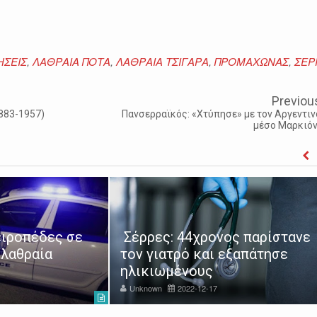
ΗΣΕΙΣ
,
ΛΑΘΡΑΙΑ ΠΟΤΑ
,
ΛΑΘΡΑΙΑ ΤΣΙΓΑΡΑ
,
ΠΡΟΜΑΧΩΝΑΣ
,
ΣΕΡ
Previou
883-1957)
Πανσερραϊκός: «Χτύπησε» με τον Αργεντιν
μέσο Μαρκιόν
ιροπέδες σε
Σέρρες: 44χρονος παρίστανε
 λαθραία
τον γιατρό και εξαπάτησε
ηλικιωμένους
Unknown
2022-12-17