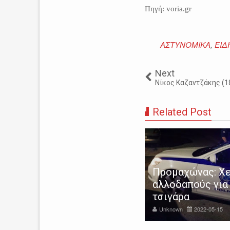
Πηγή: voria.gr
ΑΣΤΥΝΟΜΙΚΑ
,
ΕΙΔ
Next
Νίκος Καζαντζάκης (1
Related Post
ρρες: Συνελήφθη 30χρονος
Προμαχώνας: Χε
α λαθρεμπόριο αλκοολούχων
αλλοδαπούς για
τών
τσιγάρα
nknown
2017-01-23
Unknown
2022-05-15