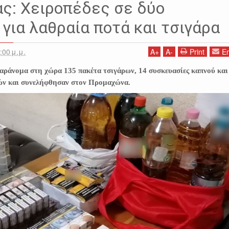
ΛΑΘΡΑΙΑ ΠΟΤΑ
ΛΑΘΡΑΙΑ ΤΣΙΓΑΡΑ
ΠΡΟΜΑΧΩΝΑΣ
ΣΕΡΡΕΣ
ς: Χειροπέδες σε δύο
για λαθραία ποτά και τσιγάρα
:00 μ.μ.
A
+
A
-
Print
Em
παράνομα στη χώρα 135 πακέτα τσιγάρων, 14 συσκευασίες καπνού και
ών και συνελήφθησαν στον Προμαχώνα.