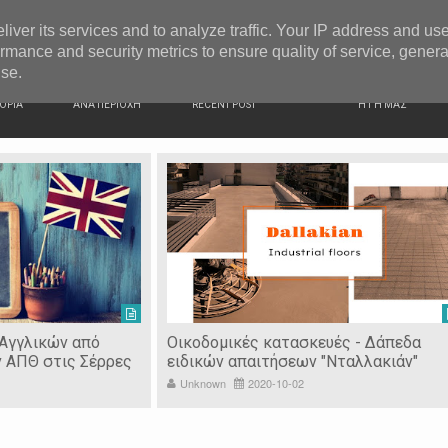
G NEWS
Ιερόσυλοι έκλεψαν τάματα από Ιερό Ναό στις Σέρρες
liver its services and to analyze traffic. Your IP address and us
rmance and security metrics to ensure quality of service, gener
use.
ΙΚΗ
ΕΙΔΗΣΕΙΣ
ΠΡΟΣΦΑΤΑ ΝΕΑ
Ν. ΣΕΡΡΩΝ
ΟΡΙΑ
ΑΝΑ ΠΕΡΙΟΧΗ
RECENT POST
Η ΓΗ ΜΑΣ
 Αγγλικών από
Οικοδομικές κατασκευές - Δάπεδα
ν ΑΠΘ στις Σέρρες
ειδικών απαιτήσεων "Νταλλακιάν"
Unknown
2020-10-02