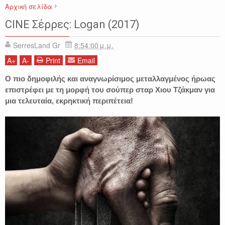
Αρχική σελίδα
CINE ΣΕΡΡΕΣ
Dafne Keen
Hugh Jackman
James Mangold
CINE Σέρρες: Logan (2017)
Logan (2017)
Patrick Stewart
SerresLand Gr
8:54:00 μ.μ.
A
+
A
-
Print
Email
Ο πιο δημοφιλής και αναγνωρίσιμος μεταλλαγμένος ήρωας
επιστρέφει με τη μορφή του σούπερ σταρ Χιου Τζάκμαν για
μια τελευταία, εκρηκτική περιπέτεια!