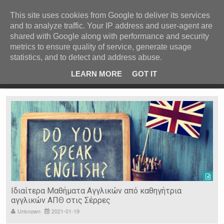
ΚΕΝΤΡΙΚΗ
ΑΝΑ ΚΑΤΗΓΟΡΙΑ
This site uses cookies from Google to deliver its services
and to analyze traffic. Your IP address and user-agent are
ΕΙΔΗΣΕΙΣ
shared with Google along with performance and security
ΑΝΑ ΠΕΡΙΟΧΗ
metrics to ensure quality of service, generate usage
statistics, and to detect and address abuse.
ΠΡΟΣΦΑΤΑ ΝΕΑ
Recent Post
 είδη
Ιερόσυλοι έκλεψαν τάματα από Ιερό Ναό στις Σέρρες
LEARN MORE
GOT IT
"
Ν. ΣΕΡΡΩΝ
Η ΓΗ ΜΑΣ
ΤΥΧΑΙΕΣ
ΑΝΑΡΤΗΣΕΙΣ/ΑΡΘΡΑ
Serres Racing Circuit
Panserraikos FC
Ikaroi B.C.
Ιδιαίτερα Μαθήματα Αγγλικών από καθηγήτρια
αγγλικών ΑΠΘ στις Σέρρες
Unknown
2021-01-19