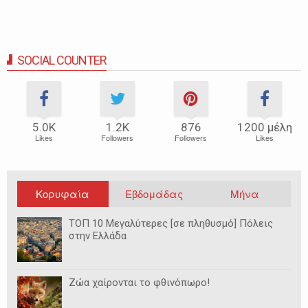
SOCIAL COUNTER
5.0Κ
1.2Κ
876
1200 μέλη
Likes
Followers
Followers
Likes
Κορυφαία
Εβδομάδας
Μήνα
ΤΟΠ 10 Μεγαλύτερες [σε πληθυσμό] Πόλεις
στην Ελλάδα
Ζώα χαίρονται το φθινόπωρο!