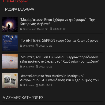
ΤΕΦΑΑ Σερρών
ΠΡΟΣΦΑΤΑ ΑΡΘΡΑ
"Μαμά μ'ακούς; Είναι (χ)ώρα να φεύγουμε." | Της
Κατερίνας Λεβαντή
SerresLand Guest Gr
2023-03-08
Το ΔΗ.ΠΕ.ΘΕ. ΣΕΡΡΩΝ γιορτάζει τα Χριστούγεννα
Unknown
2022-12-22
Μαθητές του 5ου Γυμνασίου Σερρών παρέδωσαν
είδη πρώτης ανάγκης στο "Χαμόγελο του παιδιού"
Unknown
2022-12-22
Αποτελέσματα 9ου Διεθνούς Μαθητικού
Διαγωνισμού «Η Εκπαίδευση και ο ξεριζωμός του
ελληνισμού»
Unknown
2022-12-21
ΔΙΑΣΗΜΕΣ ΚΑΤΗΓΟΡΙΕΣ