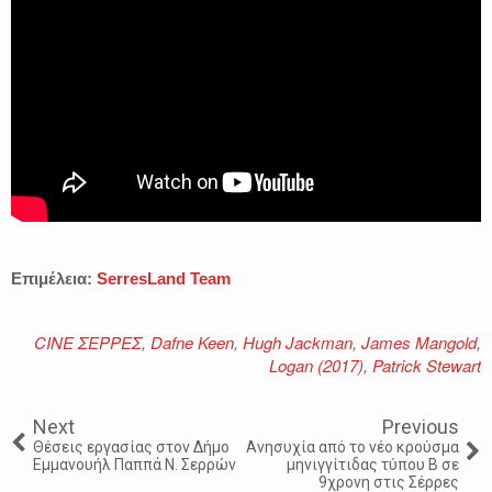
Επιμέλεια:
SerresLand Team
CINE ΣΕΡΡΕΣ
,
Dafne Keen
,
Hugh Jackman
,
James Mangold
,
Logan (2017)
,
Patrick Stewart
Next
Previous
Θέσεις εργασίας στον Δήμο
Ανησυχία από το νέο κρούσμα
Εμμανουήλ Παππά Ν. Σερρών
μηνιγγίτιδας τύπου Β σε
9χρονη στις Σέρρες