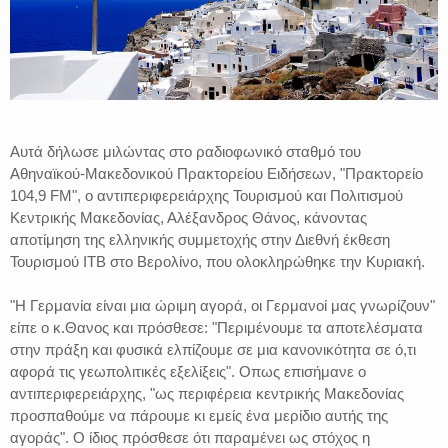
Αυτά δήλωσε μιλώντας στο ραδιοφωνικό σταθμό του
Αθηναϊκού-Μακεδονικού Πρακτορείου Ειδήσεων, "Πρακτορείο
104,9 FM", ο αντιπεριφερειάρχης Τουρισμού και Πολιτισμού
Κεντρικής Μακεδονίας, Αλέξανδρος Θάνος, κάνοντας
αποτίμηση της ελληνικής συμμετοχής στην Διεθνή έκθεση
Τουρισμού ITB στο Βερολίνο, που ολοκληρώθηκε την Κυριακή.
"Η Γερμανία είναι μια ώριμη αγορά, οι Γερμανοί μας γνωρίζουν"
είπε ο κ.Θανος και πρόσθεσε: "Περιμένουμε τα αποτελέσματα
στην πράξη και φυσικά ελπίζουμε σε μια κανονικότητα σε ό,τι
αφορά τις γεωπολιτικές εξελίξεις". Οπως επισήμανε ο
αντιπεριφερειάρχης, "ως περιφέρεια κεντρικής Μακεδονίας
προσπαθούμε να πάρουμε κι εμείς ένα μερίδιο αυτής της
αγοράς". Ο ίδιος πρόσθεσε ότι παραμένει ως στόχος η