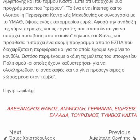
Αμφίπολης και του τύμβου Καστά. Είπε ότι υπάρχουν δύο
προγράμματα που "τρέχουν". "Το ένα είναι Interreg και το
υλοποιεί η Περιφέρεια Κεντρικής Μακεδονίας σε συνεργασία με
το ΥΜΑΘ, ύψους ενός εκατομμυρίου ευρώ. Αφορά την ανάδειξη
της γύρω περιοχής και τις εργασίες που απαιτούνται για να
υπάρχει πρόσβαση από το κοινό" δήλωσε ο κ.Θάνος και
πρόσθεσε: "υπάρχει ένα ακόμη πρόγραμμα από το ΕΣΠΑ που
διαχειρίζεται η περιφέρεια και για το οποίο έχουμε εγκρίνει το
κονδύλι. Ωστόσο περιμένουμε ακόμη τις μελέτες του υπουργείου
Πολιτισμού -οι οποίες έχουν καθυστερήσει- για να
ολοκληρωθούν οι ανασκαφές και να γίνει προσεγγίσιμος ο
χώρος μέσα στον τύμβο".
Πηγή: capital.gr
ΑΛΕΞΑΝΔΡΟΣ ΘΑΝΟΣ
,
ΑΜΦΙΠΟΛΗ
,
ΓΕΡΜΑΝΙΑ
,
ΕΙΔΗΣΕΙΣ
,
ΕΛΛΑΔΑ
,
ΤΟΥΡΙΣΜΟΣ
,
ΤΥΜΒΟΣ ΚΑΣΤΑ
Next
Previous
Όσιος Χριστόδουλος ο
Αμφίπολη: Οργή της