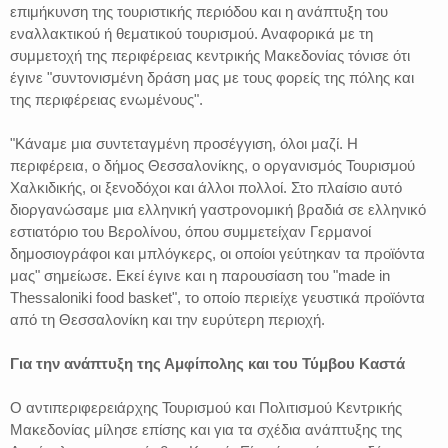
επιμήκυνση της τουριστικής περιόδου και η ανάπτυξη του
εναλλακτικού ή θεματικού τουρισμού. Αναφορικά με τη
συμμετοχή της περιφέρειας κεντρικής Μακεδονίας τόνισε ότι
έγινε "συντονισμένη δράση μας με τους φορείς της πόλης και
της περιφέρειας ενωμένους".
"Κάναμε μια συντεταγμένη προσέγγιση, όλοι μαζί. Η
περιφέρεια, ο δήμος Θεσσαλονίκης, ο οργανισμός Τουρισμού
Χαλκιδικής, οι ξενοδόχοι και άλλοι πολλοί. Στο πλαίσιο αυτό
διοργανώσαμε μια ελληνική γαστρονομική βραδιά σε ελληνικό
εστιατόριο του Βερολίνου, όπου συμμετείχαν Γερμανοί
δημοσιογράφοι και μπλόγκερς, οι οποίοι γεύτηκαν τα προϊόντα
μας" σημείωσε. Εκεί έγινε και η παρουσίαση του "made in
Thessaloniki food basket", το οποίο περιείχε γευστικά προϊόντα
από τη Θεσσαλονίκη και την ευρύτερη περιοχή.
Για την ανάπτυξη της Αμφίπολης και του Τύμβου Καστά
Ο αντιπεριφερειάρχης Τουρισμού και Πολιτισμού Κεντρικής
Μακεδονίας μίλησε επίσης και για τα σχέδια ανάπτυξης της