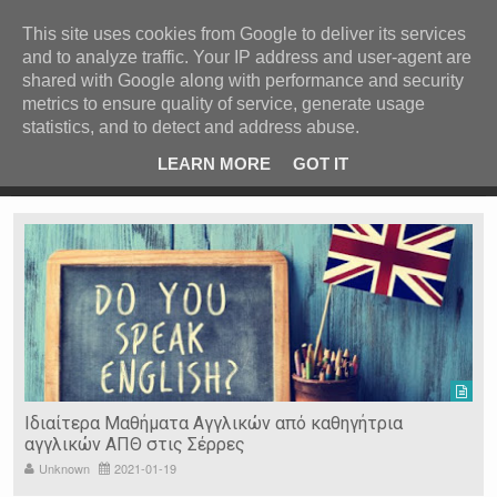
ΚΕΝΤΡΙΚΗ
ΑΝΑ ΚΑΤΗΓΟΡΙΑ
This site uses cookies from Google to deliver its services
and to analyze traffic. Your IP address and user-agent are
ΕΙΔΗΣΕΙΣ
shared with Google along with performance and security
ΑΝΑ ΠΕΡΙΟΧΗ
metrics to ensure quality of service, generate usage
statistics, and to detect and address abuse.
ΠΡΟΣΦΑΤΑ ΝΕΑ
Recent Post
 είδη
Ιερόσυλοι έκλεψαν τάματα από Ιερό Ναό στις Σέρρες
LEARN MORE
GOT IT
"
Ν. ΣΕΡΡΩΝ
Η ΓΗ ΜΑΣ
ΤΥΧΑΙΕΣ
ΑΝΑΡΤΗΣΕΙΣ/ΑΡΘΡΑ
Serres Racing Circuit
Panserraikos FC
Ikaroi B.C.
Ιδιαίτερα Μαθήματα Αγγλικών από καθηγήτρια
αγγλικών ΑΠΘ στις Σέρρες
Unknown
2021-01-19