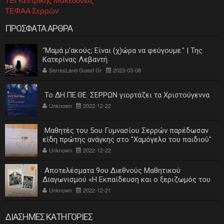
ΤΕΙ Κεντρικής Μακεδονίας
ΤΕΦΑΑ Σερρών
ΠΡΟΣΦΑΤΑ ΑΡΘΡΑ
"Μαμά μ'ακούς; Είναι (χ)ώρα να φεύγουμε." | Της
Κατερίνας Λεβαντή
SerresLand Guest Gr
2023-03-08
Το ΔΗ.ΠΕ.ΘΕ. ΣΕΡΡΩΝ γιορτάζει τα Χριστούγεννα
Unknown
2022-12-22
Μαθητές του 5ου Γυμνασίου Σερρών παρέδωσαν
είδη πρώτης ανάγκης στο "Χαμόγελο του παιδιού"
Unknown
2022-12-22
Αποτελέσματα 9ου Διεθνούς Μαθητικού
Διαγωνισμού «Η Εκπαίδευση και ο ξεριζωμός του
ελληνισμού»
Unknown
2022-12-21
ΔΙΑΣΗΜΕΣ ΚΑΤΗΓΟΡΙΕΣ