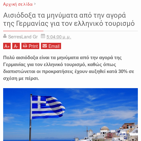
Αρχική σελίδα
ΑΛΕΞΑΝΔΡΟΣ ΘΑΝΟΣ
ΑΜΦΙΠΟΛΗ
ΓΕΡΜΑΝΙΑ
ΕΙΔΗΣΕΙΣ
Αισιόδοξα τα μηνύματα από την αγορά
ΕΛΛΑΔΑ
ΤΟΥΡΙΣΜΟΣ
ΤΥΜΒΟΣ ΚΑΣΤΑ
της Γερμανίας για τον ελληνικό τουρισμό
SerresLand Gr
5:04:00 μ.μ.
A
+
A
-
Print
Email
Πολύ αισιόδοξα είναι τα μηνύματα από την αγορά της
Γερμανίας για τον ελληνικό τουρισμό, καθώς όπως
διαπιστώνεται οι προκρατήσεις έχουν αυξηθεί κατά 30% σε
σχέση με πέρσι.