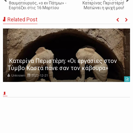
θαυματουργός, «ο εν Πάτμω» -
Κατερίνας Περιστέρη!
Εορτάζει στις 16 Μαρτίου
Ματώνει η ψυχή μου!
Related Post
Κατερίνα Περιστέρη: «Οι εργασίες στον
Τύμβο Καστά πάνε σαν τον κάβουρα»
Unknown
2022-12-21