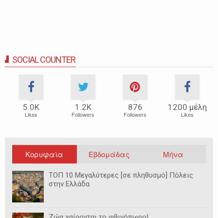
SOCIAL COUNTER
5.0Κ
1.2Κ
876
1200 μέλη
Likes
Followers
Followers
Likes
Κορυφαία
Εβδομάδας
Μήνα
ΤΟΠ 10 Μεγαλύτερες [σε πληθυσμό] Πόλεις
στην Ελλάδα
Ζώα χαίρονται το φθινόπωρο!