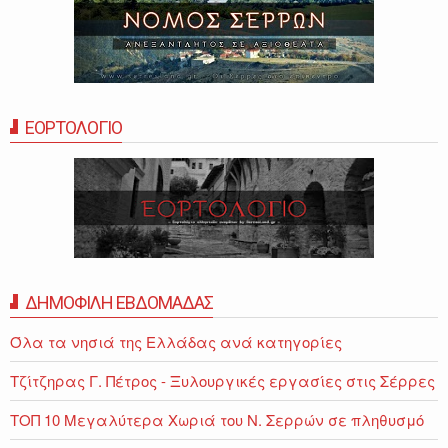
ΕΟΡΤΟΛΟΓΙΟ
ΔΗΜΟΦΙΛΗ ΕΒΔΟΜΑΔΑΣ
Όλα τα νησιά της Ελλάδας ανά κατηγορίες
Τζίτζηρας Γ. Πέτρος - Ξυλουργικές εργασίες στις Σέρρες
ΤΟΠ 10 Μεγαλύτερα Χωριά του Ν. Σερρών σε πληθυσμό