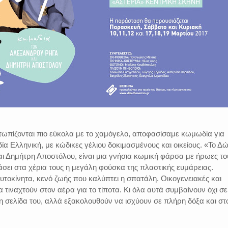
τωπίζονται πιο εύκολα με το χαμόγελο, αποφασίσαμε κωμωδία για
ία Ελληνική, με κώδικες γέλιου δοκιμασμένους και οικείους. «Το Δ
ι Δημήτρη Αποστόλου, είναι μια γνήσια κωμική φάρσα με ήρωες το
άσει στα χέρια τους η μεγάλη φούσκα της πλαστικής ευμάρειας.
υτοκίνητα, κενό ζωής που καλύπτει η σπατάλη. Οικογενειακές και
να τιναχτούν στον αέρα για το τίποτα. Κι όλα αυτά συμβαίνουν όχι σε
η σελίδα του, αλλά εξακολουθούν να ισχύουν σε πλήρη δόξα και στ