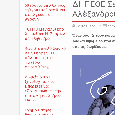
ΑΛΕΞΑΝΔΡΟΣ ΡΗΓΑΣ
Δ
ΔΗΠΕΘΕ Σε
56χρονος υπάλληλος
ΘΕΑΤΡΟ ΣΕΡΡΕΣ
ΣΕΡΡ
τηλεοπτικού σταθμού
Αλέξανδρο
ασελγούσε σε
9χρονη
SerresLand Gr
11:5
ΤΟΠ 10 Μεγαλύτερα
Χωριά του Ν. Σερρών
Όταν όλοι ζητούν κωμω
σε πληθυσμό
Ανακαλύψαμε λοιπόν στο
σας τις δωρίζουμε.
Φως στο διπλό φονικό
στις Σέρρες - Η
σύντροφος του
πατέρα
αποκαλύπτει
Δωμάτια και
ξενοδοχεία που
μπορείτε να
εξαργυρώσετε την
επιταγή τουρισμού
ΟΑΕΔ
Σχηματίστηκε
δικογραφία σε