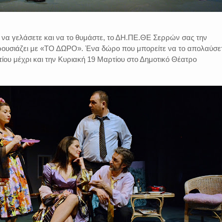
α να γελάσετε και να το θυμάστε, το ΔΗ.ΠΕ.ΘΕ Σερρών σας την
αρουσιάζει με «ΤΟ ΔΩΡΟ». Ένα δώρο που μπορείτε να το απολαύσε
ίου μέχρι και την Κυριακή 19 Μαρτίου στο Δημοτικό Θέατρο