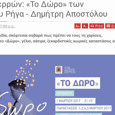
ΗΜΗΤΡΗΣ ΑΠΟΣΤΟΛΟΥ
ΔΗΠΕΘΕ ΣΕΡΡΩΝ
ΕΚΔΗΛΩΣΕΙΣ
ρρών: «Το Δώρο» των
ΕΣ
ΤΟ ΔΩΡΟ
υ Ρήγα - Δημήτρη Αποστόλου
7:00 μ.μ.
A
+
A
-
Print
Em
δία, σκέφτεσαι σοβαρά πως πρέπει να τους τη χαρίσεις.
 «Δώρο», γέλιο, σάτιρα, ξεκαρδιστικές κωμικές καταστάσεις κ