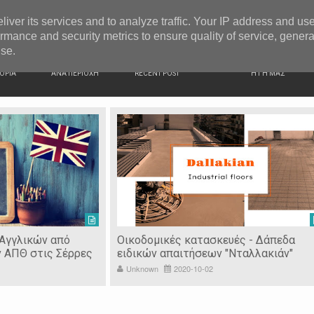
G NEWS
Ιερόσυλοι έκλεψαν τάματα από Ιερό Ναό στις Σέρρες
liver its services and to analyze traffic. Your IP address and us
rmance and security metrics to ensure quality of service, gener
use.
ΙΚΗ
ΕΙΔΗΣΕΙΣ
ΠΡΟΣΦΑΤΑ ΝΕΑ
Ν. ΣΕΡΡΩΝ
ΟΡΙΑ
ΑΝΑ ΠΕΡΙΟΧΗ
RECENT POST
Η ΓΗ ΜΑΣ
 Αγγλικών από
Οικοδομικές κατασκευές - Δάπεδα
ν ΑΠΘ στις Σέρρες
ειδικών απαιτήσεων "Νταλλακιάν"
Unknown
2020-10-02