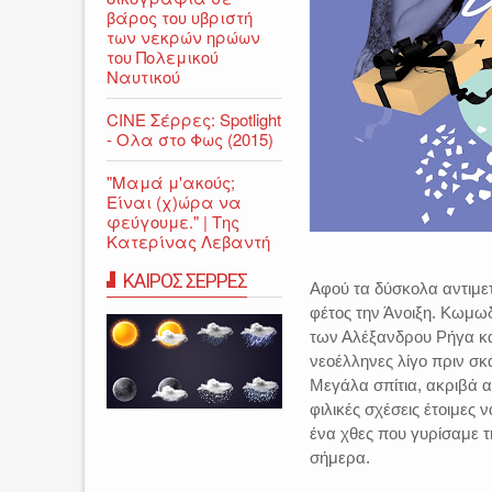
βάρος του υβριστή
των νεκρών ηρώων
του Πολεμικού
Ναυτικού
CINE Σέρρες: Spotlight
- Ολα στο Φως (2015)
"Μαμά μ'ακούς;
Είναι (χ)ώρα να
φεύγουμε." | Της
Κατερίνας Λεβαντή
ΚΑΙΡΟΣ ΣΕΡΡΕΣ
Αφού τα δύσκολα αντιμε
φέτος την Άνοιξη. Κωμωδ
των Αλέξανδρου Ρήγα κα
νεοέλληνες λίγο πριν σκ
Μεγάλα σπίτια, ακριβά α
φιλικές σχέσεις έτοιμες 
ένα χθες που γυρίσαμε τ
σήμερα.