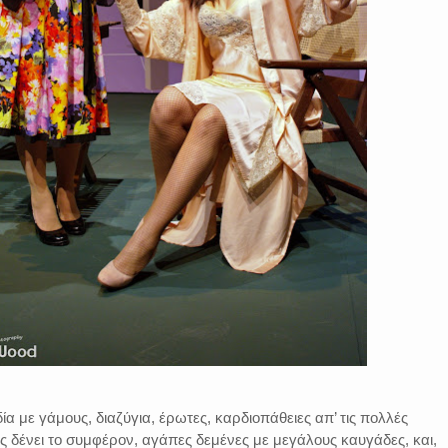
 με γάμους, διαζύγια, έρωτες, καρδιοπάθειες απ’ τις πολλές
τις δένει το συμφέρον, αγάπες δεμένες με μεγάλους καυγάδες, και,