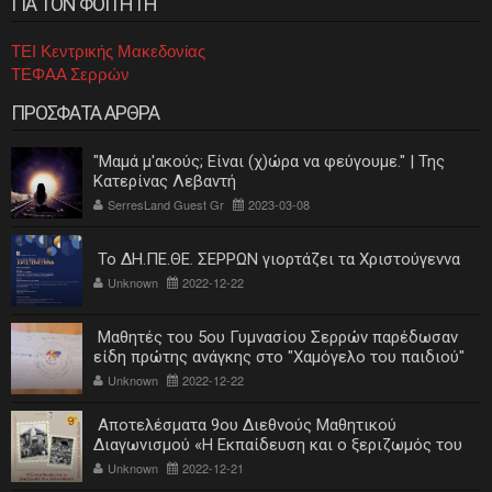
ΓΙΑ ΤΟΝ ΦΟΙΤΗΤΗ
ΤΕΙ Κεντρικής Μακεδονίας
ΤΕΦΑΑ Σερρών
ΠΡΟΣΦΑΤΑ ΑΡΘΡΑ
"Μαμά μ'ακούς; Είναι (χ)ώρα να φεύγουμε." | Της
Κατερίνας Λεβαντή
SerresLand Guest Gr
2023-03-08
Το ΔΗ.ΠΕ.ΘΕ. ΣΕΡΡΩΝ γιορτάζει τα Χριστούγεννα
Unknown
2022-12-22
Μαθητές του 5ου Γυμνασίου Σερρών παρέδωσαν
είδη πρώτης ανάγκης στο "Χαμόγελο του παιδιού"
Unknown
2022-12-22
Αποτελέσματα 9ου Διεθνούς Μαθητικού
Διαγωνισμού «Η Εκπαίδευση και ο ξεριζωμός του
ελληνισμού»
Unknown
2022-12-21