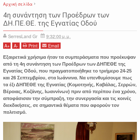
Αρχική σελίδα
ΔΗΠΕΘΕ
ΔΗΠΕΘΕ ΕΓΝΑΤΙΑΣ ΟΔΟΥ
ΔΗΠΕΘΕ ΣΕΡΡΩΝ
4η συνάντηση των Προέδρων των
ΕΙΔΗΣΕΙΣ
ΣΕΡΡΕΣ
ΣΟΦΙΑ ΜΠΙΤΖΙΔΟΥ
ΔΗ.ΠΕ.ΘΕ. της Εγνατίας Οδού
SerresLand Gr
9:32:00 μ.μ.
A
+
A
-
Print
Email
Εξαιρετικά χρήσιμα ήταν τα συμπεράσματα που προέκυψαν
από τη 4η συνάντηση των Προέδρων των ΔΗΠΕΘΕ της
Εγνατίας Οδού, που πραγματοποιήθηκε το τριήμερο 24-25
και 26 Σεπτεμβρίου, στα Ιωάννινα. Να υπενθυμίσουμε πως
τα έξι ΔΗΠΕΘΕ της Εγνατίας (Κομοτηνής, Καβάλας, Σερρών,
Βέροιας, Κοζάνης, Ιωαννίνων) πριν από περίπου ένα χρόνο,
αποφάσισαν την σύμπραξη, την συνεργασία και τις κοινές
διεκδικήσεις, σε σημαντικά θέματα που αφορούν τον
πολιτισμό.