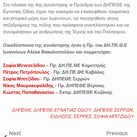
Στο πλαίσιο της 4ης συνάντησης οι Πρόεδροι των ΔΗΠΕΘΕ της
Εγνατίας Οδού, είχαν την ευκαιρία να επισκεφθούν τουριστικά
και ιστορικά μέρη των Ιωαννίνων, να περιηγηθούν στους
πεζοδρόμους της πόλης που πρόσφατα αναπλάστηκαν και να
συνομιλήσουν με ανθρώπους της Τέχνης και του Πολιτισμού.
Οικοδέσποινα της συνάντησης ήταν η Πρ. του ΔΗ.ΠΕ.Θ.Ε
Ιωαννίνων Αλέκα Βακαλοπούλου και συμμετείχαν:
Σοφία Μενεσελίδου
– Πρ. ΔΗ.ΠΕ.ΘΕ Κομοτηνής
Πέτρος Πετρόπουλος
- Πρ. ΔΗ.ΠΕ.ΘΕ Καβάλας
Σοφία Μπιτζίδου
- Πρ. ΔΗΠΕΘΕ Σερρών
Νίκος Μαυροκεφαλίδης
- Πρ. ΔΗΠΕΘΕ Βέροιας
Κώστας Παπαθανασίου
– Εκπρ. ΔΗΠΕΘΕ Κοζάνης
ΔΗΠΕΘΕ
,
ΔΗΠΕΘΕ ΕΓΝΑΤΙΑΣ ΟΔΟΥ
,
ΔΗΠΕΘΕ ΣΕΡΡΩΝ
,
ΕΙΔΗΣΕΙΣ
,
ΣΕΡΡΕΣ
,
ΣΟΦΙΑ ΜΠΙΤΖΙΔΟΥ
Next
Previous