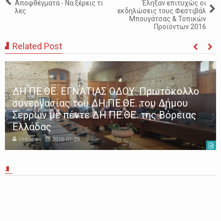
Αποφθέγματα - Να ξέρεις τι
Έληξαν επιτυχώς οι
λες
εκδηλώσεις τους Φεστιβάλ
Μπουγάτσας & Τοπικών
Προϊόντων 2016
Related Post
ΔΗ.ΠΕ.ΘΕ. ΕΓΝΑΤΙΑΣ ΟΔΟΥ: Πρωτόκολλο
συνεργασίας του ΔΗ.ΠΕ.ΘΕ. του Δήμου
Σερρών με πέντε ΔΗ.ΠΕ.ΘΕ. της Βόρειας
Ελλάδας
Unknown
2016-01-29