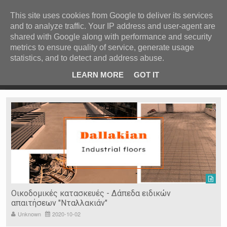
ΚΕΝΤΡΙΚΗ
ΑΝΑ ΚΑΤΗΓΟΡΙΑ
This site uses cookies from Google to deliver its services
and to analyze traffic. Your IP address and user-agent are
ΕΙΔΗΣΕΙΣ
shared with Google along with performance and security
ΑΝΑ ΠΕΡΙΟΧΗ
metrics to ensure quality of service, generate usage
statistics, and to detect and address abuse.
ΠΡΟΣΦΑΤΑ ΝΕΑ
Recent Post
ρρες
Κατερίνα Περιστέρη: «Οι εργασίες στον Τύμβο Καστά
LEARN MORE
GOT IT
πάνε σαν τον κάβουρα»
Ν. ΣΕΡΡΩΝ
Η ΓΗ ΜΑΣ
ΤΥΧΑΙΕΣ
ΑΝΑΡΤΗΣΕΙΣ/ΑΡΘΡΑ
Serres Racing Circuit
Panserraikos FC
Ikaroi B.C.
Οικοδομικές κατασκευές - Δάπεδα ειδικών
απαιτήσεων "Νταλλακιάν"
Unknown
2020-10-02