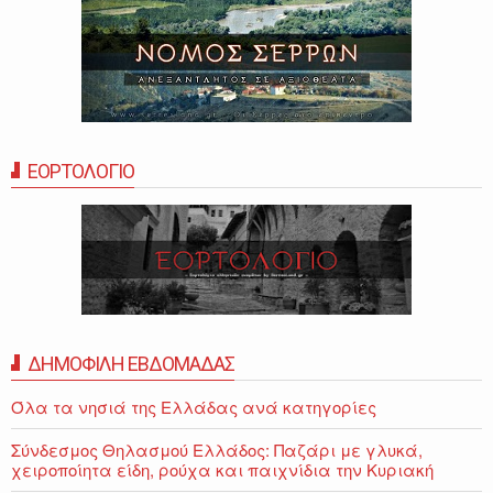
ΕΟΡΤΟΛΟΓΙΟ
ΔΗΜΟΦΙΛΗ ΕΒΔΟΜΑΔΑΣ
Όλα τα νησιά της Ελλάδας ανά κατηγορίες
Σύνδεσμος Θηλασμού Ελλάδος: Παζάρι με γλυκά,
χειροποίητα είδη, ρούχα και παιχνίδια την Κυριακή