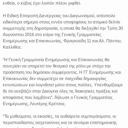
ευθεία, ο κύβος έχει λοιπόν πλέον ριφθεί.
Η Ειδική Επιτροπή Διενέργειας του Διαγωνισμού, απέστειλε
ειδικότερα σήμερα στους εννέα υποψηφίους το ατομικό δελτίο
συμμετοχής στη δημοπρασία, η οποία θα διεξαχθεί την Τρίτη 30
Αυγούστου 2016 στο κτίριο της Γενικής Γραμματείας
Ενημέρωσης και Επικοινωνίας, Φραγκούδη 11 και Αλ. Πάντου,
Καλλιθέα.
“Η Γενική Γραμματεία Ενημέρωσης και Επικοινωνίας θα
συνεχίσει να υπηρετεί τον θεσμικό της ρόλο με στόχο την
προάσπιση του δημόσιου συμφέροντος. Η ΓΓ Ενημέρωσης και
Επικοινωνίας δεν συμμετέχει σε παιχνίδια δημιουργίας
εντυπώσεων και λογοδοτεί μόνο στους πολίτες. Υπενθυμίζουμε
δε ότι ανεβάζει στην Διαύγεια όλες τις διοικητικές πράξεις και
αποφάσεις που λαμβάνει”, δήλωσε ο Γενικός Γραμματέας
Ενημέρωσης, Λευτέρης Κρέτσος.
“Τα μυθεύματα, οι εικασίες, τα αυθαίρετα συμπεράσματα, οι
περισπούδαστες ασχετοσύνες και τα σενάρια επιστημονικής