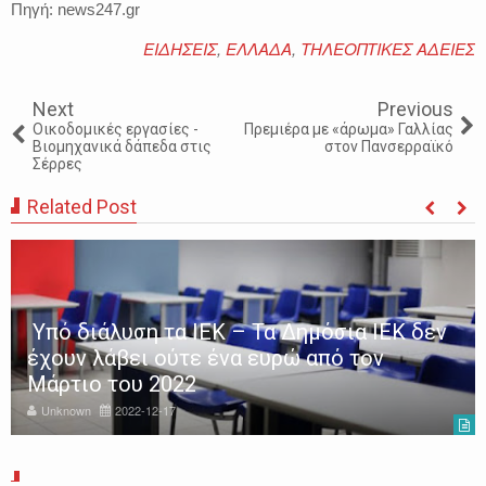
Πηγή: news247.gr
ΕΙΔΗΣΕΙΣ
,
ΕΛΛΑΔΑ
,
ΤΗΛΕΟΠΤΙΚΕΣ ΑΔΕΙΕΣ
Next
Previous
Οικοδομικές εργασίες -
Πρεμιέρα με «άρωμα» Γαλλίας
Βιομηχανικά δάπεδα στις
στον Πανσερραϊκό
Σέρρες
Related Post
Υπό διάλυση τα ΙΕΚ – Τα Δημόσια ΙΕΚ δεν
έχουν λάβει ούτε ένα ευρώ από τον
Μάρτιο του 2022
Unknown
2022-12-17