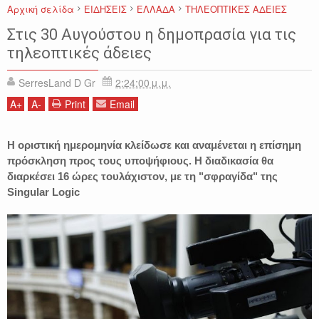
Αρχική σελίδα
ΕΙΔΗΣΕΙΣ
ΕΛΛΑΔΑ
ΤΗΛΕΟΠΤΙΚΕΣ ΑΔΕΙΕΣ
Στις 30 Αυγούστου η δημοπρασία για τις
τηλεοπτικές άδειες
SerresLand D Gr
2:24:00 μ.μ.
A
+
A
-
Print
Email
Η οριστική ημερομηνία κλείδωσε και αναμένεται η επίσημη
πρόσκληση προς τους υποψήφιους. Η διαδικασία θα
διαρκέσει 16 ώρες τουλάχιστον, με τη "σφραγίδα" της
Singular Logic