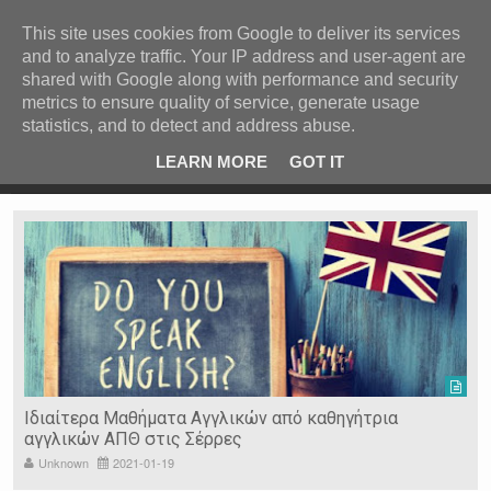
ΚΕΝΤΡΙΚΗ
ΑΝΑ ΚΑΤΗΓΟΡΙΑ
This site uses cookies from Google to deliver its services
and to analyze traffic. Your IP address and user-agent are
ΕΙΔΗΣΕΙΣ
shared with Google along with performance and security
ΑΝΑ ΠΕΡΙΟΧΗ
metrics to ensure quality of service, generate usage
statistics, and to detect and address abuse.
ΠΡΟΣΦΑΤΑ ΝΕΑ
Recent Post
 είδη
Ιερόσυλοι έκλεψαν τάματα από Ιερό Ναό στις Σέρρες
LEARN MORE
GOT IT
"
Ν. ΣΕΡΡΩΝ
Η ΓΗ ΜΑΣ
ΤΥΧΑΙΕΣ
ΑΝΑΡΤΗΣΕΙΣ/ΑΡΘΡΑ
Serres Racing Circuit
Panserraikos FC
Ikaroi B.C.
Ιδιαίτερα Μαθήματα Αγγλικών από καθηγήτρια
αγγλικών ΑΠΘ στις Σέρρες
Unknown
2021-01-19