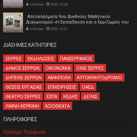
Unknown
2022-12-22
Αποτελέσματα 9ου Διεθνούς Μαθητικού
Διαγωνισμού «Η Εκπαίδευση και ο ξεριζωμός του
ελληνισμού»
Unknown
2022-12-21
ΔΙΑΣΗΜΕΣ ΚΑΤΗΓΟΡΙΕΣ
ΣΕΡΡΕΣ
ΕΚΔΗΛΩΣΕΙΣ
ΠΑΝΣΕΡΡΑΙΚΟΣ
ΔΗΜΟΣ ΣΕΡΡΩΝ
ΟΙΚΟΝΟΜΙΑ
CINE ΣΕΡΡΕΣ
ΔΗΠΕΘΕ ΣΕΡΡΩΝ
ΑΜΦΙΠΟΛΗ
ΑΥΤΟΚΙΝΗΤΟΔΡΟΜΙΟ
ΘΕΣΕΙΣ ΕΡΓΑΣΙΑΣ
ΕΠΙΧΕΙΡΗΣΕΙΣ
ΟΑΕΔ
ΘΕΑΤΡΟ ΣΕΡΡΕΣ
ΕΣΠΑ
ΚΕΔΗΣ
ΔΕΥΑΣ
ΛΙΜΝΗ ΚΕΡΚΙΝΗ
ΑΞΙΟΘΕΑΤΑ
ΠΛΗΡΟΦΟΡΙΕΣ
Χρήσιμα Τηλέφωνα