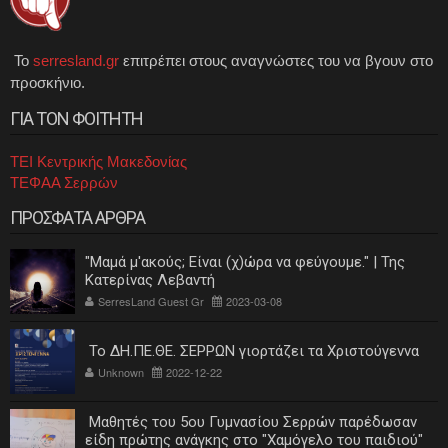
Το
serresland.gr
επιτρέπει στους αναγνώστες του να βγουν στο
προσκήνιο.
ΓΙΑ ΤΟΝ ΦΟΙΤΗΤΗ
ΤΕΙ Κεντρικής Μακεδονίας
ΤΕΦΑΑ Σερρών
ΠΡΟΣΦΑΤΑ ΑΡΘΡΑ
"Μαμά μ'ακούς; Είναι (χ)ώρα να φεύγουμε." | Της
Κατερίνας Λεβαντή
SerresLand Guest Gr
2023-03-08
Το ΔΗ.ΠΕ.ΘΕ. ΣΕΡΡΩΝ γιορτάζει τα Χριστούγεννα
Unknown
2022-12-22
Μαθητές του 5ου Γυμνασίου Σερρών παρέδωσαν
είδη πρώτης ανάγκης στο "Χαμόγελο του παιδιού"