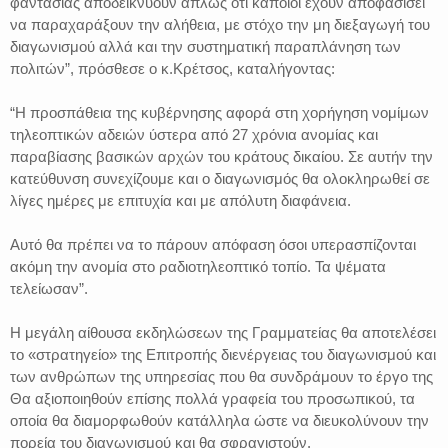
φαντασίας αποδεικνύουν απλώς ότι κάποιοι έχουν αποφασίσει
να παραχαράξουν την αλήθεια, με στόχο την μη διεξαγωγή του
διαγωνισμού αλλά και την συστηματική παραπλάνηση των
πολιτών”, πρόσθεσε ο κ.Κρέτσος, καταλήγοντας:
“Η προσπάθεια της κυβέρνησης αφορά στη χορήγηση νομίμων
τηλεοπτικών αδειών ύστερα από 27 χρόνια ανομίας και
παραβίασης βασικών αρχών του κράτους δικαίου. Σε αυτήν την
κατεύθυνση συνεχίζουμε και ο διαγωνισμός θα ολοκληρωθεί σε
λίγες ημέρες με επιτυχία και με απόλυτη διαφάνεια.
Αυτό θα πρέπει να το πάρουν απόφαση όσοι υπερασπίζονται
ακόμη την ανομία στο ραδιοτηλεοπτικό τοπίο. Τα ψέματα
τελείωσαν”.
Η μεγάλη αίθουσα εκδηλώσεων της Γραμματείας θα αποτελέσει
το «στρατηγείο» της Επιτροπής διενέργειας του διαγωνισμού και
των ανθρώπων της υπηρεσίας που θα συνδράμουν το έργο της
Θα αξιοποιηθούν επίσης πολλά γραφεία του προσωπικού, τα
οποία θα διαμορφωθούν κατάλληλα ώστε να διευκολύνουν την
πορεία του διαγωνισμού και θα σφραγιστούν.