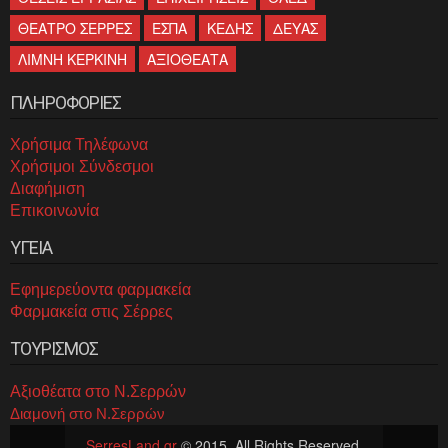
ΘΕΑΤΡΟ ΣΕΡΡΕΣ
ΕΣΠΑ
ΚΕΔΗΣ
ΔΕΥΑΣ
ΛΙΜΝΗ ΚΕΡΚΙΝΗ
ΑΞΙΟΘΕΑΤΑ
ΠΛΗΡΟΦΟΡΙΕΣ
Χρήσιμα Τηλέφωνα
Χρήσιμοι Σύνδεσμοι
Διαφήμιση
Επικοινωνία
ΥΓΕΙΑ
Εφημερεύοντα φαρμακεία
Φαρμακεία στις Σέρρες
ΤΟΥΡΙΣΜΟΣ
Αξιοθέατα στο Ν.Σερρών
Διαμονή στο Ν.Σερρών
SerresLand.gr
© 2015. All Rights Reserved.