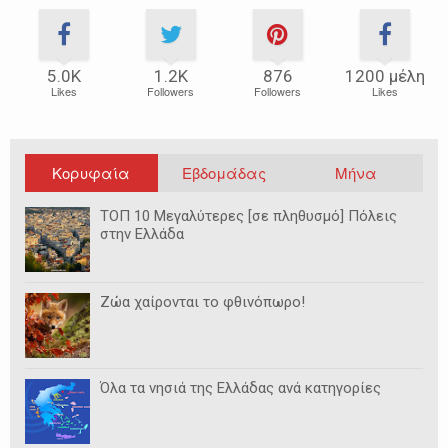
5.0Κ
1.2Κ
876
1200 μέλη
Likes
Followers
Followers
Likes
Κορυφαία
Εβδομάδας
Μήνα
ΤΟΠ 10 Μεγαλύτερες [σε πληθυσμό] Πόλεις
στην Ελλάδα
Ζώα χαίρονται το φθινόπωρο!
Όλα τα νησιά της Ελλάδας ανά κατηγορίες