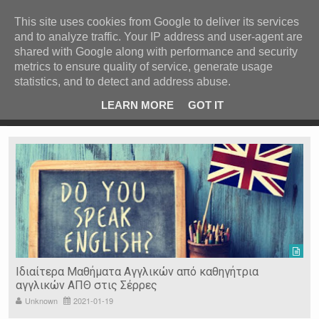
ΚΕΝΤΡΙΚΗ
ΑΝΑ ΚΑΤΗΓΟΡΙΑ
This site uses cookies from Google to deliver its services
and to analyze traffic. Your IP address and user-agent are
ΕΙΔΗΣΕΙΣ
shared with Google along with performance and security
ΑΝΑ ΠΕΡΙΟΧΗ
metrics to ensure quality of service, generate usage
statistics, and to detect and address abuse.
ΠΡΟΣΦΑΤΑ ΝΕΑ
Recent Post
 είδη
Ιερόσυλοι έκλεψαν τάματα από Ιερό Ναό στις Σέρρες
LEARN MORE
GOT IT
"
Ν. ΣΕΡΡΩΝ
Η ΓΗ ΜΑΣ
ΤΥΧΑΙΕΣ
ΑΝΑΡΤΗΣΕΙΣ/ΑΡΘΡΑ
Serres Racing Circuit
Panserraikos FC
Ikaroi B.C.
Ιδιαίτερα Μαθήματα Αγγλικών από καθηγήτρια
αγγλικών ΑΠΘ στις Σέρρες
Unknown
2021-01-19