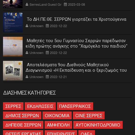
SerresLand Guest Gr
2023-03-08
Το ΔΗ.ΠΕ.ΘΕ. ΣΕΡΡΩΝ γιορτάζει τα Χριστούγεννα
Unknown
2022-12-22
Μαθητές του 5ου Γυμνασίου Σερρών παρέδωσαν
είδη πρώτης ανάγκης στο "Χαμόγελο του παιδιού"
Unknown
2022-12-22
Αποτελέσματα 9ου Διεθνούς Μαθητικού
Διαγωνισμού «Η Εκπαίδευση και ο ξεριζωμός του
ελληνισμού»
Unknown
2022-12-21
ΔΙΑΣΗΜΕΣ ΚΑΤΗΓΟΡΙΕΣ
ΣΕΡΡΕΣ
ΕΚΔΗΛΩΣΕΙΣ
ΠΑΝΣΕΡΡΑΙΚΟΣ
ΔΗΜΟΣ ΣΕΡΡΩΝ
ΟΙΚΟΝΟΜΙΑ
CINE ΣΕΡΡΕΣ
ΔΗΠΕΘΕ ΣΕΡΡΩΝ
ΑΜΦΙΠΟΛΗ
ΑΥΤΟΚΙΝΗΤΟΔΡΟΜΙΟ
ΘΕΣΕΙΣ ΕΡΓΑΣΙΑΣ
ΕΠΙΧΕΙΡΗΣΕΙΣ
ΟΑΕΔ