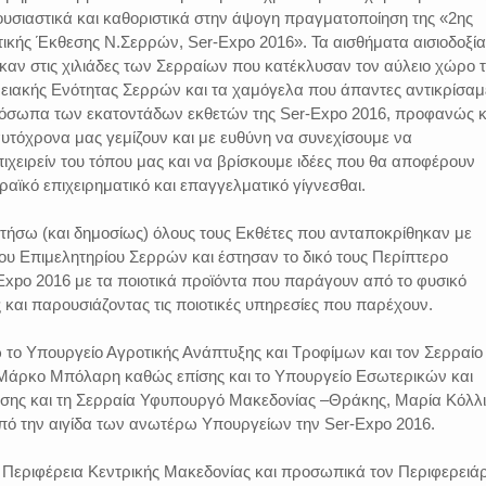
ουσιαστικά και καθοριστικά στην άψογη πραγματοποίηση της «2ης
τικής Έκθεσης Ν.Σερρών, Ser-Expo 2016». Τα αισθήματα αισιοδοξία
καν στις χιλιάδες των Σερραίων που κατέκλυσαν τον αύλειο χώρο 
ρειακής Ενότητας Σερρών και τα χαμόγελα που άπαντες αντικρίσαμ
ρόσωπα των εκατοντάδων εκθετών της Ser-Expo 2016, προφανώς κ
υτόχρονα μας γεμίζουν και με ευθύνη να συνεχίσουμε να
πιχειρείν του τόπου μας και να βρίσκουμε ιδέες που θα αποφέρουν
ραϊκό επιχειρηματικό και επαγγελματικό γίγνεσθαι.
τήσω (και δημοσίως) όλους τους Εκθέτες που ανταποκρίθηκαν με
ου Επιμελητηρίου Σερρών και έστησαν το δικό τους Περίπτερο
Expo 2016 με τα ποιοτικά προϊόντα που παράγουν από το φυσικό
και παρουσιάζοντας τις ποιοτικές υπηρεσίες που παρέχουν.
 το Υπουργείο Αγροτικής Ανάπτυξης και Τροφίμων και τον Σερραίο
άρκο Μπόλαρη καθώς επίσης και το Υπουργείο Εσωτερικών και
ησης και τη Σερραία Υφυπουργό Μακεδονίας –Θράκης, Μαρία Κόλλι
πό την αιγίδα των ανωτέρω Υπουργείων την Ser-Expo 2016.
ν Περιφέρεια Κεντρικής Μακεδονίας και προσωπικά τον Περιφερειά