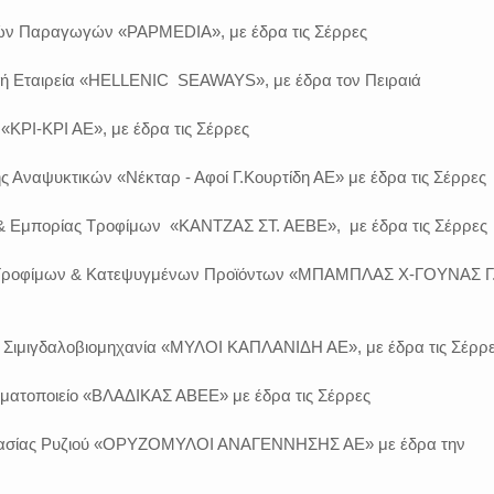
ικών Παραγωγών «PAPMEDIA», με έδρα τις Σέρρες
κή Εταιρεία «HELLENIC SEAWAYS», με έδρα τον Πειραιά
«ΚΡΙ-ΚΡΙ ΑΕ», με έδρα τις Σέρρες
ς Αναψυκτικών «Νέκταρ - Αφοί Γ.Κουρτίδη ΑΕ» με έδρα τις Σέρρες
& Εμπορίας Τροφίμων «ΚΑΝΤΖΑΣ ΣΤ. ΑΕΒΕ», με έδρα τις Σέρρες
ς Τροφίμων & Κατεψυγμένων Προϊόντων «ΜΠΑΜΠΛΑΣ Χ-ΓΟΥΝΑΣ Γ
- Σιμιγδαλοβιομηχανία «ΜΥΛΟΙ ΚΑΠΛΑΝΙΔΗ ΑΕ», με έδρα τις Σέρρ
αγματοποιείο «ΒΛΑΔΙΚΑΣ ΑΒΕΕ» με έδρα τις Σέρρες
ργασίας Ρυζιού «ΟΡΥΖΟΜΥΛΟΙ ΑΝΑΓΕΝΝΗΣΗΣ ΑΕ» με έδρα την