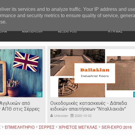
G NEWS
Ιερόσυλοι έκλεψαν τάματα από Ιερό Ναό στις Σέρρες
liver its services and to analyze traffic. Your IP address and us
rmance and security metrics to ensure quality of service, gener
use.
ΙΚΗ
ΕΙΔΗΣΕΙΣ
ΠΡΟΣΦΑΤΑ ΝΕΑ
Ν. ΣΕΡΡΩΝ
ΟΡΙΑ
ΑΝΑ ΠΕΡΙΟΧΗ
RECENT POST
Η ΓΗ ΜΑΣ
 Αγγλικών από
Οικοδομικές κατασκευές - Δάπεδα
ν ΑΠΘ στις Σέρρες
ειδικών απαιτήσεων "Νταλλακιάν"
Unknown
2020-10-02
Σ
ΕΠΙΜΕΛΗΤΗΡΙΟ
ΣΕΡΡΕΣ
ΧΡΗΣΤΟΣ ΜΕΓΚΛΑΣ
SER-EXPO 2016