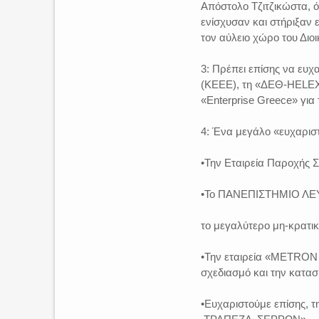
Απόστολο Τζιτζικώστα, 
ενίσχυσαν και στήριξαν
τον αύλειο χώρο του Διο
3: Πρέπει επίσης να ευ
(ΚΕΕΕ), τη «ΔΕΘ-HELEX
«Enterprise Greece» για
4: Ένα μεγάλο «ευχαρισ
•Την Εταιρεία Παροχής 
•Το ΠΑΝΕΠΙΣΤΗΜΙΟ ΛΕ
το μεγαλύτερο μη-κρατικ
•Την εταιρεία «ΜETRON 
σχεδιασμό και την κατ
•Ευχαριστούμε επίσης, 