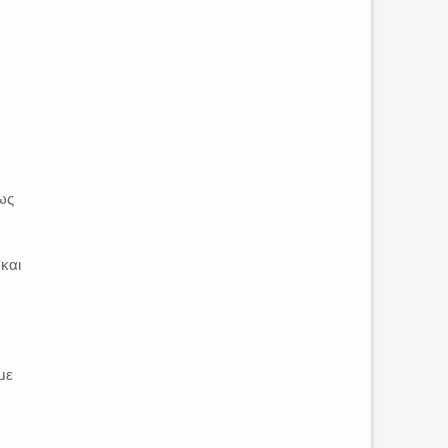
ως
και
με