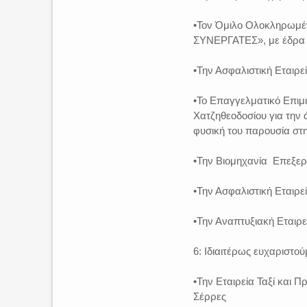
•Τον Όμιλο Ολοκληρωμ
ΣΥΝΕΡΓΑΤΕΣ», με έδρα 
•Την Ασφαλιστική Εται
•Το Επαγγελματικό Επιμ
Χατζηθεοδοσίου για την 
φυσική του παρουσία στη
•Την Βιομηχανία Επεξε
•Την Ασφαλιστική Εται
•Την Αναπτυξιακή Εται
6: Ιδιαιτέρως ευχαριστο
•Την Εταιρεία Ταξί και
Σέρρες