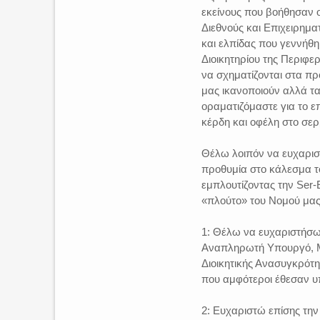
εκείνους που βοήθησαν 
Διεθνούς και Επιχειρημα
και ελπίδας που γεννήθη
Διοικητηρίου της Περιφε
να σχηματίζονται στα π
μας ικανοποιούν αλλά τα
οραματιζόμαστε για το ε
κέρδη και οφέλη στο σερ
Θέλω λοιπόν να ευχαρισ
προθυμία στo κάλεσμα τ
εμπλουτίζοντας την Ser-
«πλούτο» του Νομού μας 
1: Θέλω να ευχαριστήσω
Αναπληρωτή Υπουργό, Μ
Διοικητικής Ανασυγκρότ
που αμφότεροι έθεσαν υ
2: Ευχαριστώ επίσης τη