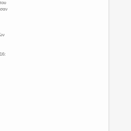
που
ησαν
γών
16: