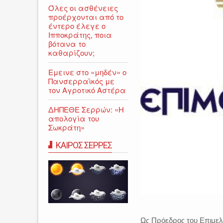
Όλες οι ασθένειες
προέρχονται από το
έντερο έλεγε ο
Ιπποκράτης, ποια
βότανα το
καθαρίζουν;
Εμεινε στο «μηδέν» o
Πανσερραϊκός με
τον Αγροτικό Αστέρα
ΔΗΠΕΘΕ Σερρών: «Η
απολογία του
Σωκράτη»
ΚΑΙΡΟΣ ΣΕΡΡΕΣ
Ως Πρόεδρος του Επιμελ