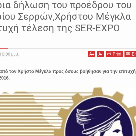
ρια δήλωση του προέδρου του
ρίου Σερρών,Χρήστου Μέγκλα
ιτυχή τέλεση της SER-EXPO
16:00 μ.μ.
A
+
A
-
Print
Em
από τον Χρήστο Μέγκλα προς όσους βοήθησαν για την επιτυχή
2016.