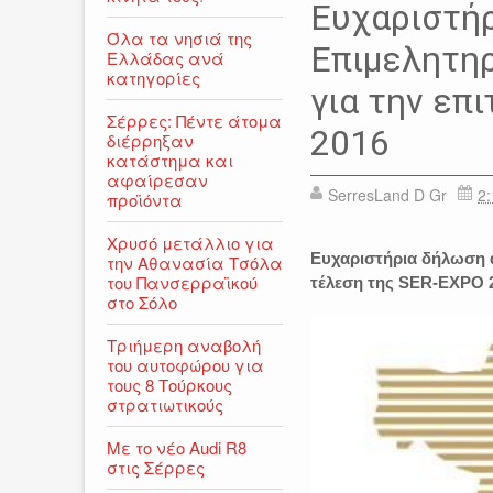
Ευχαριστή
Όλα τα νησιά της
Επιμελητη
Ελλάδας ανά
κατηγορίες
για την επ
Σέρρες: Πέντε άτομα
2016
διέρρηξαν
κατάστημα και
αφαίρεσαν
SerresLand D Gr
2:
προϊόντα
Χρυσό μετάλλιο για
Ευχαριστήρια δήλωση 
την Αθανασία Τσόλα
του Πανσερραϊκού
τέλεση της SER-EXPO 
στο Σόλο
Τριήμερη αναβολή
του αυτοφώρου για
τους 8 Τούρκους
στρατιωτικούς
Με το νέο Audi R8
στις Σέρρες