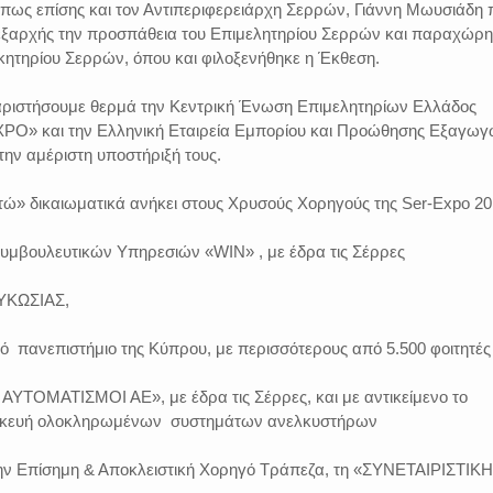
όπως επίσης και τον Αντιπεριφερειάρχη Σερρών, Γιάννη Μωυσιάδη 
 εξαρχής την προσπάθεια του Επιμελητηρίου Σερρών και παραχώρ
ικητηρίου Σερρών, όπου και φιλοξενήθηκε η Έκθεση.
χαριστήσουμε θερμά την Κεντρική Ένωση Επιμελητηρίων Ελλάδος
PO» και την Ελληνική Εταιρεία Εμπορίου και Προώθησης Εξαγω
 την αμέριστη υποστήριξή τους.
τώ» δικαιωματικά ανήκει στους Χρυσούς Χορηγούς της Ser-Expo 20
Συμβουλευτικών Υπηρεσιών «WIN» , με έδρα τις Σέρρες
ΥΚΩΣΙΑΣ,
ό πανεπιστήμιο της Κύπρου, με περισσότερους από 5.500 φοιτητές
ΑΥΤΟΜΑΤΙΣΜΟΙ ΑΕ», με έδρα τις Σέρρες, και με αντικείμενο το
ασκευή ολοκληρωμένων συστημάτων ανελκυστήρων
την Επίσημη & Αποκλειστική Χορηγό Τράπεζα, τη «ΣΥΝΕΤΑΙΡΙΣΤΙΚΗ