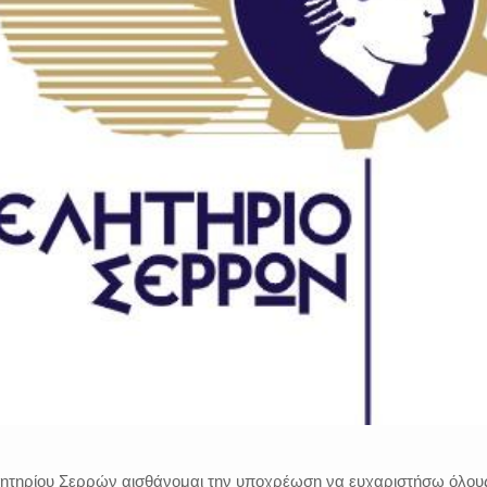
ητηρίου Σερρών αισθάνομαι την υποχρέωση να ευχαριστήσω όλου