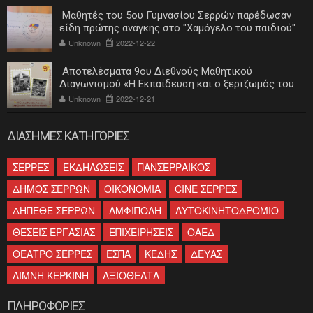
Μαθητές του 5ου Γυμνασίου Σερρών παρέδωσαν
είδη πρώτης ανάγκης στο "Χαμόγελο του παιδιού"
Unknown
2022-12-22
Αποτελέσματα 9ου Διεθνούς Μαθητικού
Διαγωνισμού «Η Εκπαίδευση και ο ξεριζωμός του
ελληνισμού»
Unknown
2022-12-21
ΔΙΑΣΗΜΕΣ ΚΑΤΗΓΟΡΙΕΣ
ΣΕΡΡΕΣ
ΕΚΔΗΛΩΣΕΙΣ
ΠΑΝΣΕΡΡΑΙΚΟΣ
ΔΗΜΟΣ ΣΕΡΡΩΝ
ΟΙΚΟΝΟΜΙΑ
CINE ΣΕΡΡΕΣ
ΔΗΠΕΘΕ ΣΕΡΡΩΝ
ΑΜΦΙΠΟΛΗ
ΑΥΤΟΚΙΝΗΤΟΔΡΟΜΙΟ
ΘΕΣΕΙΣ ΕΡΓΑΣΙΑΣ
ΕΠΙΧΕΙΡΗΣΕΙΣ
ΟΑΕΔ
ΘΕΑΤΡΟ ΣΕΡΡΕΣ
ΕΣΠΑ
ΚΕΔΗΣ
ΔΕΥΑΣ
ΛΙΜΝΗ ΚΕΡΚΙΝΗ
ΑΞΙΟΘΕΑΤΑ
ΠΛΗΡΟΦΟΡΙΕΣ