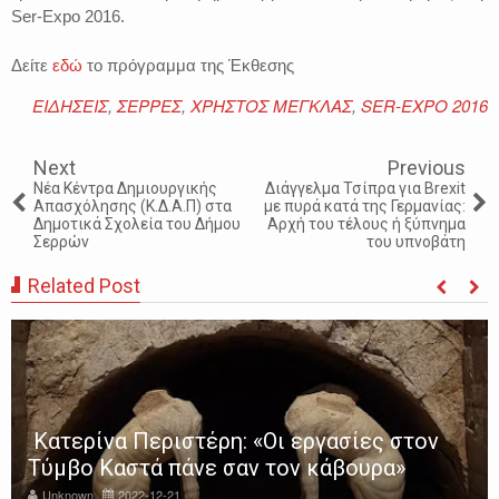
Ser-Expo 2016.
Δείτε
εδώ
το πρόγραμμα της Έκθεσης
ΕΙΔΗΣΕΙΣ
,
ΣΕΡΡΕΣ
,
ΧΡΗΣΤΟΣ ΜΕΓΚΛΑΣ
,
SER-EXPO 2016
Next
Previous
Νέα Κέντρα Δημιουργικής
Διάγγελμα Τσίπρα για Brexit
Απασχόλησης (Κ.Δ.Α.Π) στα
με πυρά κατά της Γερμανίας:
Δημοτικά Σχολεία του Δήμου
Αρχή του τέλους ή ξύπνημα
Σερρών
του υπνοβάτη
Related Post
Κατερίνα Περιστέρη: «Οι εργασίες στον
Τύμβο Καστά πάνε σαν τον κάβουρα»
Unknown
2022-12-21