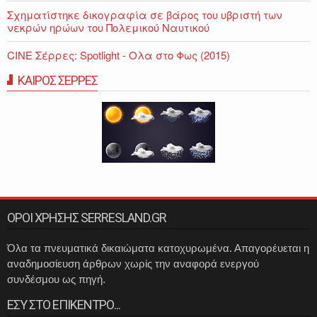
Σχηματίστηκε δικογραφία σε βάρος του υβριστή των
νεκρών ηρώων του Πολεμικού Ναυτικού
CINE Σέρρες: Spotlight - Ολα στο Φως (2015)
ΚΑΙΡΟΣ ΣΕΡΡΕΣ
ΟΡΟΙ ΧΡΗΣΗΣ SERRESLAND.GR
Όλα τα πνευματικά δικαιώματα κατοχυρωμένα. Απαγορέυεται η
αναδημοσίευση άρθρων χωρίς την αναφορά ενεργού
συνδέσμου ως πηγή.
ΕΣΥ ΣΤΟ ΕΠΙΚΕΝΤΡΟ...