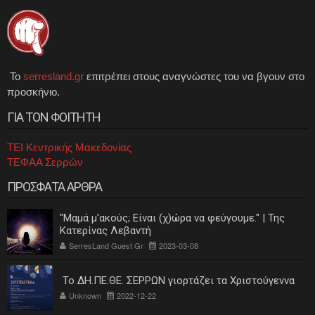
Το
serresland.gr
επιτρέπει στους αναγνώστες του να βγουν στο
προσκήνιο.
ΓΙΑ ΤΟΝ ΦΟΙΤΗΤΗ
ΤΕΙ Κεντρικής Μακεδονίας
ΤΕΦΑΑ Σερρών
ΠΡΟΣΦΑΤΑ ΑΡΘΡΑ
"Μαμά μ'ακούς; Είναι (χ)ώρα να φεύγουμε." | Της
Κατερίνας Λεβαντή
SerresLand Guest Gr
2023-03-08
Το ΔΗ.ΠΕ.ΘΕ. ΣΕΡΡΩΝ γιορτάζει τα Χριστούγεννα
Unknown
2022-12-22