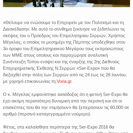
«Θέλουμε να ενώσουμε το Επιχειρείν με τον Πολιτισμό και τη
Διασκέδαση». Με αυτό το σύνθημα ξεκίνησε να ξεδιπλώνει τις
σκέψεις του ο Πρόεδρος του Επιμελητηρίου Σερρών, Χρήστος
Μέγκλας, ο οποίος το μεσημέρι της Πέμπτης υποδέχθηκε στον
3ο όροφο του Επιμελητηριακού Μεγάρου τους εκπροσώπους
των ΜΜΕ στους οποίους και παραχώρησε αναλυτική
Συνέντευξη Τύπου ενόψει και της έναρξης της 2ης Διεθνούς
Επιχειρηματικής Έκθεσης Ν.Σερρών «Ser-Expo» που θα
διεξαχθεί στην πόλη των Σερρών από τις 24 έως τις 26 Ιουνίου,
με χορηγό επικοινωνίας τη
Voria.gr
.
Ο κ. Μέγκλας εμφανίστηκε αισιόδοξος ότι η φετινή Ser-Expo θα
έχει ακόμη περισσότερη δυναμική από την περσινή και ότι οι
επισκέπτες που θα την «τιμήσουν» θα ξεπεράσουν τις 60.000 σε
αριθμό (περσινό καταγεγραμμένο νούμερο).
Φέτος, στα καλαίσθητα περίπτερα της Ser-Expo 2016 θα