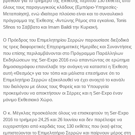
βρεθούν για το τριήμερο της Έκθεσης περίπου 130 εκθέτες από
όλους τους παραγωγικούς κλάδους (Εμπόριο-Υπηρεσίες-
Μεταποίηση), ενώ ιδιαίτερα πλούσιο είναι και το συναυλιακό
πρόγραμμα της Έκθεσης -Αντώνης Ρέμος στα εγκαίνια, Tonis
Sfinos το Σάββατο και Imam Baildi την Κυριακή.
O Πρόεδρος του Επιμελητηρίου Σερρών παρουσίασε διεξοδικά
τις τρεις διαφορετικές Επιχειρηματικές Ημερίδες και Συναντήσεις
που επίσης περιλαμβάνονται στο Πρόγραμμα Παράλληλων
Εκδηλώσεων της Ser-Expo 2016 ενώ απαντώντας σε ερώτημα
δημοσιογράφου επανέλαβε την ανάγκη να καταστεί η Έκθεση
αυτή «Θεσμός» για τον τόπο και μάλιστα επεσήμανε ότι το
Επιμελητήριο Σερρών εξακολουθεί να έχει ανοιχτό το κανάλι
του διαλόγου με όλους τους Φορείς και τα Υπουργεία
προκειμένου να αποκτήσουν οι Σέρρες και η Ser-Expo έναν
μόνιμο Εκθεσιακό Χώρο.
O κ. Μέγκλας προσκάλεσε όλους να επισκεφτούν τη Ser-Expo
2016 το τριήμερο 24,25 και 26 Ιουνίου και δεν παρέλειψε να
ευχαριστήσει από καρδιάς τους 130 εκθέτες που (και) φέτος
εμπιστεύονται το Επιμελητήριο Σερρών και παίρνουν μέρος στη