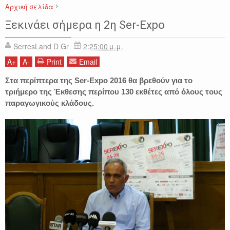
Αρχική σελίδα
ΕΙΔΗΣΕΙΣ
ΣΕΡΡΕΣ
ΧΡΗΣΤΟΣ ΜΕΓΚΛΑΣ
SER-EXPO 2016
Ξεκινάει σήμερα η 2η Ser-Expo
SerresLand D Gr
2:25:00 μ.μ.
A
+
A
-
Print
Email
Στα περίπτερα της Ser-Expo 2016 θα βρεθούν για το
τριήμερο της Έκθεσης περίπου 130 εκθέτες από όλους τους
παραγωγικούς κλάδους.