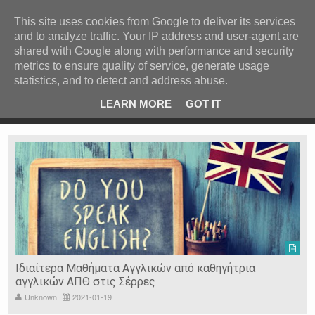
ΚΕΝΤΡΙΚΗ
ΑΝΑ ΚΑΤΗΓΟΡΙΑ
This site uses cookies from Google to deliver its services
and to analyze traffic. Your IP address and user-agent are
ΕΙΔΗΣΕΙΣ
shared with Google along with performance and security
ΑΝΑ ΠΕΡΙΟΧΗ
metrics to ensure quality of service, generate usage
statistics, and to detect and address abuse.
ΠΡΟΣΦΑΤΑ ΝΕΑ
Recent Post
 είδη
Ιερόσυλοι έκλεψαν τάματα από Ιερό Ναό στις Σέρρες
LEARN MORE
GOT IT
"
Ν. ΣΕΡΡΩΝ
Η ΓΗ ΜΑΣ
ΤΥΧΑΙΕΣ
ΑΝΑΡΤΗΣΕΙΣ/ΑΡΘΡΑ
Serres Racing Circuit
Panserraikos FC
Ikaroi B.C.
Ιδιαίτερα Μαθήματα Αγγλικών από καθηγήτρια
αγγλικών ΑΠΘ στις Σέρρες
Unknown
2021-01-19