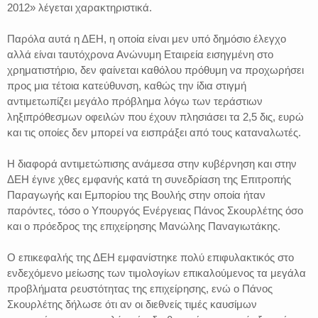
2012» λέγεται χαρακτηριστικά.
Παρόλα αυτά η ΔΕΗ, η οποία είναι μεν υπό δημόσιο έλεγχο
αλλά είναι ταυτόχρονα Ανώνυμη Εταιρεία εισηγμένη στο
χρηματιστήριο, δεν φαίνεται καθόλου πρόθυμη να προχωρήσει
προς μια τέτοια κατεύθυνση, καθώς την ίδια στιγμή
αντιμετωπίζει μεγάλο πρόβλημα λόγω των τεράστιων
ληξιπρόθεσμων οφειλών που έχουν πλησιάσει τα 2,5 δις, ευρώ
και τις οποίες δεν μπορεί να εισπράξει από τους καταναλωτές.
Η διαφορά αντιμετώπισης ανάμεσα στην κυβέρνηση και στην
ΔΕΗ έγινε χθες εμφανής κατά τη συνεδρίαση της Επιτροπής
Παραγωγής και Εμπορίου της Βουλής στην οποία ήταν
παρόντες, τόσο ο Υπουργός Ενέργειας Πάνος Σκουρλέτης όσο
και ο πρόεδρος της επιχείρησης Μανώλης Παναγιωτάκης.
Ο επικεφαλής της ΔΕΗ εμφανίστηκε πολύ επιφυλακτικός στο
ενδεχόμενο μείωσης των τιμολογίων επικαλούμενος τα μεγάλα
προβλήματα ρευστότητας της επιχείρησης, ενώ ο Πάνος
Σκουρλέτης δήλωσε ότι αν οι διεθνείς τιμές καυσίμων