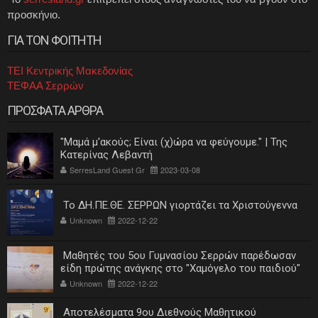
προσκήνιο.
ΓΙΑ ΤΟΝ ΦΟΙΤΗΤΗ
ΤΕΙ Κεντρικής Μακεδονίας
ΤΕΦΑΑ Σερρών
ΠΡΟΣΦΑΤΑ ΑΡΘΡΑ
"Μαμά μ'ακούς; Είναι (χ)ώρα να φεύγουμε." | Της
Κατερίνας Λεβαντή
SerresLand Guest Gr
2023-03-08
Το ΔΗ.ΠΕ.ΘΕ. ΣΕΡΡΩΝ γιορτάζει τα Χριστούγεννα
Unknown
2022-12-22
Μαθητές του 5ου Γυμνασίου Σερρών παρέδωσαν
είδη πρώτης ανάγκης στο "Χαμόγελο του παιδιού"
Unknown
2022-12-22
Αποτελέσματα 9ου Διεθνούς Μαθητικού