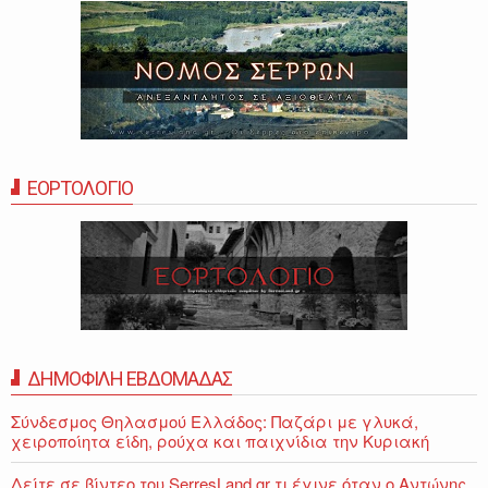
ΕΟΡΤΟΛΟΓΙΟ
ΔΗΜΟΦΙΛΗ ΕΒΔΟΜΑΔΑΣ
Σύνδεσμος Θηλασμού Ελλάδος: Παζάρι με γλυκά,
χειροποίητα είδη, ρούχα και παιχνίδια την Κυριακή
Δείτε σε βίντεο του SerresLand.gr τι έγινε όταν ο Αντώνης