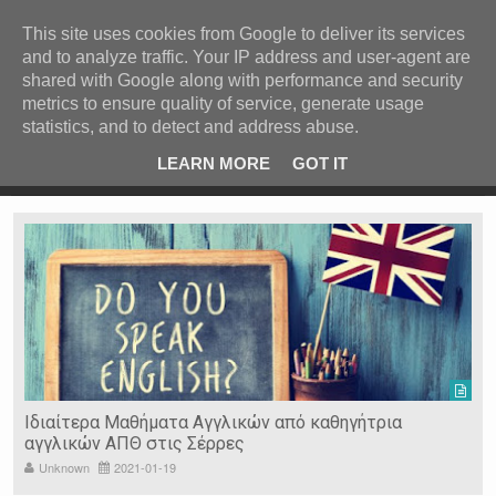
ΚΕΝΤΡΙΚΗ
ΑΝΑ ΚΑΤΗΓΟΡΙΑ
This site uses cookies from Google to deliver its services
and to analyze traffic. Your IP address and user-agent are
ΕΙΔΗΣΕΙΣ
shared with Google along with performance and security
ΑΝΑ ΠΕΡΙΟΧΗ
metrics to ensure quality of service, generate usage
statistics, and to detect and address abuse.
ΠΡΟΣΦΑΤΑ ΝΕΑ
Recent Post
 είδη
Ιερόσυλοι έκλεψαν τάματα από Ιερό Ναό στις Σέρρες
LEARN MORE
GOT IT
"
Ν. ΣΕΡΡΩΝ
Η ΓΗ ΜΑΣ
ΤΥΧΑΙΕΣ
ΑΝΑΡΤΗΣΕΙΣ/ΑΡΘΡΑ
Serres Racing Circuit
Panserraikos FC
Ikaroi B.C.
Ιδιαίτερα Μαθήματα Αγγλικών από καθηγήτρια
αγγλικών ΑΠΘ στις Σέρρες
Unknown
2021-01-19