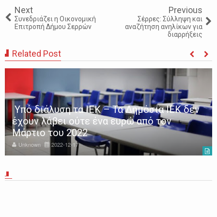
Next
Previous
Συνεδριάζει η Οικονομική
Σέρρες: Σύλληψη και
Επιτροπή Δήμου Σερρών
αναζήτηση ανηλίκων για
διαρρήξεις
Related Post
Υπό διάλυση τα ΙΕΚ – Τα Δημόσια ΙΕΚ δεν
έχουν λάβει ούτε ένα ευρώ από τον
Μάρτιο του 2022
Unknown
2022-12-17