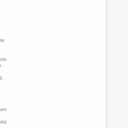
το
τών,
ο
ά.
ουν»
τολή