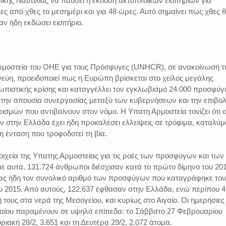
κής Ναυτιλίας να παύσει η έκδοση ακτοπλοϊκών εισιτηρίων για
ς από χθες το μεσημέρι και για 48 ώρες. Αυτό σημαίνει πως χθες 
αν ήδη εκδώσει εισιτήριο.
Αρμοστεία του ΟΗΕ για τους Πρόσφυγες (UNHCR), σε ανακοίνωσή τ
νεύη, προειδοποιεί πως η Ευρώπη βρίσκεται στο χείλος μεγάλης
πιστικής κρίσης και καταγγέλλει τον εγκλωβισμό 24.000 προσφύ
 την απουσία συνεργασίας μεταξύ των κυβερνήσεων και την επιβο
σμών που αντιβαίνουν στον νόμο. Η Υπατη Αρμοστεία τονίζει ότι 
στην Ελλάδα έχει ήδη προκαλέσει ελλείψεις σε τρόφιμα, καταλύμ
η ένταση που τροφοδοτεί τη βία.
οιχεία της Υπατης Αρμοστείας για τις ροές των προσφύγων και των
 αυτά, 131.724 άνθρωποι διέσχισαν κατά το πρώτο δίμηνο του 20
ας ήδη τον συνολικό αριθμό των προσφύγων που καταγράφηκε του
υ 2015. Από αυτούς, 122.637 έφθασαν στην Ελλάδα, ενώ περίπου 
τους στα νερά της Μεσογείου, και κυρίως στο Αιγαίο. Οι ημερήσιες
Αιγαίου παραμένουν σε υψηλά επίπεδα: το Σάββατο 27 Φεβρουαρίου
ριακή 28/2, 3.651 και τη Δευτέρα 29/2, 2.072 άτομα.