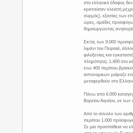
στο ελληνικό έδαφος δεν
κρατούσαν κλειστή μέχρ
συρμός), εξαιτίας των ε
ώρες, ομάδες προσφύγων
δημιουργώντας ανησυχίε
Εκτός των 9.000 προσφύ
λιμάνι του Πειραιά, άλλο
φιλοξενίας και εγκαταστά
πληρότητα), 1.400 στο κ
ενώ 400 περίπου βρίσκον
αστυνομικών μοίραζε εν
μεταφερθούν στο Ελληνι
Πάνω από 6.000 καταγεγ
Βορείου Αιγαίου, εκ των 
Από το σύνολο των αριθ
περίπου 1.000 πρόσφυγε
Σε μια προσπάθεια να ελ