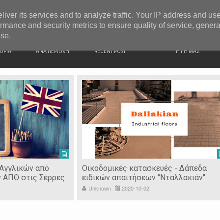
G NEWS
Ιερόσυλοι έκλεψαν τάματα από Ιερό Ναό στις Σέρρες
liver its services and to analyze traffic. Your IP address and us
rmance and security metrics to ensure quality of service, gener
use.
ΙΚΗ
ΕΙΔΗΣΕΙΣ
ΠΡΟΣΦΑΤΑ ΝΕΑ
Ν. ΣΕΡΡΩΝ
ΟΡΙΑ
ΑΝΑ ΠΕΡΙΟΧΗ
RECENT POST
Η ΓΗ ΜΑΣ
 Αγγλικών από
Οικοδομικές κατασκευές - Δάπεδα
ν ΑΠΘ στις Σέρρες
ειδικών απαιτήσεων "Νταλλακιάν"
Unknown
2020-10-02