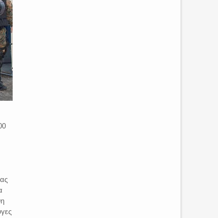
00
τας
α
θη
υγες