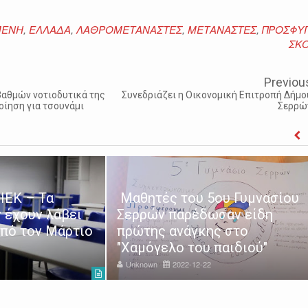
ΜΕΝΗ
,
ΕΛΛΑΔΑ
,
ΛΑΘΡΟΜΕΤΑΝΑΣΤΕΣ
,
ΜΕΤΑΝΑΣΤΕΣ
,
ΠΡΟΣΦΥ
ΣΚΟ
Previou
βαθμών νοτιοδυτικά της
Συνεδριάζει η Οικονομική Επιτροπή Δήμο
οίηση για τσουνάμι
Σερρώ
ΙΕΚ – Τα
Μαθητές του 5ου Γυμνασίου
 έχουν λάβει
Σερρών παρέδωσαν είδη
από τον Μάρτιο
πρώτης ανάγκης στο
"Χαμόγελο του παιδιού"
Unknown
2022-12-22