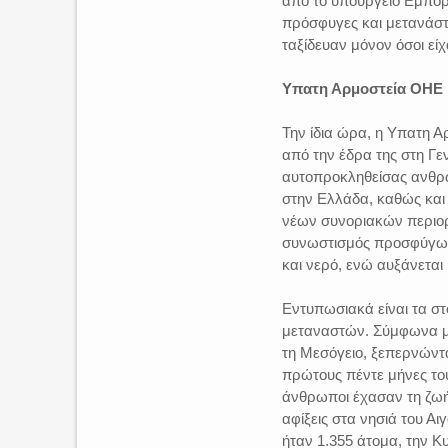
από το υπουργείο Εμπορι
πρόσφυγες και μετανάστε
ταξίδευαν μόνον όσοι είχ
Υπατη Αρμοστεία ΟΗΕ
Την ίδια ώρα, η Υπατη 
από την έδρα της στη Γε
αυτοπροκληθείσας ανθρω
στην Ελλάδα, καθώς και
νέων συνοριακών περιορι
συνωστισμός προσφύγων 
και νερό, ενώ αυξάνεται 
Εντυπωσιακά είναι τα στ
μεταναστών. Σύμφωνα με
τη Μεσόγειο, ξεπερνώντ
πρώτους πέντε μήνες το
άνθρωποι έχασαν τη ζωή 
αφίξεις στα νησιά του 
ήταν 1.355 άτομα, την Κυ