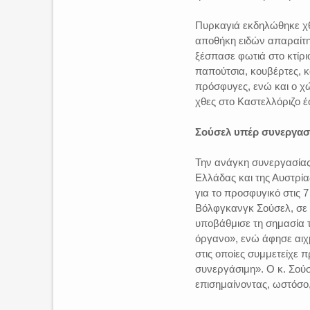
Πυρκαγιά εκδηλώθηκε χθε
αποθήκη ειδών απαραίτητ
ξέσπασε φωτιά στο κτίρ
παπούτσια, κουβέρτες, κ
πρόσφυγες, ενώ και ο χ
χθες στο Καστελλόριζο έ
Σούσελ υπέρ συνεργασ
Την ανάγκη συνεργασία
Ελλάδας και της Αυστρί
για το προσφυγικό στις 
Βόλφγκανγκ Σούσελ, σε 
υποβάθμισε τη σημασία τ
όργανο», ενώ άφησε αιχμ
στις οποίες συμμετείχε 
συνεργάσιμη». Ο κ. Σού
επισημαίνοντας, ωστόσο, 