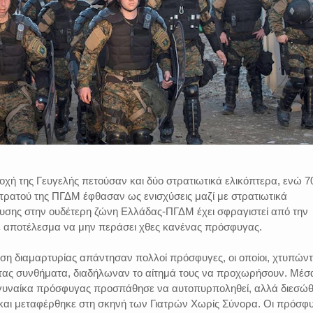
ιοχή της Γευγελής πετούσαν και δύο στρατιωτικά ελικόπτερα, ενώ 7
τρατού της ΠΓΔΜ έφθασαν ως ενισχύσεις μαζί με στρατιωτικά
λευσης στην ουδέτερη ζώνη Ελλάδας-ΠΓΔΜ έχει σφραγιστεί από την
 αποτέλεσμα να μην περάσει χθες κανένας πρόσφυγας.
 διαμαρτυρίας απάντησαν πολλοί πρόσφυγες, οι οποίοι, χτυπών
τας συνθήματα, διαδήλωναν το αίτημά τους να προχωρήσουν. Μέσ
α γυναίκα πρόσφυγας προσπάθησε να αυτοπυρποληθεί, αλλά διεσώ
αι μεταφέρθηκε στη σκηνή των Γιατρών Χωρίς Σύνορα. Οι πρόσφ