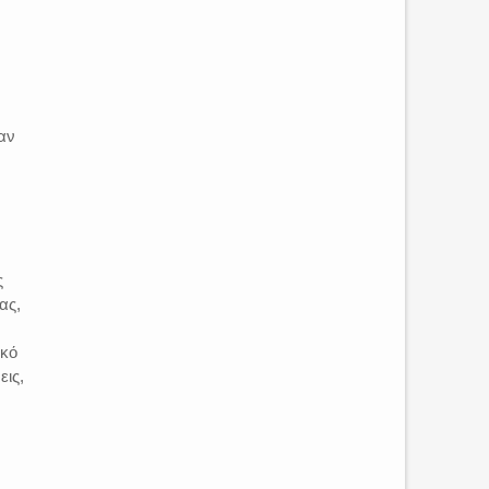
αν
ς
ας,
ικό
εις,