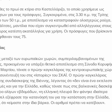
ς το πρωί σε κτίριο στο Καστελλόριζο, το οποίο χρησίμευε ως
ων για τους πρόσφυγες. Συγκεκριμένα, στις 3.30 π.μ. της Τρίτης
ιο των 50 τ.μ., με αποτέλεσμα να καταστραφούν ολοσχερώς ρούχα,
άλτσες, μαντίλια που είχαν συγκεντρωθεί από αλληλέγγυους στους
ώρος κατέστη ακατάλληλος για χρήση. Οι πρόσφυγες που βρίσκοντ
φθαναν τους 75.
ίας
ς μεταξύ των ευρωπαϊκών χωρών, συμπεριλαμβανομένων της
ας, προκειμένου να υπάρξει θετικό αποτέλεσμα στη Σύνοδο Κορυφή
7 Μαρτίου, τόνισε ο πρώην καγκελάριος της κεντροευρωπαϊκής χώρ
συνέντευξή του στις «Ιστορίες» του ΣΚΑΪ. Ο πρώην καγκελάριος
ης συνδιάσκεψης της Βιέννης, λέγοντας ότι «δεν είναι ένα εκτελεστ
ές και για την Ελλάδα, καθώς τόνισε πως στις βαλκανικές διασκέψ
προ ολίγων εβδομάδων, «η ελληνική πλευρά δεν φάνηκε ιδιαίτερα
σελ εξέφρασε την κατανόησή του για την κατάσταση στην Ελλάδα,
ότι «είμαστε στην ίδια βάρκα. Οι αριθμοί πρέπει να κατέβουν».