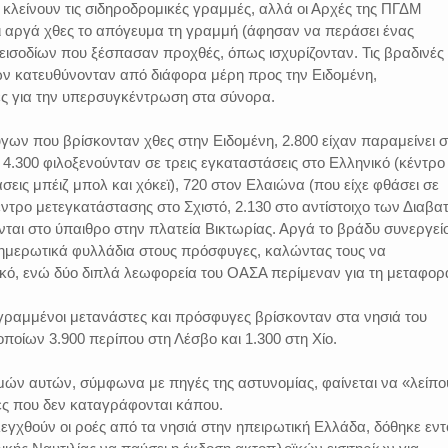
 κλείνουν τις σιδηροδρομικές γραμμές, αλλά οι Αρχές της ΠΓΔΜ
ι αργά χθες το απόγευμα τη γραμμή (άφησαν να περάσει ένας
πεισοδίων που ξέσπασαν προχθές, όπως ισχυρίζονταν. Τις βραδινές
 κατευθύνονταν από διάφορα μέρη προς την Ειδομένη,
ς για την υπερσυγκέντρωση στα σύνορα.
γων που βρίσκονταν χθες στην Ειδομένη, 2.800 είχαν παραμείνει σ
ι 4.300 φιλοξενούνταν σε τρεις εγκαταστάσεις στο Ελληνικό (κέντρο
σεις μπέιζ μπολ και χόκεϊ), 720 στον Ελαιώνα (που είχε φθάσει σε
έντρο μετεγκατάστασης στο Σχιστό, 2.130 στο αντίστοιχο των Διαβα
ται στο ύπαιθρο στην πλατεία Βικτωρίας. Αργά το βράδυ συνεργεί
ημερωτικά φυλλάδια στους πρόσφυγες, καλώντας τους να
κό, ενώ δύο διπλά λεωφορεία του ΟΑΣΑ περίμεναν για τη μεταφορ
ραμμένοι μετανάστες και πρόσφυγες βρίσκονταν στα νησιά του
οποίων 3.900 περίπου στη Λέσβο και 1.300 στη Χίο.
μών αυτών, σύμφωνα με πηγές της αστυνομίας, φαίνεται να «λείπ
ς που δεν καταγράφονται κάπου.
εγχθούν οι ροές από τα νησιά στην ηπειρωτική Ελλάδα, δόθηκε εν