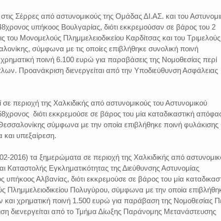
στις Σέρρες από αστυνομικούς της Ομάδας ΔΙ.ΑΣ. και του Αστυνομ
8χρονος υπήκοος Βουλγαρίας, διότι εκκρεμούσαν σε βάρος του 2
ς του Μονομελούς Πλημμελειοδικείου Καρδίτσας και του Τριμελούς
λονίκης, σύμφωνα με τις οποίες επιβλήθηκε συνολική ποινή
χρηματική ποινή 6.100 ευρώ για παραβάσεις της Νομοθεσίας περί
ων. Προανάκριση διενεργείται από την Υποδιεύθυνση Ασφάλειας
 σε περιοχή της Χαλκιδικής από αστυνομικούς του Αστυνομικού
58χρονος διότι εκκρεμούσε σε βάρος του μία καταδικαστική απόφα
 Θεσσαλονίκης σύμφωνα με την οποία επιβλήθηκε ποινή φυλάκισης 
 και υπεξαίρεση.
02-2016) τα ξημερώματα σε περιοχή της Χαλκιδικής από αστυνομικ
ι Καταστολής Εγκληματικότητας της Διεύθυνσης Αστυνομίας
ς υπήκοος Αλβανίας, διότι εκκρεμούσε σε βάρος του μία καταδικασ
 Πλημμελειοδικείου Πολυγύρου, σύμφωνα με την οποία επιβλήθη
ν και χρηματική ποινή 1.500 ευρώ για παράβαση της Νομοθεσίας Π
η διενεργείται από το Τμήμα Δίωξης Παράνομης Μετανάστευσης