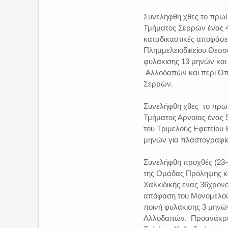
Συνελήφθη χθες το πρωί 
Τμήματος Σερρών ένας 4
καταδικαστικές αποφάσει
Πλημμελειοδικείου Θεσσα
φυλάκισης 13 μηνών και 
Αλλοδαπών και περί Όπλ
Σερρών.
Συνελήφθη χθες το πρωί
Τμήματος Αρναίας ένας 
του Τριμελούς Εφετείου
μηνών για πλαστογραφία
Συνελήφθη προχθές (23-
της Ομάδας Πρόληψης κα
Χαλκιδικής ένας 36χρονο
απόφαση του Μονομελούς
ποινή φυλάκισης 3 μηνώ
Αλλοδαπών. Προανάκρισ