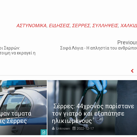
ΑΣΤΥΝΟΜΙΚΑ
,
ΕΙΔΗΣΕΙΣ
,
ΣΕΡΡΕΣ
,
ΣΥΛΛΗΨΕΙΣ
,
ΧΑΛΚΙΔ
Previou
οι Σερρών:
Σοφά Λόγια - Η απληστία του ανθρώπο
οιμη να εκραγεί η
Σέρρες: 44χρονος παρίστανε
ψαν τάματα
τον γιατρό και εξαπάτησε
ις Σέρρες
ηλικιωμένους
Unknown
2022-12-17