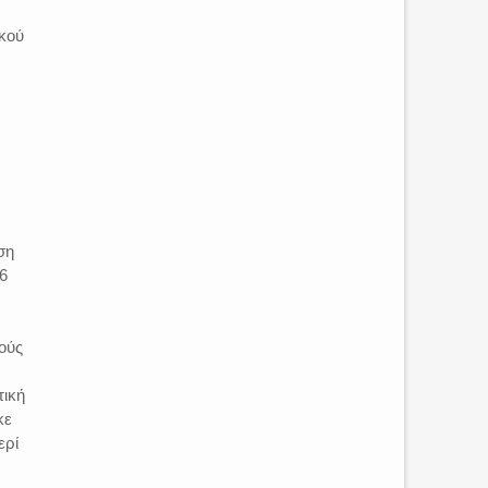
ικού
ση
6
ούς
τική
κε
ερί