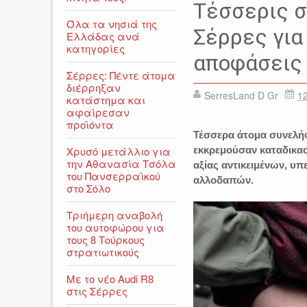
Τέσσερις σ
Όλα τα νησιά της
Σέρρες για
Ελλάδας ανά
κατηγορίες
αποφάσεις
Σέρρες: Πέντε άτομα
διέρρηξαν
SerresLand D Gr
12
κατάστημα και
αφαίρεσαν
προϊόντα
Τέσσερα άτομα συνελήφ
Χρυσό μετάλλιο για
εκκρεμούσαν καταδικασ
την Αθανασία Τσόλα
αξίας αντικειμένων, υ
του Πανσερραϊκού
αλλοδαπών.
στο Σόλο
Τριήμερη αναβολή
του αυτοφώρου για
τους 8 Τούρκους
στρατιωτικούς
Με το νέο Audi R8
στις Σέρρες