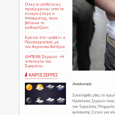
Όλες οι ασθένειες
προέρχονται από το
έντερο έλεγε ο
Ιπποκράτης, ποια
βότανα το
καθαρίζουν;
Εμεινε στο «μηδέν» o
Πανσερραϊκός με
τον Αγροτικό Αστέρα
ΔΗΠΕΘΕ Σερρών: «Η
απολογία του
Σωκράτη»
ΚΑΙΡΟΣ ΣΕΡΡΕΣ
Αναλυτικά:
Συνελήφθη χθες το πρωί
Ηράκλειας Σερρών ένας 
του Τριμελούς Πλημμελε
φυλάκισης 2 ετών για κλ