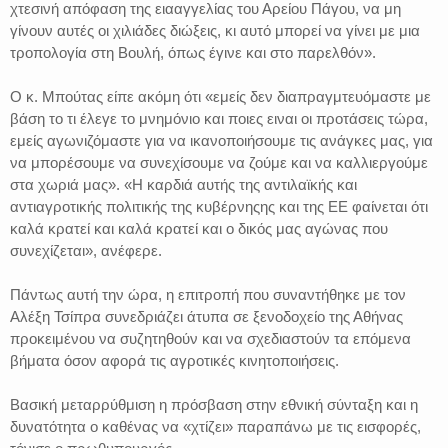
χτεσινή απόφαση της ειααγγελίας του Αρείου Πάγου, να μη
γίνουν αυτές οι χιλιάδες διώξεις, κι αυτό μπορεί να γίνει με μια
τροπολογία στη Βουλή, όπως έγινε και στο παρελθόν».
Ο κ. Μπούτας είπε ακόμη ότι «εμείς δεν διαπραγμτευόμαστε με
βάση το τι έλεγε το μνημόνιο και ποιες ειναι οι προτάσεις τώρα,
εμείς αγωνιζόμαστε για να ικανοποιήσουμε τις ανάγκες μας, για
να μπορέσουμε να συνεχίσουμε να ζούμε και να καλλιεργούμε
στα χωριά μας». «Η καρδιά αυτής της αντιλαϊκής και
αντιαγροτικής πολιτικής της κυβέρνηςης και της ΕΕ φαίνεται ότι
καλά κρατεί και καλά κρατεί και ο δικός μας αγώνας που
συνεχίζεται», ανέφερε.
Πάντως αυτή την ώρα, η επιτροπή που συναντήθηκε με τον
Αλέξη Τσίπρα συνεδριάζει άτυπα σε ξενοδοχείο της Αθήνας
προκειμένου να συζητηθούν και να σχεδιαστούν τα επόμενα
βήματα όσον αφορά τις αγροτικές κινητοποιήσεις.
Βασική μεταρρύθμιση η πρόσβαση στην εθνική σύνταξη και η
δυνατότητα ο καθένας να «χτίζει» παραπάνω με τις εισφορές,