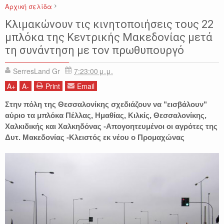
Αρχική σελίδα
ΑΓΡΟΤΙΚΑ
ΕΙΔΗΣΕΙΣ
ΜΑΚΕΔΟΝΙΑ
ΜΠΛΟΚΑ
ΠΡΟΜΑΧΩΝΑΣ
Κλιμακώνουν τις κινητοποιήσεις τους 22
μπλόκα της Κεντρικής Μακεδονίας μετά
τη συνάντηση με τον πρωθυπουργό
SerresLand Gr
7:23:00 μ.μ.
A
+
A
-
Print
Email
Στην πόλη της Θεσσαλονίκης σχεδιάζουν να "εισβάλουν"
αύριο τα μπλόκα Πέλλας, Ημαθίας, Κιλκίς, Θεσσαλονίκης,
Χαλκιδικής και Χαλκηδόνας -Απογοητευμένοι οι αγρότες της
Δυτ. Μακεδονίας -Κλειστός εκ νέου ο Προμαχώνας