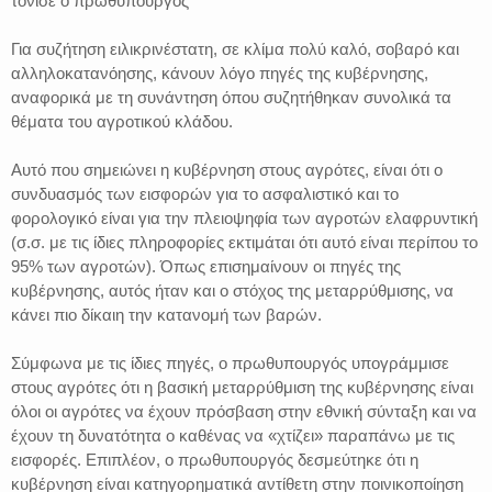
τόνισε ο πρωθυπουργός
Για συζήτηση ειλικρινέστατη, σε κλίμα πολύ καλό, σοβαρό και
αλληλοκατανόησης, κάνουν λόγο πηγές της κυβέρνησης,
αναφορικά με τη συνάντηση όπου συζητήθηκαν συνολικά τα
θέματα του αγροτικού κλάδου.
Αυτό που σημειώνει η κυβέρνηση στους αγρότες, είναι ότι ο
συνδυασμός των εισφορών για το ασφαλιστικό και το
φορολογικό είναι για την πλειοψηφία των αγροτών ελαφρυντική
(σ.σ. με τις ίδιες πληροφορίες εκτιμάται ότι αυτό είναι περίπου το
95% των αγροτών). Όπως επισημαίνουν οι πηγές της
κυβέρνησης, αυτός ήταν και ο στόχος της μεταρρύθμισης, να
κάνει πιο δίκαιη την κατανομή των βαρών.
Σύμφωνα με τις ίδιες πηγές, ο πρωθυπουργός υπογράμμισε
στους αγρότες ότι η βασική μεταρρύθμιση της κυβέρνησης είναι
όλοι οι αγρότες να έχουν πρόσβαση στην εθνική σύνταξη και να
έχουν τη δυνατότητα ο καθένας να «χτίζει» παραπάνω με τις
εισφορές. Επιπλέον, ο πρωθυπουργός δεσμεύτηκε ότι η
κυβέρνηση είναι κατηγορηματικά αντίθετη στην ποινικοποίηση