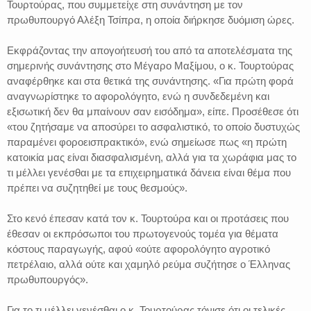
Τουρτούρας, που συμμετείχε στη συνάντηση με τον
πρωθυπουργό Αλέξη Τσίπρα, η οποία διήρκησε δυόμιση ώρες.
Εκφράζοντας την απογοήτευσή του από τα αποτελέσματα της
σημερινής συνάντησης στο Μέγαρο Μαξίμου, ο κ. Τουρτούρας
αναφέρθηκε και στα θετικά της συνάντησης. «Για πρώτη φορά
αναγνωρίστηκε το αφορολόγητο, ενώ η συνδεδεμένη και
εξισωτική δεν θα μπαίνουν σαν εισόδημα», είπε. Προσέθεσε ότι
«του ζητήσαμε να αποσύρει το ασφαλιστικό, το οποίο δυστυχώς
παραμένει φοροεισπρακτικό», ενώ σημείωσε πως «η πρώτη
κατοικία μας είναι διασφαλισμένη, αλλά για τα χωράφια μας το
τι μέλλει γενέσθαι με τα επιχειρηματικά δάνεια είναι θέμα που
πρέπει να συζητηθεί με τους θεσμούς».
Στο κενό έπεσαν κατά τον κ. Τουρτούρα και οι προτάσεις που
έθεσαν οι εκπρόσωποι του πρωτογενούς τομέα για θέματα
κόστους παραγωγής, αφού «ούτε αφορολόγητο αγροτικό
πετρέλαιο, αλλά ούτε και χαμηλό ρεύμα συζήτησε ο Έλληνας
πρωθυπουργός».
Για το τι μέλλει γενέσθαι ο κ. Τουρτούρας τόνισε ότι οι τελικές