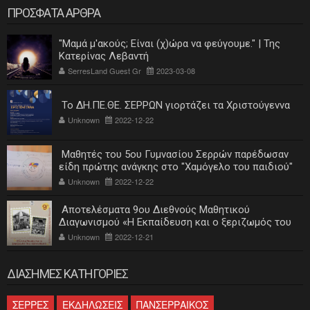
ΠΡΟΣΦΑΤΑ ΑΡΘΡΑ
"Μαμά μ'ακούς; Είναι (χ)ώρα να φεύγουμε." | Της
Κατερίνας Λεβαντή
SerresLand Guest Gr
2023-03-08
Το ΔΗ.ΠΕ.ΘΕ. ΣΕΡΡΩΝ γιορτάζει τα Χριστούγεννα
Unknown
2022-12-22
Μαθητές του 5ου Γυμνασίου Σερρών παρέδωσαν
είδη πρώτης ανάγκης στο "Χαμόγελο του παιδιού"
Unknown
2022-12-22
Αποτελέσματα 9ου Διεθνούς Μαθητικού
Διαγωνισμού «Η Εκπαίδευση και ο ξεριζωμός του
ελληνισμού»
Unknown
2022-12-21
ΔΙΑΣΗΜΕΣ ΚΑΤΗΓΟΡΙΕΣ
ΣΕΡΡΕΣ
ΕΚΔΗΛΩΣΕΙΣ
ΠΑΝΣΕΡΡΑΙΚΟΣ