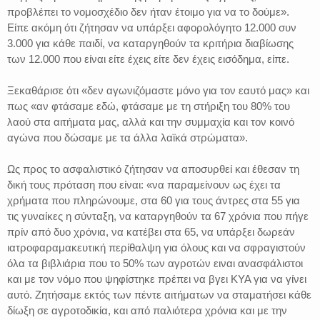
προβλέπει το νομοσχέδιο δεν ήταν έτοιμο για να το δούμε».
Είπε ακόμη ότι ζήτησαν να υπάρξει αφορολόγητο 12.000 συν
3.000 για κάθε παιδί, να καταργηθούν τα κριτήρια διαβίωσης
των 12.000 που είναι είτε έχεις είτε δεν έχεις εισόδημα, είπε.
Ξεκαθάρισε ότι «δεν αγωνιζόμαστε μόνο για τον εαυτό μας» και
πως «αν φτάσαμε εδώ, φτάσαμε με τη στήριξη του 80% του
λαού στα αιτήματα μας, αλλά και την συμμαχία και τον κοινό
αγώνα που δώσαμε με τα άλλα λαϊκά στρώματα».
Ως προς το ασφαλιστικό ζήτησαν να αποσυρθεί και έθεσαν τη
δική τους πρόταση που είναι: «να παραμείνουν ως έχει τα
χρήματα που πληρώνουμε, στα 60 για τους άντρες στα 55 για
τις γυναίκες η σύνταξη, να καταργηθούν τα 67 χρόνια που πήγε
πρίν από δυο χρόνια, να κατέβει στα 65, να υπάρξει δωρεάν
ιατροφαραμακευτική περίθαλψη για όλους και να σφραγιστούν
όλα τα βιβλιάρια που το 50% των αγροτών ειναι ανασφάλιστοι
και με τον νόμο που ψηφίστηκε πρέπει να βγει ΚΥΑ για να γίνει
αυτό. Ζητήσαμε εκτός των πέντε αιτήματων να σταματήσει κάθε
δίωξη σε αγροτοδικία, και από παλιότερα χρόνια και με την