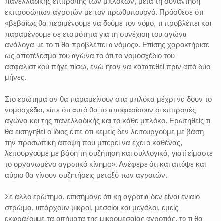
πανελλαδικής επιτροπής των μπλόκων, μετά τη συνάντηση
εκπροσώπων αγροτών με τον πρωθυπουργό. Πρόσθεσε ότι
«βεβαίως θα περιμένουμε να δούμε τον νόμο, τι προβλέπει και
παραμένουμε σε ετοιμότητα για τη συνέχιση του αγώνα
ανάλογα με το τι θα προβλέπει ο νόμος». Επίσης χαρακτήρισε
ως αποτέλεσμα του αγώνα το ότι το νομοσχέδιο του
ασφαλιστικού πήγε πίσω, ενώ ήταν να κατατεθεί πριν από δύο
μήνες.
Στο ερώτημα αν θα παραμείνουν στα μπλόκα μέχρι να δουν το
νομοσχέδιο, είπε ότι αυτό θα το αποφασίσουν οι επιτροπές
αγώνα και της πανελλαδικής και το κάθε μπλόκο. Ερωτηθείς τι
θα εισηγηθεί ο ίδιος είπε ότι «εμείς δεν λειτουργούμε με βάση
την προσωπική άποψη που μπορεί να έχει ο καθένας,
λειτουργούμε με βάση τη συζήτηση και συλλογικά, γιατί είμαστε
το οργανωμένο αγροτικό κίνημα». Ανέφερε ότι και απόψε και
αύριο θα γίνουν συζητήσεις μεταξύ των αγροτών.
Σε άλλο ερώτημα, επισήμανε ότι «η αγροτιά δεν είναι ενιαίο
στρώμα, υπάρχουν μικροί, μεσαίοι και μεγάλοι, εμείς
εκφράζουμε τα αιτήματα της μικρομεσαίας αγροτιάς, το τι θα