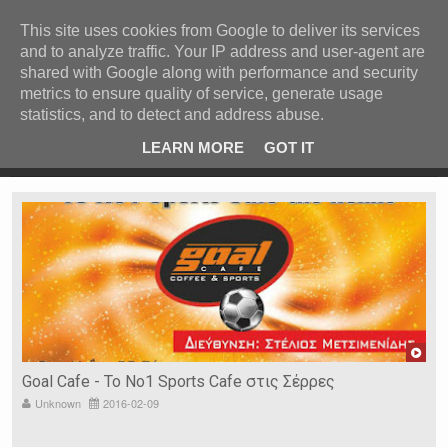
ΚΕΝΤΡΙΚΗ
ΑΝΑ ΚΑΤΗΓΟΡΙΑ
This site uses cookies from Google to deliver its services
and to analyze traffic. Your IP address and user-agent are
ΕΙΔΗΣΕΙΣ
shared with Google along with performance and security
ΑΝΑ ΠΕΡΙΟΧΗ
metrics to ensure quality of service, generate usage
statistics, and to detect and address abuse.
ΠΡΟΣΦΑΤΑ ΝΕΑ
Recent Post
ου από
Στις φυλακές 4 άτομα για οπαδικό επεισόδιο στις
LEARN MORE
GOT IT
Σέρρες
Ν. ΣΕΡΡΩΝ
Η ΓΗ ΜΑΣ
ΤΥΧΑΙΕΣ
ΑΝΑΡΤΗΣΕΙΣ/ΑΡΘΡΑ
Serres Racing Circuit
Panserraikos FC
Ikaroi B.C.
Goal Cafe - Το Νο1 Sports Cafe στις Σέρρες
Unknown
2016-02-09