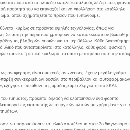
ίσκεται πίσω από το πλακίδιο εκτοξεύει παλμούς λέιζερ που, φτάνο
ικρή ποσότητά του να εκτιναχθεί και να «κολλήσει» στο κατάλληλο
ωμα, όπου σχηματίζεται το προϊόν που τυπώνουμε.
θύνεται κυρίως σε προϊόντα υψηλής τεχνολογίας, όπως για
ική. Σε αυτή την περίπτωση,μπορούν να κατασκευαστούν βιοαισθητ
αράδειγμα, βλαβερών ουσιών για το περιβάλλον. Κάθε βιοαισθητήρ
κό υλικό που ανταποκρίνεται στο κατάλληλο, κάθε φορά, φυσικό ή
 ηλεκτρονικό ή οπτικό κύκλωμα, το οποίο μετατρέπει αυτή την απόκ
όπως αναφέραμε, είναι συσκευές ανίχνευσης, έχουν μεγάλη γκάμα
παρξη συγκεκριμένων ουσιών στο περιβάλλον και φυτοφαρμάκω
, εξήγησε η υπεύθυνη της ομάδας,κυρία Ζεργιώτη στο ΣΚΑΙ.
 του τμήματος, πρόκειται δηλαδή να υλοποιήσουν ένα φορητό
λειτουργεί ως εκτυπωτής λειτουργικών υλικών με χρήση laser για τ
στημάτων.
σισαν να παρουσιάσουν το τελικό αποτέλεσμα στον 3ο διαγωνισμό 