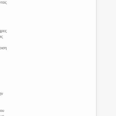
ντας
ήρες
ας
ριση
ν
ην
του