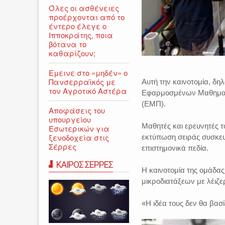
Όλες οι ασθένειες
προέρχονται από το
έντερο έλεγε ο
Ιπποκράτης, ποια
βότανα το
καθαρίζουν;
Εμεινε στο «μηδέν» o
Πανσερραϊκός με
Αυτή την καινοτομία, δη
τον Αγροτικό Αστέρα
Εφαρμοσμένων Μαθηματι
(ΕΜΠ).
Αποφάσεις του
υπουργείου
Μαθητές και ερευνητές τ
Εσωτερικών για
ξενοδοχεία στις
εκτύπωση σειράς συσκευ
Σέρρες
επιστημονικά πεδία.
ΚΑΙΡΟΣ ΣΕΡΡΕΣ
Η καινοτομία της ομάδα
μικροδιατάξεων με λέιζε
«Η ιδέα τους δεν θα βασ