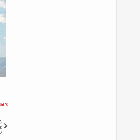
lets
s
ε
υ