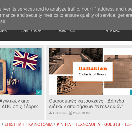
G NEWS
Ιερόσυλοι έκλεψαν τάματα από Ιερό Ναό στις Σέρρες
liver its services and to analyze traffic. Your IP address and us
rmance and security metrics to ensure quality of service, gener
use.
ΙΚΗ
ΕΙΔΗΣΕΙΣ
ΠΡΟΣΦΑΤΑ ΝΕΑ
Ν. ΣΕΡΡΩΝ
ΟΡΙΑ
ΑΝΑ ΠΕΡΙΟΧΗ
RECENT POST
Η ΓΗ ΜΑΣ
 Αγγλικών από
Οικοδομικές κατασκευές - Δάπεδα
ν ΑΠΘ στις Σέρρες
ειδικών απαιτήσεων "Νταλλακιάν"
Unknown
2020-10-02
Σ
ΕΠΙΣΤΗΜΗ
ΚΑΙΝΟΤΟΜΙΑ
ΚΙΝΗΤΑ
ΤΕΧΝΟΛΟΓΙΑ
GUESTS
Tabl