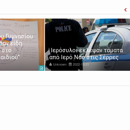
υ Γυμνασίου
σαν είδη
 στο
Ιερόσυλοι έκλεψαν τάματα
αιδιού"
από Ιερό Ναό στις Σέρρες
Unknown
2022-12-21