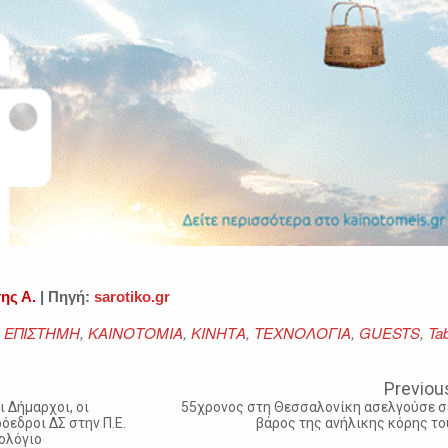
ης Α.
| Πηγή:
sarotiko.gr
ΕΠΙΣΤΗΜΗ
,
ΚΑΙΝΟΤΟΜΙΑ
,
ΚΙΝΗΤΑ
,
ΤΕΧΝΟΛΟΓΙΑ
,
GUESTS
,
Tab
Previou
ι Δήμαρχοι, οι
55χρονος στη Θεσσαλονίκη ασελγούσε σ
όεδροι ΔΣ στην Π.Ε.
βάρος της ανήλικης κόρης το
θολόγιο