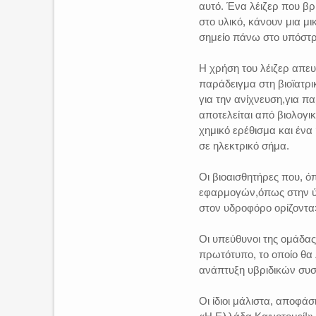
αυτό. Ένα λέιζερ που βρ
στο υλικό, κάνουν μια μ
σημείο πάνω στο υπόστρ
Η χρήση του λέιζερ απευ
παράδειγμα στη βιοϊατρ
για την ανίχνευση,για π
αποτελείται από βιολογι
χημικό ερέθισμα και ένα
σε ηλεκτρικό σήμα.
Οι βιοαισθητήρες που, 
εφαρμογών,όπως στην ύ
στον υδροφόρο ορίζοντα»
Οι υπεύθυνοι της ομάδας
πρωτότυπο, το οποίο θα 
ανάπτυξη υβριδικών συ
Οι ίδιοι μάλιστα, αποφά