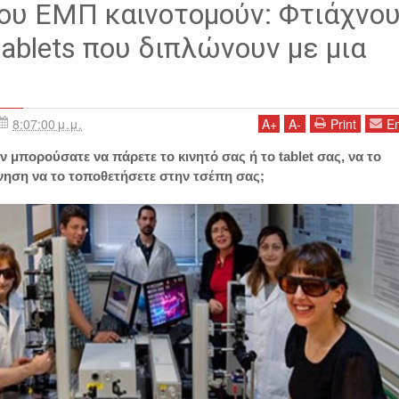
ου ΕΜΠ καινοτομούν: Φτιάχνο
tablets που διπλώνουν με μια
8:07:00 μ.μ.
A
+
A
-
Print
Em
 μπορούσατε να πάρετε το κινητό σας ή το tablet σας, να το
ίνηση να το τοποθετήσετε στην τσέπη σας;