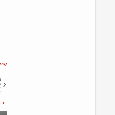
ΡΩΝ
s
ν
α
η