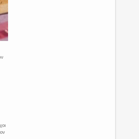
ων
χοι
τον