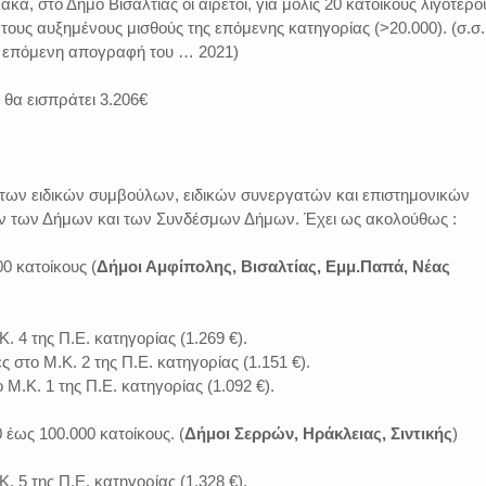
α, στο Δήμο Βισαλτίας οι αιρετοί, για μόλις 20 κατοίκους λιγότερο
ους αυξημένους μισθούς της επόμενης κατηγορίας (>20.000). (σ.σ.
ν επόμενη απογραφή του … 2021)
θα εισπράτει 3.206€
 των ειδικών συμβούλων, ειδικών συνεργατών και επιστημονικών
ν των Δήμων και των Συνδέσμων Δήμων. Έχει ως ακολούθως :
00 κατοίκους (
Δήμοι Αμφίπολης, Βισαλτίας, Εμμ.Παπά, Νέας
Κ. 4 της Π.Ε. κατηγορίας (1.269 €).
 στο Μ.Κ. 2 της Π.Ε. κατηγορίας (1.151 €).
το Μ.Κ. 1 της Π.Ε. κατηγορίας (1.092 €).
 έως 100.000 κατοίκους. (
Δήμοι Σερρών, Ηράκλειας, Σιντικής
)
Κ. 5 της Π.Ε. κατηγορίας (1.328 €).