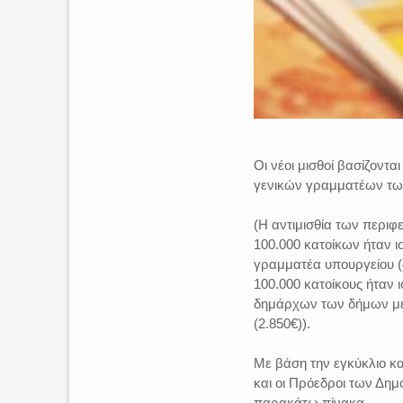
Οι νέοι μισθοί βασίζοντ
γενικών γραμματέων των
(Η αντιμισθία των περι
100.000 κατοίκων ήταν 
γραμματέα υπουργείου (
100.000 κατοίκους ήταν
δημάρχων των δήμων με
(2.850€)).
Με βάση την εγκύκλιο κα
και οι Πρόεδροι των Δη
παρακάτω πίνακα