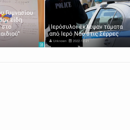
υ Γυμνασίου
σαν είδη
 στο
Ιερόσυλοι έκλεψαν τάματα
αιδιού"
από Ιερό Ναό στις Σέρρες
Unknown
2022-12-21