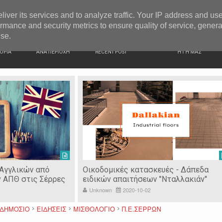
G NEWS
Ιερόσυλοι έκλεψαν τάματα από Ιερό Ναό στις Σέρρες
liver its services and to analyze traffic. Your IP address and us
rmance and security metrics to ensure quality of service, gener
use.
ΙΚΗ
ΕΙΔΗΣΕΙΣ
ΠΡΟΣΦΑΤΑ ΝΕΑ
Ν. ΣΕΡΡΩΝ
ΟΡΙΑ
ΑΝΑ ΠΕΡΙΟΧΗ
RECENT POST
Η ΓΗ ΜΑΣ
 Αγγλικών από
Οικοδομικές κατασκευές - Δάπεδα
ν ΑΠΘ στις Σέρρες
ειδικών απαιτήσεων "Νταλλακιάν"
Unknown
2020-10-02
ΔΗΜΟΣΙΟ
ΕΙΔΗΣΕΙΣ
ΜΙΣΘΟΛΟΓΙΟ
Π.Ε.ΣΕΡΡΩΝ