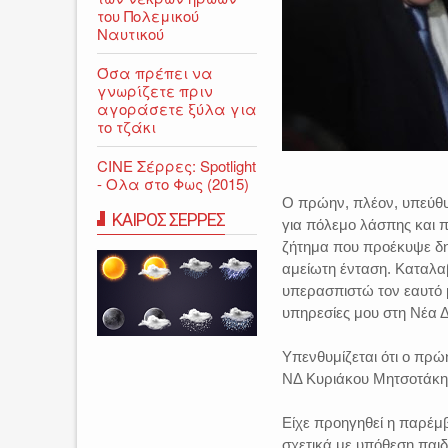
του Πολεμικού
Ναυτικού
Όσα πρέπει να
γνωρίζετε πριν
αγοράσετε ξύλα για
το τζάκι
CINE Σέρρες: Spotlight
- Ολα στο Φως (2015)
Ο πρώην, πλέον, υπεύθυν
ΚΑΙΡΟΣ ΣΕΡΡΕΣ
για πόλεμο λάσπης και π
ζήτημα που προέκυψε δη
αμείωτη ένταση. Καταλαβ
υπερασπιστώ τον εαυτό 
υπηρεσίες μου στη Νέα 
Υπενθυμίζεται ότι ο πρώ
ΝΔ Κυριάκου Μητσοτάκη
Είχε προηγηθεί η παρέμβ
σχετικά με υπόθεση παιδ