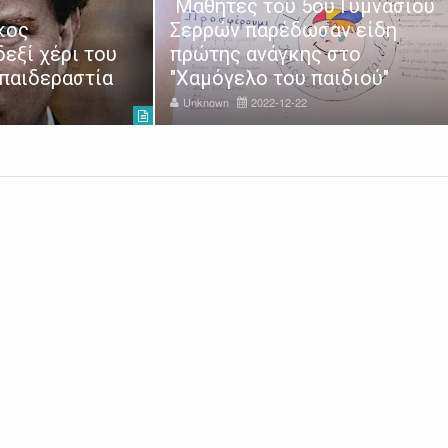
Μαθητές του 5ου Γυμνασίου
κος
Σερρών παρέδωσαν είδη
δεξί χέρι του
πρώτης ανάγκης στο
 παιδεραστία
"Χαμόγελο του παιδιού"
Unknown
2022-12-22