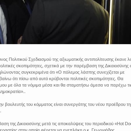
ος Πολιτικού Σχεδιασμού της αξιωματικής αντιπολίτευσης έκανε λ
ολιτικές σκοπιμότητες, σχετικά με την παρέμβαση της Δικαιοσύνης 
λώνοντας συγκεκριμένα ότι «Ο πόλεμος λάσπης συνεχίζεται με
αίνω ότι πίσω από αυτό κρύβονται πολιτικές σκοπιμότητες. Θα
μου με όλα τα νόμιμα μέσα και θα σταματήσω άμεσα να παρέχω τι
Δημοκρατία»..
ην βουλευτής του κόμματος είναι συνεργάτης του νέου προέδρου τη
.
αση της Δικαιοσύνης μετά τις αποκαλύψεις του περιοδικού «Hot Do
εραστίας στην οποία φέρεται να ενεπλάκη ο κ. Γεωργιάδης.