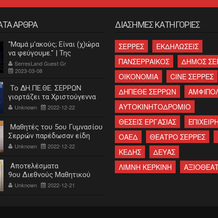
ΑΤΑ ΑΡΘΡΑ
ΔΙΑΣΗΜΕΣ ΚΑΤΗΓΟΡΙΕΣ
"Μαμά μ'ακούς; Είναι (χ)ώρα
ΣΕΡΡΕΣ
ΕΚΔΗΛΩΣΕΙΣ
να φεύγουμε." | Της
ΠΑΝΣΕΡΡΑΙΚΟΣ
ΔΗΜΟΣ ΣΕ
Κατερίνας Λεβαντή
SerresLand Guest Gr
2023-03-08
ΟΙΚΟΝΟΜΙΑ
CINE ΣΕΡΡΕΣ
Το ΔΗ.ΠΕ.ΘΕ. ΣΕΡΡΩΝ
ΔΗΠΕΘΕ ΣΕΡΡΩΝ
ΑΜΦΙΠΟ
γιορτάζει τα Χριστούγεννα
ΑΥΤΟΚΙΝΗΤΟΔΡΟΜΙΟ
Unknown
2022-12-22
ΘΕΣΕΙΣ ΕΡΓΑΣΙΑΣ
ΕΠΙΧΕΙΡΗ
Μαθητές του 5ου Γυμνασίου
Σερρών παρέδωσαν είδη
ΟΑΕΔ
ΘΕΑΤΡΟ ΣΕΡΡΕΣ
πρώτης ανάγκης στο
Unknown
2022-12-22
ΚΕΔΗΣ
ΔΕΥΑΣ
"Χαμόγελο του παιδιού"
Αποτελέσματα
ΛΙΜΝΗ ΚΕΡΚΙΝΗ
ΑΞΙΟΘΕΑ
9ου Διεθνούς Μαθητικού
Διαγωνισμού «Η Εκπαίδευση
Unknown
2022-12-21
και ο ξεριζωμός του
ελληνισμού»