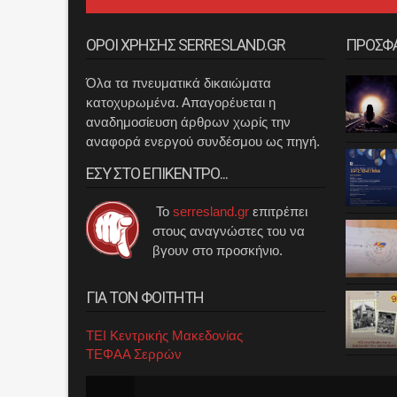
ΟΡΟΙ ΧΡΗΣΗΣ SERRESLAND.GR
ΠΡΟΣΦ
Όλα τα πνευματικά δικαιώματα
κατοχυρωμένα. Απαγορέυεται η
αναδημοσίευση άρθρων χωρίς την
αναφορά ενεργού συνδέσμου ως πηγή.
ΕΣΥ ΣΤΟ ΕΠΙΚΕΝΤΡΟ...
Το
serresland.gr
επιτρέπει
στους αναγνώστες του να
βγουν στο προσκήνιο.
ΓΙΑ ΤΟΝ ΦΟΙΤΗΤΗ
ΤΕΙ Κεντρικής Μακεδονίας
ΤΕΦΑΑ Σερρών