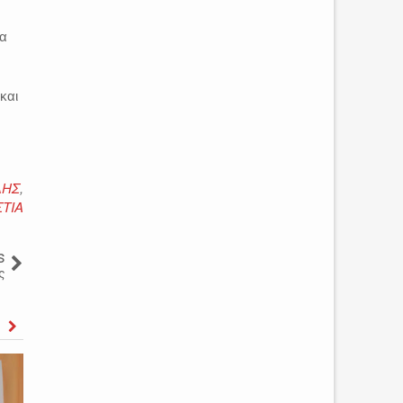
ία
και
ΔΗΣ
,
ΤΙΑ
s
ς