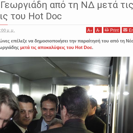
ΗΤΣΟΤΑΚΗΣ
ΝΕΑ ΔΗΜΟΚΡΑΤΙΑ
ΝΙΚΟΣ ΓΕΩΡΓΙΑΔΗΣ
ΠΑΙΔΕΡΑΣΤΙΑ
Γεωργιάδη από τη ΝΔ μετά τι
ς του Hot Doc
:00 μ.μ.
A
+
A
-
Print
Em
νες επέλεξε να δημοσιοποιήσει την παραίτησή του από τη Νέ
εωργιάδης
μετά τις αποκαλύψεις του Hot Doc
.