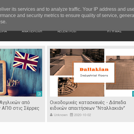
G NEWS
Ιερόσυλοι έκλεψαν τάματα από Ιερό Ναό στις Σέρρες
liver its services and to analyze traffic. Your IP address and us
rmance and security metrics to ensure quality of service, gener
use.
ΙΚΗ
ΕΙΔΗΣΕΙΣ
ΠΡΟΣΦΑΤΑ ΝΕΑ
Ν. ΣΕΡΡΩΝ
ΟΡΙΑ
ΑΝΑ ΠΕΡΙΟΧΗ
RECENT POST
Η ΓΗ ΜΑΣ
 Αγγλικών από
Οικοδομικές κατασκευές - Δάπεδα
ν ΑΠΘ στις Σέρρες
ειδικών απαιτήσεων "Νταλλακιάν"
Unknown
2020-10-02