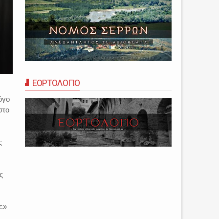
ΕΟΡΤΟΛΟΓΙΟ
όγο
στο
ς
ς
c»