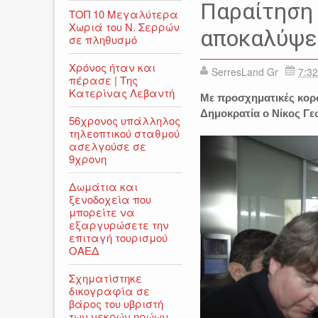
ΕΙΔΗΣΕΙΣ
ΚΥΡΙΑΚΟΣ Μ
Παραίτηση 
ΤΟΠ 10 Μεγαλύτερα
Χωριά του Ν. Σερρών
αποκαλύψει
σε πληθυσμό
Χρόνος ήταν και
SerresLand Gr
7:32
πέρασε | Της
Κατερίνας Λεβαντή
Mε προσχηματικές κορώ
Δημοκρατία ο Νίκος Γ
56χρονος υπάλληλος
τηλεοπτικού σταθμού
ασελγούσε σε
9χρονη
Δωμάτια και
ξενοδοχεία που
μπορείτε να
εξαργυρώσετε την
επιταγή τουρισμού
ΟΑΕΔ
Σχηματίστηκε
δικογραφία σε
βάρος του υβριστή
των νεκρών ηρώων