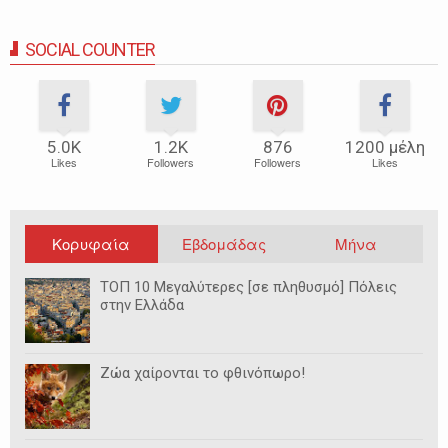
SOCIAL COUNTER
5.0Κ
1.2Κ
876
1200 μέλη
Likes
Followers
Followers
Likes
Κορυφαία
Εβδομάδας
Μήνα
ΤΟΠ 10 Μεγαλύτερες [σε πληθυσμό] Πόλεις
στην Ελλάδα
Ζώα χαίρονται το φθινόπωρο!