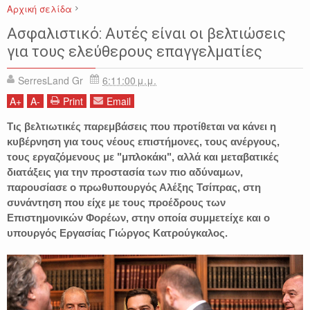
Αρχική σελίδα
ΑΣΦΑΛΙΣΤΙΚΟ
ΕΙΔΗΣΕΙΣ
ΕΛΕΥΘΕΡΟΙ ΕΠΑΓΓΕΛΜΑΤΙΕΣ
Ασφαλιστικό: Αυτές είναι οι βελτιώσεις
ΕΛΛΑΔΑ
για τους ελεύθερους επαγγελματίες
SerresLand Gr
6:11:00 μ.μ.
A
+
A
-
Print
Email
Τις βελτιωτικές παρεμβάσεις που προτίθεται να κάνει η
κυβέρνηση για τους νέους επιστήμονες, τους ανέργους,
τους εργαζόμενους με "μπλοκάκι", αλλά και μεταβατικές
διατάξεις για την προστασία των πιο αδύναμων,
παρουσίασε ο πρωθυπουργός Αλέξης Τσίπρας, στη
συνάντηση που είχε με τους προέδρους των
Επιστημονικών Φορέων, στην οποία συμμετείχε και ο
υπουργός Εργασίας Γιώργος Κατρούγκαλος.