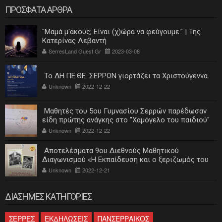
ΠΡΟΣΦΑΤΑ ΑΡΘΡΑ
"Μαμά μ'ακούς; Είναι (χ)ώρα να φεύγουμε." | Της
Κατερίνας Λεβαντή
SerresLand Guest Gr
2023-03-08
Το ΔΗ.ΠΕ.ΘΕ. ΣΕΡΡΩΝ γιορτάζει τα Χριστούγεννα
Unknown
2022-12-22
Μαθητές του 5ου Γυμνασίου Σερρών παρέδωσαν
είδη πρώτης ανάγκης στο "Χαμόγελο του παιδιού"
Unknown
2022-12-22
Αποτελέσματα 9ου Διεθνούς Μαθητικού
Διαγωνισμού «Η Εκπαίδευση και ο ξεριζωμός του
ελληνισμού»
Unknown
2022-12-21
ΔΙΑΣΗΜΕΣ ΚΑΤΗΓΟΡΙΕΣ
ΣΕΡΡΕΣ
ΕΚΔΗΛΩΣΕΙΣ
ΠΑΝΣΕΡΡΑΙΚΟΣ