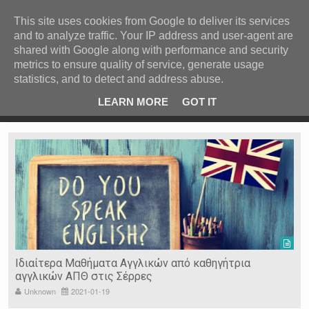
ΚΕΝΤΡΙΚΗ
ΑΝΑ ΚΑΤΗΓΟΡΙΑ
This site uses cookies from Google to deliver its services
and to analyze traffic. Your IP address and user-agent are
ΕΙΔΗΣΕΙΣ
shared with Google along with performance and security
ΑΝΑ ΠΕΡΙΟΧΗ
metrics to ensure quality of service, generate usage
statistics, and to detect and address abuse.
ΠΡΟΣΦΑΤΑ ΝΕΑ
Recent Post
 είδη
Ιερόσυλοι έκλεψαν τάματα από Ιερό Ναό στις Σέρρες
LEARN MORE
GOT IT
"
Ν. ΣΕΡΡΩΝ
Η ΓΗ ΜΑΣ
ΤΥΧΑΙΕΣ
ΑΝΑΡΤΗΣΕΙΣ/ΑΡΘΡΑ
Serres Racing Circuit
Panserraikos FC
Ikaroi B.C.
Ιδιαίτερα Μαθήματα Αγγλικών από καθηγήτρια
αγγλικών ΑΠΘ στις Σέρρες
Unknown
2021-01-19