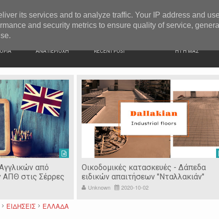
G NEWS
Ιερόσυλοι έκλεψαν τάματα από Ιερό Ναό στις Σέρρες
liver its services and to analyze traffic. Your IP address and us
rmance and security metrics to ensure quality of service, gener
use.
ΙΚΗ
ΕΙΔΗΣΕΙΣ
ΠΡΟΣΦΑΤΑ ΝΕΑ
Ν. ΣΕΡΡΩΝ
ΟΡΙΑ
ΑΝΑ ΠΕΡΙΟΧΗ
RECENT POST
Η ΓΗ ΜΑΣ
 Αγγλικών από
Οικοδομικές κατασκευές - Δάπεδα
ν ΑΠΘ στις Σέρρες
ειδικών απαιτήσεων "Νταλλακιάν"
Unknown
2020-10-02
ΕΙΔΗΣΕΙΣ
ΕΛΛΑΔΑ