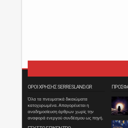
ΟΡΟΙ ΧΡΗΣΗΣ SERRESLAND.GR
ΠΡΟΣΦ
Όλα τα πνευματικά δικαιώματα
κατοχυρωμένα. Απαγορέυεται η
αναδημοσίευση άρθρων χωρίς την
αναφορά ενεργού συνδέσμου ως πηγή.