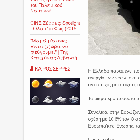
του Πολεμικού
Ναυτικού
CINE Σέρρες: Spotlight
- Ολα στο Φως (2015)
"Μαμά μ'ακούς;
Είναι (χ)ώρα να
φεύγουμε." | Της
Κατερίνας Λεβαντή
ΚΑΙΡΟΣ ΣΕΡΡΕΣ
Η Ελλάδα παραμένει πρω
ανεργία των νέων, η οπο
αντίστοιχα, με στοιχεία,
Τα μικρότερα ποσοστά αν
Συνολικά, στην Ευρώζων
σχέση με 10,6% τον Οκτώ
Ευρωπαϊκής Ένωσης, τα 
Πηγή: real.gr