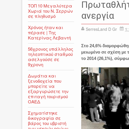
Πρωταθλήτ
ΤΟΠ 10 Μεγαλύτερα
Χωριά του Ν. Σερρών
ανεργία
σε πληθυσμό
Χρόνος ήταν και
SerresLand D Gr
1:
πέρασε | Της
Κατερίνας Λεβαντή
Στο 24,6% διαμορφώθηκ
56χρονος υπάλληλος
μειωμένο σε σχέση με τ
τηλεοπτικού σταθμού
το 2014 (26,1%), σύμφω
ασελγούσε σε
9χρονη
Δωμάτια και
ξενοδοχεία που
μπορείτε να
εξαργυρώσετε την
επιταγή τουρισμού
ΟΑΕΔ
Σχηματίστηκε
δικογραφία σε
βάρος του υβριστή
των νεκρών ηρώων