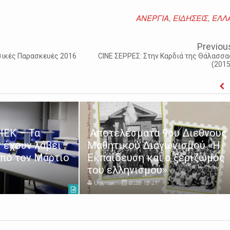
ΑΝΕΡΓΙΑ
,
ΕΙΔΗΣΕΙΣ
,
ΕΛΛ
Previou
ικές Παρασκευές 2016
CINE ΣΕΡΡΕΣ: Στην Καρδιά της Θάλασσα
(2015
ΙΕΚ – Τα
Αποτελέσματα 9ου Διεθνούς
 έχουν λάβει
Μαθητικού Διαγωνισμού «Η
από τον Μάρτιο
Εκπαίδευση και ο ξεριζωμός
του ελληνισμού»
Unknown
2022-12-21