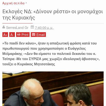
Αρχική σελίδα
ΕΙΔΗΣΕΙΣ
ΕΚΛΟΓΕΣ
ΕΛΛΑΔΑ
ΚΥΡΙΑΚΟΣ ΜΗΤΣΟΤΑΚΗΣ
Εκλογές ΝΔ: «Δίνουν ρέστα» οι μονομάχοι
ΝΕΑ ΔΗΜΟΚΡΑΤΙΑ
ΣΕΡΡΕΣ
της Κυριακής
SerresLand Gr
7:40:00 μ.μ.
A
+
A
-
Print
Email
«Το παιδί δεν κάνει», ήταν η απαξιωτική φράση κατά του
πρωθυπουργού που χρησιμοποίησε ο Ευάγγελος
Μεϊμαράκης -«Δεν θα είμαστε το πολιτικό δεκανίκι του κ.
Τσίπρα -Με τον ΣΥΡΙΖΑ μας χωρίζει ιδεολογική άβυσσος»,
τονίζει ο Κυριάκος Μητσοτάκης