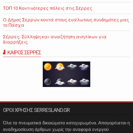
ΤΟΠ 10 Κοντινότερες πόλεις στις Σέρρες
Ο Δήμος Σερρών κοντά στους ευάλωτους συνδημότες μας
το Πάσχα
Σέρρες: Σύλληψη και αναζήτηση ανηλίκων για
διαρρήξεις
ΚΑΙΡΟΣ ΣΕΡΡΕΣ
ΟΡΟΙ ΧΡΗΣΗΣ SERRESLAND.GR
Όλα τα πνευματικά δικαιώματα κατοχυρωμένα. Απαγορέυεται η
αναδημοσίευση άρθρων χωρίς την αναφορά ενεργού