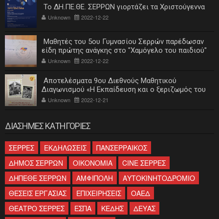
Το ΔΗ.ΠΕ.ΘΕ. ΣΕΡΡΩΝ γιορτάζει τα Χριστούγεννα
Unknown
2022-12-22
Μαθητές του 5ου Γυμνασίου Σερρών παρέδωσαν
είδη πρώτης ανάγκης στο "Χαμόγελο του παιδιού"
Unknown
2022-12-22
Αποτελέσματα 9ου Διεθνούς Μαθητικού
Διαγωνισμού «Η Εκπαίδευση και ο ξεριζωμός του
ελληνισμού»
Unknown
2022-12-21
ΔΙΑΣΗΜΕΣ ΚΑΤΗΓΟΡΙΕΣ
ΣΕΡΡΕΣ
ΕΚΔΗΛΩΣΕΙΣ
ΠΑΝΣΕΡΡΑΙΚΟΣ
ΔΗΜΟΣ ΣΕΡΡΩΝ
ΟΙΚΟΝΟΜΙΑ
CINE ΣΕΡΡΕΣ
ΔΗΠΕΘΕ ΣΕΡΡΩΝ
ΑΜΦΙΠΟΛΗ
ΑΥΤΟΚΙΝΗΤΟΔΡΟΜΙΟ
ΘΕΣΕΙΣ ΕΡΓΑΣΙΑΣ
ΕΠΙΧΕΙΡΗΣΕΙΣ
ΟΑΕΔ
ΘΕΑΤΡΟ ΣΕΡΡΕΣ
ΕΣΠΑ
ΚΕΔΗΣ
ΔΕΥΑΣ