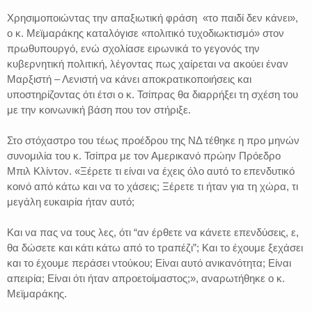
Χρησιμοποιώντας την απαξιωτική φράση «το παιδί δεν κάνει»,
ο κ. Μεϊμαράκης καταλόγισε «πολιτικό τυχοδιωκτισμό» στον
πρωθυπουργό, ενώ σχολίασε ειρωνικά το γεγονός την
κυβερνητική πολιτική, λέγοντας πως χαίρεται να ακούει έναν
Μαρξιστή – Λενιστή να κάνει αποκρατικοποιήσεις και
υποστηρίζοντας ότι έτσι ο κ. Τσίπρας θα διαρρήξει τη σχέση του
με την κοινωνική βάση που τον στήριξε.
Στο στόχαστρο του τέως προέδρου της ΝΔ τέθηκε η προ μηνών
συνομιλία του κ. Τσίπρα με τον Αμερικανό πρώην Πρόεδρο
Μπιλ Κλίντον. «Ξέρετε τι είναι να έχεις όλο αυτό το επενδυτικό
κοινό από κάτω και να το χάσεις; Ξέρετε τι ήταν για τη χώρα, τι
μεγάλη ευκαιρία ήταν αυτό;
Και να πας να τους λες, ότι “αν έρθετε να κάνετε επενδύσεις, ε,
θα δώσετε και κάτι κάτω από το τραπέζι”; Και το έχουμε ξεχάσει
και το έχουμε περάσει ντούκου; Είναι αυτό ανικανότητα; Είναι
απειρία; Είναι ότι ήταν απροετοίμαστος;», αναρωτήθηκε ο κ.
Μεϊμαράκης.