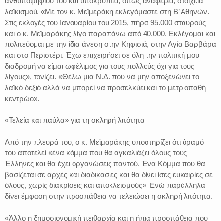
ανθυποψηφίου του και υποκρύπτει, όπως αναφέρει, στοιχεία
λαϊκισμού. «Με τον κ. Μεϊμεράκη εκλεγόμαστε στη Β’ Αθηνών.
Στις εκλογές του Ιανουαρίου του 2015, πήρα 95.000 σταυρούς
και ο κ. Μεϊμαράκης λίγο παραπάνω από 40.000. Εκλέγομαι και
πολιτεύομαι με την ίδια άνεση στην Κηφισιά, στην Αγία Βαρβάρα
και στο Περιστέρι. Έχω επιχειρήσει σε όλη την πολιτική μου
διαδρομή να είμαι ωφέλιμος για τους πολλούς όχι για τους
λίγους», τονίζει. «Θέλω μια Ν.Δ. που να μην αποξενώνει το
λαϊκό δεξιό αλλά να μπορεί να προσελκύει και το μετριοπαθή
κεντρώο».
«Τελεία και παύλα» για τη σκληρή λιτότητα
Από την πλευρά του, ο κ. Μεϊμαράκης υποστηρίζει ότι όραμό
του αποτελεί «ένα κόμμα που θα αγκαλιάζει όλους τους
Έλληνες και θα έχει οργανώσεις παντού. Ένα Κόμμα που θα
βασίζεται σε αρχές και διαδικασίες και θα δίνει ίσες ευκαιρίες σε
όλους, χωρίς διακρίσεις και αποκλεισμούς». Ενώ παράλληλα
δίνει έμφαση στην προσπάθεια να τελειώσει η σκληρή λιτότητα.
«Άλλο η δημοσιονομική πειθαρχία και η ήπια προσπάθεια που