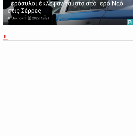
Ιερόσυλοι έκλεψαν τάματα από Ιερό Ναό
στις Σέρρες
Unknown
2022-12-21