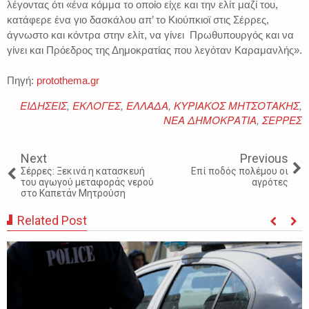
λέγοντας ότι «ένα κόμμα το οποίο είχε και την ελίτ μαζί του,
κατάφερε ένα γιο δασκάλου απ’ το Κιούπκιοϊ στις Σέρρες,
άγνωστο και κόντρα στην ελίτ, να γίνει Πρωθυπουργός και να
γίνει και Πρόεδρος της Δημοκρατίας που λεγόταν Καραμανλής».
Πηγή:
protothema.gr
ΕΙΔΗΣΕΙΣ
,
ΕΚΛΟΓΕΣ
,
ΕΛΛΑΔΑ
,
ΚΥΡΙΑΚΟΣ ΜΗΤΣΟΤΑΚΗΣ
,
ΝΕΑ ΔΗΜΟΚΡΑΤΙΑ
,
ΣΕΡΡΕΣ
Next
Previous
Σέρρες: Ξεκινά η κατασκευή
Επί ποδός πολέμου οι
του αγωγού μεταφοράς νερού
αγρότες
στο Καπετάν Μητρούση
Related Post