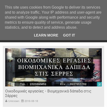
ΚΕΝΤΡΙΚΗ
ΑΝΑ ΚΑΤΗΓΟΡΙΑ
This site uses cookies from Google to deliver its services
and to analyze traffic. Your IP address and user-agent are
ΕΙΔΗΣΕΙΣ
shared with Google along with performance and security
ΑΝΑ ΠΕΡΙΟΧΗ
metrics to ensure quality of service, generate usage
statistics, and to detect and address abuse.
ΠΡΟΣΦΑΤΑ ΝΕΑ
Recent Post
Σέρρες: 44χρονος παρίστανε τον γιατρό και
Υπ
LEARN MORE
GOT IT
εξαπάτησε ηλικιωμένους
Ν. ΣΕΡΡΩΝ
Η ΓΗ ΜΑΣ
ΤΥΧΑΙΕΣ
ΑΝΑΡΤΗΣΕΙΣ/ΑΡΘΡΑ
Serres Racing Circuit
Panserraikos FC
Ikaroi B.C.
Καμινοκαθαριστική Σερρών
Unknown
2016-06-09