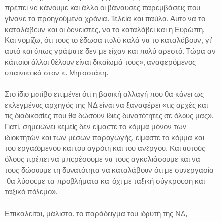
πρέπει να κάνουμε και άλλο οι βάναυσες παρεμβάσεις που
γίνανε τα προηγούμενα χρόνια. Τελεία και παύλα. Αυτό να το
καταλάβουν και οι δανειστές, να το καταλάβει και η Ευρώπη.
Και νομίζω, ότι τους το έδωσα πολύ καλά να το καταλάβουν, γι’
αυτό και όπως γράψατε δεν με είχαν και πολύ αρεστό. Τώρα αν
κάποιοι άλλοι θέλουν είναι δικαίωμά τους», αναφερόμενος
υπαινικτικά στον κ. Μητσοτάκη.
Στο ίδιο μοτίβο επιμένει ότι η βασική αλλαγή που θα κάνει ως
εκλεγμένος αρχηγός της ΝΔ είναι να ξαναφέρει «τις αρχές και
τις διαδικασίες που θα δώσουν ίδιες δυνατότητες σε όλους μας».
Γιατί, σημειώνει «εμείς δεν είμαστε το κόμμα μόνον των
ιδιοκτητών και των μέσων παραγωγής, είμαστε το κόμμα και
του εργαζόμενου και του αγρότη και του ανέργου. Και αυτούς
όλους πρέπει να μπορέσουμε να τους αγκαλιάσουμε και να
τους δώσουμε τη δυνατότητα να καταλάβουν ότι με συνεργασία
θα λύσουμε τα προβλήματα και όχι με ταξική σύγκρουση και
ταξικό πόλεμο».
Επικαλείται, μάλιστα, το παράδειγμα του ιδρυτή της ΝΔ,