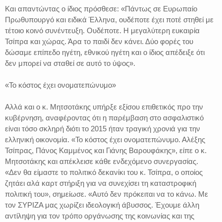
Και απαντώντας ο ίδιος πρόσθεσε: «Πάντως σε Ευρωπαίο
Πρωθυπουργό και ειδικά Έλληνα, ουδέποτε έχει ποτέ στηθεί με
τέτοιο κοινό συνέντευξη. Ουδέποτε. Η μεγαλύτερη ευκαιρία
Τσίπρα και χώρας. Άρα το παιδί δεν κάνει. Δύο φορές του
δώσαμε επίπεδο ηγέτη, εθνικού ηγέτη και ο ίδιος απέδειξε ότι
δεν μπορεί να σταθεί σε αυτό το ύψος».
«Το κόστος έχει ονοματεπώνυμο»
Αλλά και ο κ. Μητσοτάκης υπήρξε εξίσου επιθετικός προ την
κυβέρνηση, αναφέροντας ότι η παρέμβαση στο ασφαλιστικό
είναι τόσο σκληρή διότι το 2015 ήταν τραγική χρονιά για την
ελληνική οικονομία. «Το κόστος έχει ονοματεπώνυμο. Αλέξης
Τσίπρας, Πάνος Καμμένος και Γιάνης Βαρουφάκης», είπε ο κ.
Μητσοτάκης και απέκλεισε κάθε ενδεχόμενο συνεργασίας.
«Δεν θα είμαστε το πολιτικό δεκανίκι του κ. Τσίπρα, ο οποίος
ζητάει αλά καρτ στήριξη για να συνεχίσει τη καταστροφική
πολιτική του», σημείωσε. «Αυτό δεν πρόκειται να το κάνω. Με
τον ΣΥΡΙΖΑ μας χωρίζει ιδεολογική άβυσσος. Έχουμε άλλη
αντίληψη για τον τρόπο οργάνωσης της κοινωνίας και της