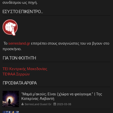
συνδέσμου ως πηγή.
ΕΣΥ ΣΤΟ ΕΠΙΚΕΝΤΡΟ...
Το
serresland.gr
επιτρέπει στους αναγνώστες του να βγουν στο
προσκήνιο.
ΓΙΑ ΤΟΝ ΦΟΙΤΗΤΗ
ΤΕΙ Κεντρικής Μακεδονίας
ΤΕΦΑΑ Σερρών
ΠΡΟΣΦΑΤΑ ΑΡΘΡΑ
"Μαμά μ'ακούς; Είναι (χ)ώρα να φεύγουμε." | Της
Κατερίνας Λεβαντή
SerresLand Guest Gr
2023-03-08