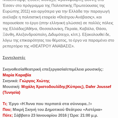
Έσσεν στο πρόγραμμα της Πολιτιστικής Πρωτεύουσας της
Ευρώπης 2011) και αργότερα για την Ελλάδα την παραγωγή
ανέλαβε η πολιτιστική εταιρεία «Θεάτρου Ανάβασις», και
παρουσίασε το έργο (στην ελληνική γλώσσα) σε πολλές πόλεις
της Ελλάδος(Αθήνα, Θεσσαλονίκη, Περαία, Καβάλα, Θάσο,
Ξάνθη, Αλεξανδρούπολη, Διδυμότειχο, κλπ.). Εξακολουθεί δε,
λόγω της επικαιρότητας του θέματος, το έργο να παραμένει στο
ρεπερτόριο της «ΘΕΑΤΡΟΥ ΑΝΑΒΑΣΙΣ».
Συντελεστές
Σκηνοθεσία/θεατρική επεξεργασία/επιμέλεια μουσικής:
Μαρία Καραβία
Σκηνικά:
Γιώργος Χιώτης
Μουσική:
Μιχάλη Χριστοδουλίδης(Κύπρος), Dafer Joussef
(Τυνησία)
Τι;
Έργο
«
Η Άννα που περπατά στα σύννεφα..!
»
Που;
Μικρή Σκηνή του Δημοτικού Θεάτρου «Αστέρια»
Πότε;
Σάββατο 23 Ιανουαρίου 2016
| Ώρα: 21:00 μ.μ.