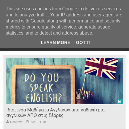
ΚΕΝΤΡΙΚΗ
ΑΝΑ ΚΑΤΗΓΟΡΙΑ
This site uses cookies from Google to deliver its services
and to analyze traffic. Your IP address and user-agent are
ΕΙΔΗΣΕΙΣ
shared with Google along with performance and security
ΑΝΑ ΠΕΡΙΟΧΗ
metrics to ensure quality of service, generate usage
statistics, and to detect and address abuse.
ΠΡΟΣΦΑΤΑ ΝΕΑ
Recent Post
 είδη
Ιερόσυλοι έκλεψαν τάματα από Ιερό Ναό στις Σέρρες
LEARN MORE
GOT IT
"
Ν. ΣΕΡΡΩΝ
Η ΓΗ ΜΑΣ
ΤΥΧΑΙΕΣ
ΑΝΑΡΤΗΣΕΙΣ/ΑΡΘΡΑ
Serres Racing Circuit
Panserraikos FC
Ikaroi B.C.
Ιδιαίτερα Μαθήματα Αγγλικών από καθηγήτρια
αγγλικών ΑΠΘ στις Σέρρες
Unknown
2021-01-19