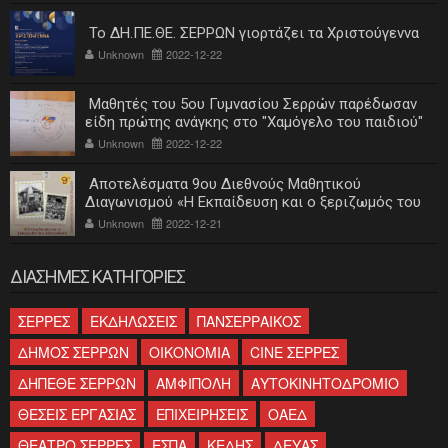
Το ΔΗ.ΠΕ.ΘΕ. ΣΕΡΡΩΝ γιορτάζει τα Χριστούγεννα
Unknown
2022-12-22
Μαθητές του 5ου Γυμνασίου Σερρών παρέδωσαν
είδη πρώτης ανάγκης στο "Χαμόγελο του παιδιού"
Unknown
2022-12-22
Αποτελέσματα 9ου Διεθνούς Μαθητικού
Διαγωνισμού «Η Εκπαίδευση και ο ξεριζωμός του
ελληνισμού»
Unknown
2022-12-21
ΔΙΑΣΗΜΕΣ ΚΑΤΗΓΟΡΙΕΣ
ΣΕΡΡΕΣ
ΕΚΔΗΛΩΣΕΙΣ
ΠΑΝΣΕΡΡΑΙΚΟΣ
ΔΗΜΟΣ ΣΕΡΡΩΝ
ΟΙΚΟΝΟΜΙΑ
CINE ΣΕΡΡΕΣ
ΔΗΠΕΘΕ ΣΕΡΡΩΝ
ΑΜΦΙΠΟΛΗ
ΑΥΤΟΚΙΝΗΤΟΔΡΟΜΙΟ
ΘΕΣΕΙΣ ΕΡΓΑΣΙΑΣ
ΕΠΙΧΕΙΡΗΣΕΙΣ
ΟΑΕΔ
ΘΕΑΤΡΟ ΣΕΡΡΕΣ
ΕΣΠΑ
ΚΕΔΗΣ
ΔΕΥΑΣ