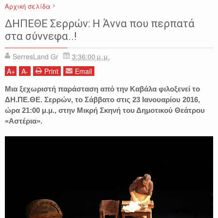
Αρχική σελίδα
ΔΗΠΕΘΕ ΣΕΡΡΩΝ
ΕΚΔΗΛΩΣΕΙΣ
ΘΕΑΤΡΟ ΣΕΡΡΕΣ
ΔΗΠΕΘΕ Σερρών: Η Άννα που περπατά
ΜΑΚΗΣ ΑΝΤΩΝΟΠΟΥΛΟΣ
ΜΑΡΙΑ ΚΑΡΑΒΙΑ
ΣΕΡΡΕΣ
στα σύννεφα..!
SerresLand Gr
3:36:00 μ.μ.
A
+
A
-
Print
Email
Μια ξεχωριστή παράσταση από την Καβάλα φιλοξενεί το
ΔΗ.ΠΕ.ΘΕ. Σερρών, το Σάββατο στις 23 Ιανουαρίου 2016,
ώρα 21:00 μ.μ., στην Μικρή Σκηνή του Δημοτικού Θεάτρου
«Αστέρια».