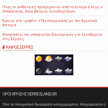
Όλες οι ασθένειες προέρχονται από το έντερο έλεγε ο
Ιπποκράτης, ποια βότανα το καθαρίζουν;
Εμεινε στο «μηδέν» o Πανσερραϊκός με τον Αγροτικό
Αστέρα
Αποφάσεις του υπουργείου Εσωτερικών για ξενοδοχεία
στις Σέρρες
ΚΑΙΡΟΣ ΣΕΡΡΕΣ
ΟΡΟΙ ΧΡΗΣΗΣ SERRESLAND.GR
Όλα τα πνευματικά δικαιώματα κατοχυρωμένα. Απαγορέυεται η