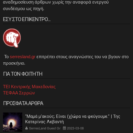
αναδημοσίευση άρθρων χωρίς την αναφορά ενεργού
συνδέσμου ως πηγή.
ΕΣΥ ΣΤΟ ΕΠΙΚΕΝΤΡΟ...
Το
serresland.gr
επιτρέπει στους αναγνώστες του να βγουν στο
προσκήνιο.
ΓΙΑ ΤΟΝ ΦΟΙΤΗΤΗ
ΤΕΙ Κεντρικής Μακεδονίας
ΤΕΦΑΑ Σερρών
ΠΡΟΣΦΑΤΑ ΑΡΘΡΑ
"Μαμά μ'ακούς; Είναι (χ)ώρα να φεύγουμε." | Της
Κατερίνας Λεβαντή
SerresLand Guest Gr
2023-03-08