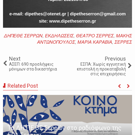
e-mail: dipethes@otenet.gr | dipetheserron@gmail.com
site: www.dipetheserron.gr
ΔΗΠΕΘΕ ΣΕΡΡΩΝ
,
ΕΚΔΗΛΩΣΕΙΣ
,
ΘΕΑΤΡΟ ΣΕΡΡΕΣ
,
ΜΑΚΗΣ
ΑΝΤΩΝΟΠΟΥΛΟΣ
,
ΜΑΡΙΑ ΚΑΡΑΒΙΑ
,
ΣΕΡΡΕΣ
Next
Previous
ΑΣΕΠ: 690 προσλήψεις
ΕΣΠΑ: Χωρίς εγγυητική
μόνιμων στα δικαστήρια
επιστολή η προκαταβολή
στις επιχειρήσεις
Related Post
Το ΔΗ.ΠΕ.ΘΕ Σερρών στο ραδιόφωνο της