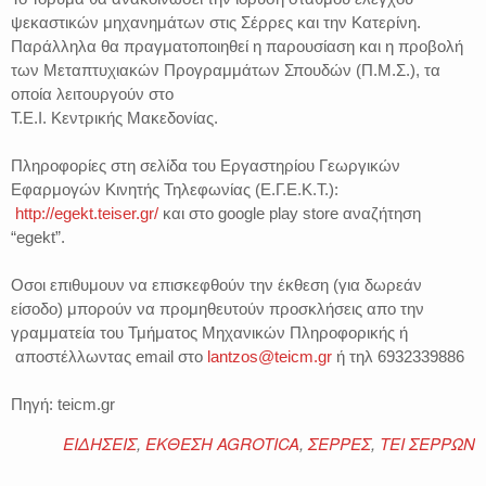
ψεκαστικών μηχανημάτων στις Σέρρες και την Κατερίνη.
Παράλληλα θα πραγματοποιηθεί η παρουσίαση και η προβολή
των Μεταπτυχιακών Προγραμμάτων Σπουδών (Π.Μ.Σ.), τα
οποία λειτουργούν στο
Τ.Ε.Ι. Κεντρικής Μακεδονίας.
Πληροφορίες στη σελίδα του Εργαστηρίου Γεωργικών
Εφαρμογών Κινητής Τηλεφωνίας (Ε.Γ.Ε.Κ.Τ.):
http://egekt.teiser.gr/
και στο google play store αναζήτηση
“egekt”.
Οσοι επιθυμουν να επισκεφθούν την έκθεση (για δωρεάν
είσοδο) μπορούν να προμηθευτούν προσκλήσεις απο την
γραμματεία του Τμήματος Μηχανικών Πληροφορικής ή
αποστέλλωντας email στο
lantzos@teicm.gr
ή τηλ 6932339886
Πηγή: teicm.gr
ΕΙΔΗΣΕΙΣ
,
ΕΚΘΕΣΗ AGROTICA
,
ΣΕΡΡΕΣ
,
ΤΕΙ ΣΕΡΡΩΝ