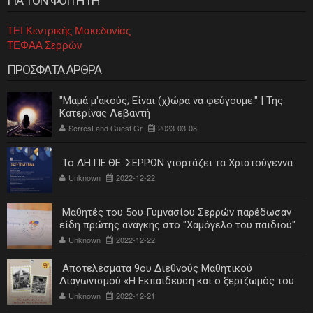
ΓΙΑ ΤΟΝ ΦΟΙΤΗΤΗ
ΤΕΙ Κεντρικής Μακεδονίας
ΤΕΦΑΑ Σερρών
ΠΡΟΣΦΑΤΑ ΑΡΘΡΑ
"Μαμά μ'ακούς; Είναι (χ)ώρα να φεύγουμε." | Της
Κατερίνας Λεβαντή
SerresLand Guest Gr
2023-03-08
Το ΔΗ.ΠΕ.ΘΕ. ΣΕΡΡΩΝ γιορτάζει τα Χριστούγεννα
Unknown
2022-12-22
Μαθητές του 5ου Γυμνασίου Σερρών παρέδωσαν
είδη πρώτης ανάγκης στο "Χαμόγελο του παιδιού"
Unknown
2022-12-22
Αποτελέσματα 9ου Διεθνούς Μαθητικού
Διαγωνισμού «Η Εκπαίδευση και ο ξεριζωμός του
ελληνισμού»
Unknown
2022-12-21