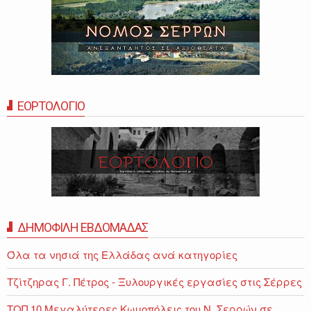
ΕΟΡΤΟΛΟΓΙΟ
ΔΗΜΟΦΙΛΗ ΕΒΔΟΜΑΔΑΣ
Όλα τα νησιά της Ελλάδας ανά κατηγορίες
Τζίτζηρας Γ. Πέτρος - Ξυλουργικές εργασίες στις Σέρρες
ΤΟΠ 10 Μεγαλύτερες Κωμοπόλεις του Ν. Σερρών σε