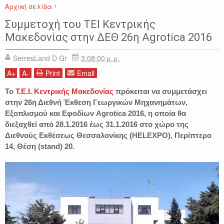
Αρχική σελίδα
ΕΙΔΗΣΕΙΣ
ΕΚΘΕΣΗ AGROTICA
ΣΕΡΡΕΣ
ΤΕΙ ΣΕΡΡΩΝ
Συμμετοχή του ΤΕΙ Κεντρικής
Μακεδονίας στην ΔΕΘ 26η Agrotica 2016
SerresLand D Gr
3:08:00 μ.μ.
A
+
A
-
Print
Email
Το
Τ.Ε.Ι. Κεντρικής Μακεδονίας
πρόκειται να συμμετάσχει
στην 26η Διεθνή Έκθεση Γεωργικών Μηχανημάτων,
Εξοπλισμού και Εφοδίων Agrotica 2016, η οποία θα
διεξαχθεί από 28.1.2016 έως 31.1.2016 στο χώρο της
Διεθνούς Εκθέσεως Θεσσαλονίκης (HELEXPO), Περίπτερο
14, Θέση (stand) 20.