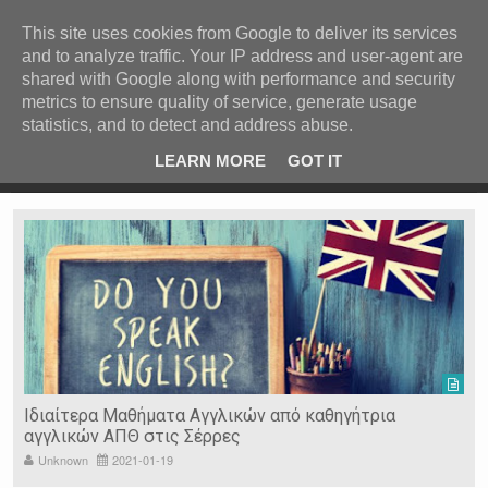
ΚΕΝΤΡΙΚΗ
ΑΝΑ ΚΑΤΗΓΟΡΙΑ
This site uses cookies from Google to deliver its services
and to analyze traffic. Your IP address and user-agent are
ΕΙΔΗΣΕΙΣ
shared with Google along with performance and security
ΑΝΑ ΠΕΡΙΟΧΗ
metrics to ensure quality of service, generate usage
statistics, and to detect and address abuse.
ΠΡΟΣΦΑΤΑ ΝΕΑ
Recent Post
 είδη
Ιερόσυλοι έκλεψαν τάματα από Ιερό Ναό στις Σέρρες
LEARN MORE
GOT IT
"
Ν. ΣΕΡΡΩΝ
Η ΓΗ ΜΑΣ
ΤΥΧΑΙΕΣ
ΑΝΑΡΤΗΣΕΙΣ/ΑΡΘΡΑ
Serres Racing Circuit
Panserraikos FC
Ikaroi B.C.
Ιδιαίτερα Μαθήματα Αγγλικών από καθηγήτρια
αγγλικών ΑΠΘ στις Σέρρες
Unknown
2021-01-19