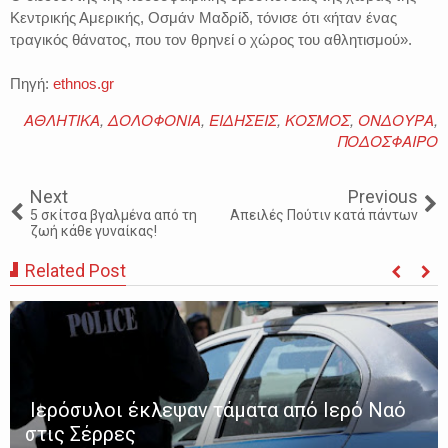
Κεντρικής Αμερικής, Οσμάν Μαδρίδ, τόνισε ότι «ήταν ένας
τραγικός θάνατος, που τον θρηνεί ο χώρος του αθλητισμού».
Πηγή:
ethnos.gr
ΑΘΛΗΤΙΚΑ
,
ΔΟΛΟΦΟΝΙΑ
,
ΕΙΔΗΣΕΙΣ
,
ΚΟΣΜΟΣ
,
ΟΝΔΟΥΡΑ
,
ΠΟΔΟΣΦΑΙΡΟ
Next
Previous
5 σκίτσα βγαλμένα από τη
Απειλές Πούτιν κατά πάντων
ζωή κάθε γυναίκας!
Related Post
Ιερόσυλοι έκλεψαν τάματα από Ιερό Ναό
στις Σέρρες