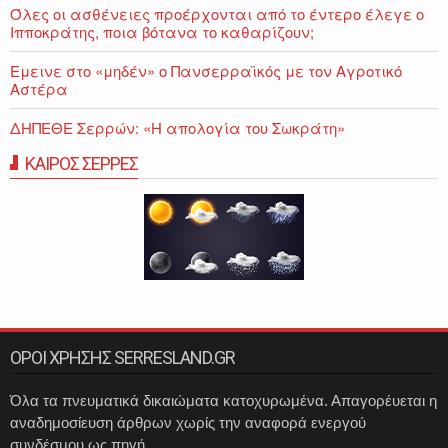
Όλες οι ασθένειες προέρχονται από το έντερο έλεγε ο
Ιπποκράτης, ποια βότανα το καθαρίζουν;
Εμεινε στο «μηδέν» o Πανσερραϊκός με τον Αγροτικό
Αστέρα
ΔΗΠΕΘΕ Σερρών: «Η απολογία του Σωκράτη»
ΚΑΙΡΟΣ ΣΕΡΡΕΣ
ΟΡΟΙ ΧΡΗΣΗΣ SERRESLAND.GR
Όλα τα πνευματικά δικαιώματα κατοχυρωμένα. Απαγορέυεται η
αναδημοσίευση άρθρων χωρίς την αναφορά ενεργού
συνδέσμου ως πηγή.