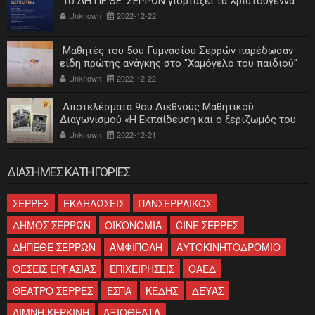
Το ΔΗ.ΠΕ.ΘΕ. ΣΕΡΡΩΝ γιορτάζει τα Χριστούγεννα
Unknown
2022-12-22
Μαθητές του 5ου Γυμνασίου Σερρών παρέδωσαν
είδη πρώτης ανάγκης στο "Χαμόγελο του παιδιού"
Unknown
2022-12-22
Αποτελέσματα 9ου Διεθνούς Μαθητικού
Διαγωνισμού «Η Εκπαίδευση και ο ξεριζωμός του
ελληνισμού»
Unknown
2022-12-21
ΔΙΑΣΗΜΕΣ ΚΑΤΗΓΟΡΙΕΣ
ΣΕΡΡΕΣ
ΕΚΔΗΛΩΣΕΙΣ
ΠΑΝΣΕΡΡΑΙΚΟΣ
ΔΗΜΟΣ ΣΕΡΡΩΝ
ΟΙΚΟΝΟΜΙΑ
CINE ΣΕΡΡΕΣ
ΔΗΠΕΘΕ ΣΕΡΡΩΝ
ΑΜΦΙΠΟΛΗ
ΑΥΤΟΚΙΝΗΤΟΔΡΟΜΙΟ
ΘΕΣΕΙΣ ΕΡΓΑΣΙΑΣ
ΕΠΙΧΕΙΡΗΣΕΙΣ
ΟΑΕΔ
ΘΕΑΤΡΟ ΣΕΡΡΕΣ
ΕΣΠΑ
ΚΕΔΗΣ
ΔΕΥΑΣ
ΛΙΜΝΗ ΚΕΡΚΙΝΗ
ΑΞΙΟΘΕΑΤΑ