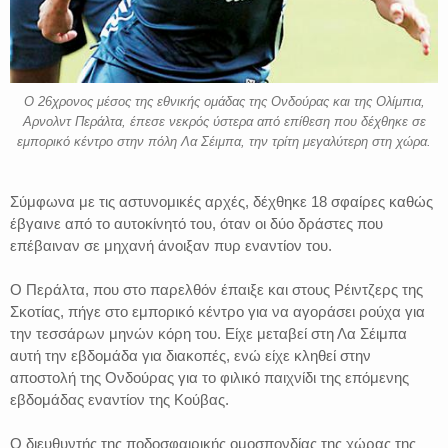
Ο 26χρονος μέσος της εθνικής ομάδας της Ονδούρας και της Ολίμπια,
Αρνολντ Περάλτα, έπεσε νεκρός ύστερα από επίθεση που δέχθηκε σε
εμπορικό κέντρο στην πόλη Λα Σέιμπα, την τρίτη μεγαλύτερη στη χώρα.
Σύμφωνα με τις αστυνομικές αρχές, δέχθηκε 18 σφαίρες καθώς
έβγαινε από το αυτοκίνητό του, όταν οι δύο δράστες που
επέβαιναν σε μηχανή άνοιξαν πυρ εναντίον του.
Ο Περάλτα, που στο παρελθόν έπαιξε και στους Ρέιντζερς της
Σκοτίας, πήγε στο εμπορικό κέντρο για να αγοράσει ρούχα για
την τεσσάρων μηνών κόρη του. Είχε μεταβεί στη Λα Σέιμπα
αυτή την εβδομάδα για διακοπές, ενώ είχε κληθεί στην
αποστολή της Ονδούρας για το φιλικό παιχνίδι της επόμενης
εβδομάδας εναντίον της Κούβας.
Ο διευθυντής της ποδοσφαιρικής ομοσπονδίας της χώρας της