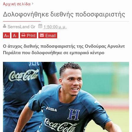
Αρχική σελίδα
ΑΘΛΗΤΙΚΑ
ΔΟΛΟΦΟΝΙΑ
ΕΙΔΗΣΕΙΣ
ΚΟΣΜΟΣ
ΟΝΔΟΥΡΑ
Δολοφονήθηκε διεθνής ποδοσφαιριστής
ΠΟΔΟΣΦΑΙΡΟ
SerresLand Gr
1:50:00 μ.μ.
A
+
A
-
Print
Email
O άτυχος διεθνής ποδοσφαιριστής της Ονδούρας Αρνολντ
Περάλτα που δολοφονήθηκε σε εμπορικό κέντρο