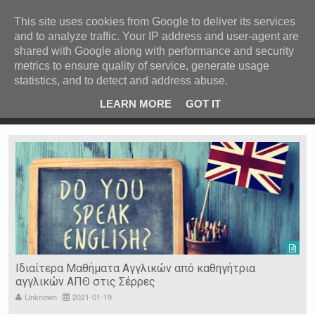
ΚΕΝΤΡΙΚΗ
ΑΝΑ ΚΑΤΗΓΟΡΙΑ
This site uses cookies from Google to deliver its services
and to analyze traffic. Your IP address and user-agent are
ΕΙΔΗΣΕΙΣ
shared with Google along with performance and security
ΑΝΑ ΠΕΡΙΟΧΗ
metrics to ensure quality of service, generate usage
statistics, and to detect and address abuse.
ΠΡΟΣΦΑΤΑ ΝΕΑ
Recent Post
 είδη
Ιερόσυλοι έκλεψαν τάματα από Ιερό Ναό στις Σέρρες
LEARN MORE
GOT IT
"
Ν. ΣΕΡΡΩΝ
Η ΓΗ ΜΑΣ
ΤΥΧΑΙΕΣ
ΑΝΑΡΤΗΣΕΙΣ/ΑΡΘΡΑ
Serres Racing Circuit
Panserraikos FC
Ikaroi B.C.
Ιδιαίτερα Μαθήματα Αγγλικών από καθηγήτρια
αγγλικών ΑΠΘ στις Σέρρες
Unknown
2021-01-19