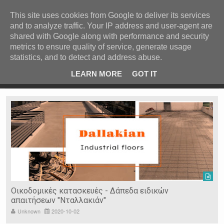
ΚΕΝΤΡΙΚΗ
ΑΝΑ ΚΑΤΗΓΟΡΙΑ
This site uses cookies from Google to deliver its services
and to analyze traffic. Your IP address and user-agent are
ΕΙΔΗΣΕΙΣ
shared with Google along with performance and security
ΑΝΑ ΠΕΡΙΟΧΗ
metrics to ensure quality of service, generate usage
statistics, and to detect and address abuse.
ΠΡΟΣΦΑΤΑ ΝΕΑ
Recent Post
ρρες
Κατερίνα Περιστέρη: «Οι εργασίες στον Τύμβο Καστά
LEARN MORE
GOT IT
πάνε σαν τον κάβουρα»
Ν. ΣΕΡΡΩΝ
Η ΓΗ ΜΑΣ
ΤΥΧΑΙΕΣ
ΑΝΑΡΤΗΣΕΙΣ/ΑΡΘΡΑ
Serres Racing Circuit
Panserraikos FC
Ikaroi B.C.
Οικοδομικές κατασκευές - Δάπεδα ειδικών
απαιτήσεων "Νταλλακιάν"
Unknown
2020-10-02