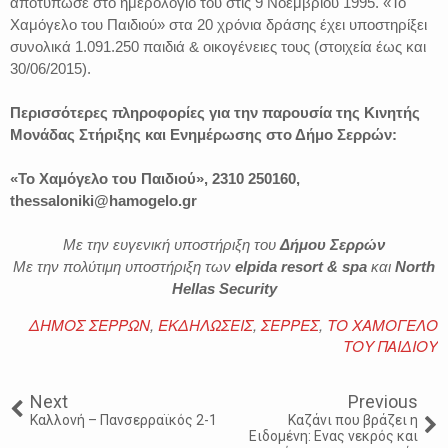
αποτύπωσε στο ημερολόγιό του στις 9 Νοεμβρίου 1995. «Το
Χαμόγελο του Παιδιού» στα 20 χρόνια δράσης έχει υποστηρίξει
συνολικά 1.091.250 παιδιά & οικογένειες τους (στοιχεία έως και
30/06/2015).
Περισσότερες πληροφορίες για την παρουσία της Κινητής
Μονάδας Στήριξης και Ενημέρωσης στο Δήμο Σερρών:
«Το Χαμόγελο του Παιδιού», 2310 250160,
thessaloniki@hamogelo.gr
Με την ευγενική υποστήριξη του
Δήμου Σερρών
Με την πολύτιμη υποστήριξη των
elpida resort & spa
και
North
Hellas Security
ΔΗΜΟΣ ΣΕΡΡΩΝ
,
ΕΚΔΗΛΩΣΕΙΣ
,
ΣΕΡΡΕΣ
,
ΤΟ ΧΑΜΟΓΕΛΟ
ΤΟΥ ΠΑΙΔΙΟΥ
Next
Previous
Καλλονή – Πανσερραϊκός 2-1
Καζάνι που βράζει η
Ειδομένη: Ενας νεκρός και