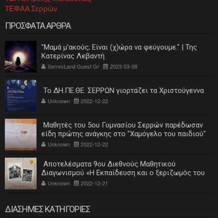
ΤΕΦΑΑ Σερρών
ΠΡΟΣΦΑΤΑ ΑΡΘΡΑ
"Μαμά μ'ακούς; Είναι (χ)ώρα να φεύγουμε." | Της
Κατερίνας Λεβαντή
SerresLand Guest Gr
2023-03-08
Το ΔΗ.ΠΕ.ΘΕ. ΣΕΡΡΩΝ γιορτάζει τα Χριστούγεννα
Unknown
2022-12-22
Μαθητές του 5ου Γυμνασίου Σερρών παρέδωσαν
είδη πρώτης ανάγκης στο "Χαμόγελο του παιδιού"
Unknown
2022-12-22
Αποτελέσματα 9ου Διεθνούς Μαθητικού
Διαγωνισμού «Η Εκπαίδευση και ο ξεριζωμός του
ελληνισμού»
Unknown
2022-12-21
ΔΙΑΣΗΜΕΣ ΚΑΤΗΓΟΡΙΕΣ