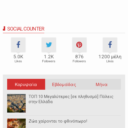
SOCIAL COUNTER
5.0Κ
1.2Κ
876
1200 μέλη
Likes
Followers
Followers
Likes
Κορυφαία
Εβδομάδας
Μήνα
ΤΟΠ 10 Μεγαλύτερες [σε πληθυσμό] Πόλεις
στην Ελλάδα
Ζώα χαίρονται το φθινόπωρο!