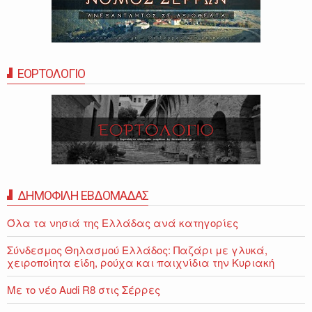
ΕΟΡΤΟΛΟΓΙΟ
ΔΗΜΟΦΙΛΗ ΕΒΔΟΜΑΔΑΣ
Όλα τα νησιά της Ελλάδας ανά κατηγορίες
Σύνδεσμος Θηλασμού Ελλάδος: Παζάρι με γλυκά,
χειροποίητα είδη, ρούχα και παιχνίδια την Κυριακή
Με το νέο Audi R8 στις Σέρρες